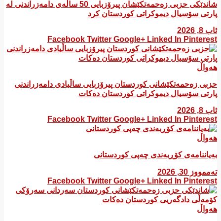
شاندێکی حزبی زەحمەتکێشان پیرۆزبایی 50 ساڵەی دامەزراندنی لە
پارتی سۆسیال دیموکراتی کوردستان کرد
ئاب 8, 2026
Facebook
Twitter
Google+
Linked In
Pinterest
هەواڵ
​حزبی زەحمەتکێشانی کوردستان پیرۆزبایی ساڵیادی دامەزراندنی
پارتی سۆسیال دیموکراتی کوردستان دەکات
ئاب 8, 2026
Facebook
Twitter
Google+
Linked In
Pinterest
هەواڵ
بەیاننامەی کۆڕبەندی چەپی کوردستانی
تەممووز 30, 2026
Facebook
Twitter
Google+
Linked In
Pinterest
هەواڵ