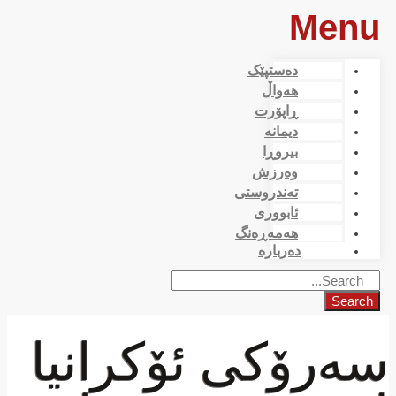
Menu
دەستپێک
هەواڵ
ڕاپۆرت
دیمانە
بیروڕا
وەرزش
تەندروستی
ئابووری
هەمەڕەنگ
دەربارە
Search
سەرۆکی ئۆکرانیا