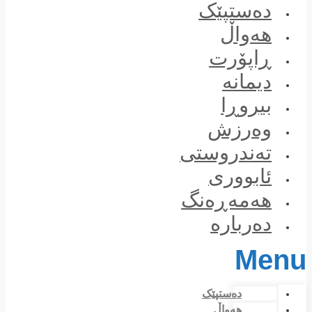
Skip
دەستپێک
to
content
هەواڵ
ڕاپۆرت
دیمانە
بیروڕا
وەرزش
تەندروستی
ئابووری
هەمەڕەنگ
دەربارە
Menu
دەستپێک
هەواڵ