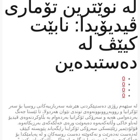
لە نوێترین تۆماری
ڤیدیۆیدا: نابێت
کیێڤ لە
دەستبدەین
0
0
0
0
لە سێهەم رۆژی دەستپێکردنی هێرشە سەربازییەکانی روسیا بۆ سەر
ئۆکرانیا و رووبەڕووبوونەوەی توندی نێوان هەردولا، تا ئێستا جەنگ
بەردەوامی هەیە و سەرۆکی ئۆکرانیا بەردەوام بە بڵاوکردنەوەی ڤیدیۆ
لەناو خاکی وڵاتەکەیەوە دەیەوێت ورەی خەڵکەکەی بەرزبکاتەوە.
ڤۆلۆدێمیر زێلێنسکی سەرۆکی ئۆکراینا رایگەیاند پێویستە کیێڤ
لەدەست نەدەرێت و نەکەوێتە دەست روسەکان و لە پەیامێکدا بۆ
خەڵکەکەی وتی “پێویستە پارێزگاری لە خاکی وڵاتەکەمان بکەن.”