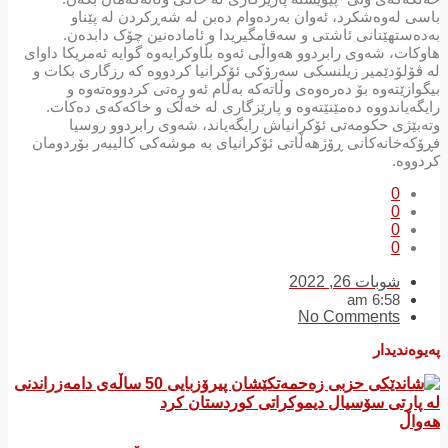
باسی لەوەشکرد، ئەوان بەردەوام دەبن لە شەڕکردن لە پێناو
بەدەستهێنانی ئاشتی و سەقامگیریدا و ئامادەنین چۆک دابدەن.
هاوکات، شەوی رابردوو هەواڵی ئەوە بڵاوکرایەوە گوایە ئەمریکا داوای
لە ڤۆلۆدێمیر زیلنسکی سەرۆکی ئۆکرانیا کردووە کە رزگاری بکات و
بیگوازێتەوە بۆ دەرەوەی وڵاتەکە بەڵام ئەو رەتی کردووەتەوە و
رایگەیاندووە دەمێنێتەوە و پارێزگاری لە خەڵک و خاکەکەی دەکات.
وتەبێژی حکومەتی ئۆکرانیاش رایگەیاند، شەوی رابردوو روسیا
فڕۆکەخانەکانی ڕۆژهەڵاتی ئۆکرانیای بە موشەکی کالیبەر بۆردومان
کردووە.
0
0
0
0
شوبات 26, 2022
6:58 am
No Comments
پەیوەندیدار
هەواڵ