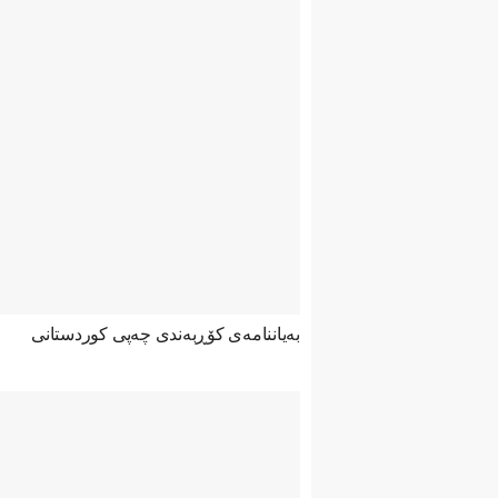
بەیاننامەی کۆڕبەندی چەپی کوردستانی