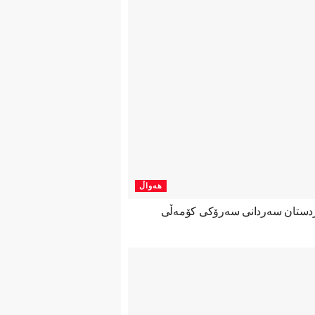
هەواڵ
ردستان سەردانی سەرۆکی کۆمەڵی