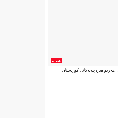
هەواڵ
نی هەرێم هێزەچەپەكانی كوردستان