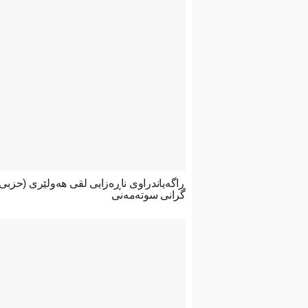
ڕاگەیاندراوی ناڕەزایی لقی هەولێری (حزب
گرانی سوتەمەنی