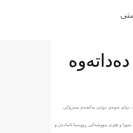
تی
‌داته‌وه‌
‌، دوای ئه‌وه‌ی دوێنێ یه‌كشه‌م سه‌رۆكی
له‌ سوپا و‌ هێزی مووشه‌كی ڕووسیا ئاماده‌ن و