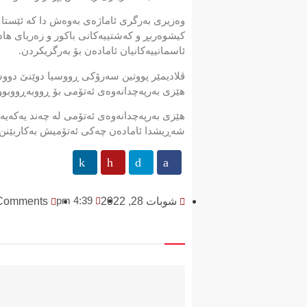
وه‌زیری به‌رگری ئاماژه‌ی به‌وه‌ش دا كه‌ ئێستا 
كیشوه‌ربڕ و كه‌شتییه‌كانی باكور و زه‌ریای ها
ئاسمانییه‌كانیان ئاماده‌ن بۆ به‌رگریكردن.
ڤلادیمێر پووتین سه‌رۆكی ڕووسیا دوێنێ دووشه‌
هێزی به‌رپه‌چدانه‌وه‌ی ئه‌تۆمی بۆ ڕووبه‌ڕووبوو
هێزی به‌رپه‌چدانه‌وه‌ی ئه‌تۆمی له‌ چه‌ند یه‌كه‌
شه‌ڕیشدا ئاماده‌ن چه‌كی ئه‌تۆمیش به‌كاربێنن.
4:39 pm
شوبات 28, 2022
Comments