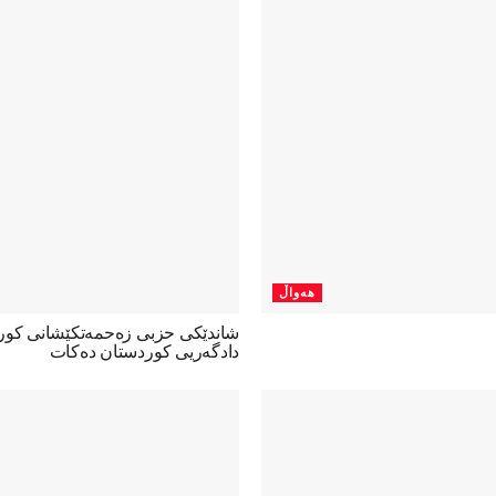
هەواڵ
شاندێکی حزبی زەحمەتکێشانی کو
دادگەریی کوردستان دەکات