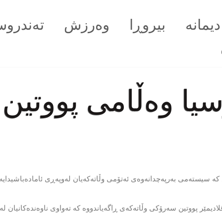
دیمانە
بیروڕا
وەرزش
تەندروس
 وه‌ڵامی پووتین ده
سیسته‌می به‌رپه‌چدانه‌وه‌ی ئه‌تۆمی وڵاته‌كه‌یان له‌وپه‌ڕی ئاماده‌باشیدایه
یمێر پووتین سه‌رۆكی وڵاته‌كه‌ی ڕاگه‌یاندووه‌ كه‌ ته‌واوی ناوه‌نده‌كانیان 