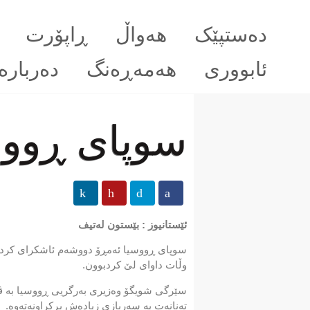
دەستپێک
هەواڵ
ڕاپۆرت
ئابووری
هەمەڕەنگ
دەربارە
سوپای ڕووسیا
ئێستانیوز : بێستون لەتیف
سوپای ڕووسیا ئه‌مڕۆ دووشه‌م ئاشكرای كرد كه‌ 
وڵات داوای لێ كردبوون.
سێرگی شویگۆ وه‌زیری به‌رگریی ڕووسیا به‌ ڤلاد
ته‌نانه‌ت به‌ سه‌ربازی زیاده‌ش پڕكراونه‌ته‌وه‌.