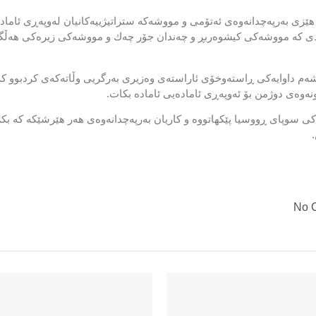
هێزی به‌رپه‌چدانه‌وه‌ی ئه‌تۆمی و مووشه‌كه‌ ستراتیژییه‌كانیان له‌وپه‌ڕی ئاما
دی كه‌ مووشه‌كی كیشوه‌ربڕ و چه‌ندان جۆر چه‌ك و مووشه‌كی زیره‌كی هه‌ڵگرت
م داوایه‌كی ڕاسته‌وخۆی ئاراسته‌ی وه‌زیری به‌رگریی وڵاته‌كه‌ی كردبوو كه‌
نه‌وه‌ی دوژمن بۆ ئه‌وپه‌ڕی ئاماده‌یی ئاماده‌ بكات.
یه‌كی‌ سوپای ڕووسیا پێكهاتووه‌ و كاریان به‌رپه‌چدانه‌وه‌ی هه‌ر هێرشێكه‌ كه‌ بك
No 