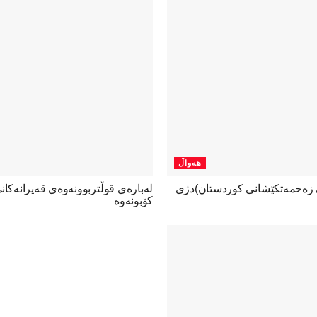
هەواڵ
ی زەحمەتکێشانی کوردستان)دژی
لەبارەی قوڵتربوونەوەی قەیرانەكا
كۆبونەوە