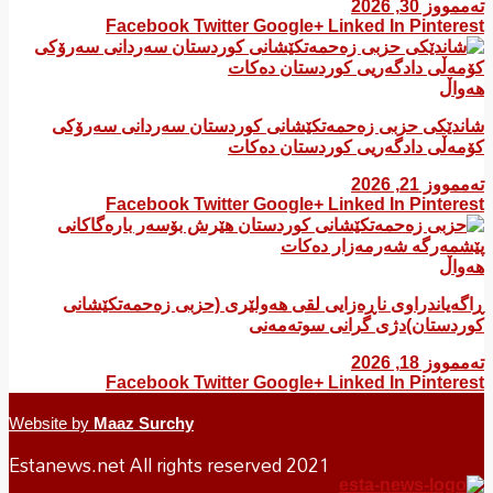
تەممووز 30, 2026
Facebook
Twitter
Google+
Linked In
Pinterest
هەواڵ
شاندێکی حزبی زەحمەتکێشانی کوردستان سەردانی سەرۆکی
کۆمەڵی دادگەریی کوردستان دەکات
تەممووز 21, 2026
Facebook
Twitter
Google+
Linked In
Pinterest
هەواڵ
ڕاگەیاندراوی ناڕەزایی لقی هەولێری (حزبی زەحمەتکێشانی
کوردستان)دژی گرانی سوتەمەنی
تەممووز 18, 2026
Facebook
Twitter
Google+
Linked In
Pinterest
Website by
Maaz Surchy
Estanews.net All rights reserved 2021