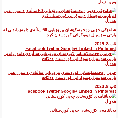
پەیوەندیدار
هەواڵ
شاندێکی حزبی زەحمەتکێشان پیرۆزبایی 50 ساڵەی دامەزراندنی لە
پارتی سۆسیال دیموکراتی کوردستان کرد
ئاب 8, 2026
Facebook
Twitter
Google+
Linked In
Pinterest
هەواڵ
​حزبی زەحمەتکێشانی کوردستان پیرۆزبایی ساڵیادی دامەزراندنی
پارتی سۆسیال دیموکراتی کوردستان دەکات
ئاب 8, 2026
Facebook
Twitter
Google+
Linked In
Pinterest
هەواڵ
بەیاننامەی کۆڕبەندی چەپی کوردستانی