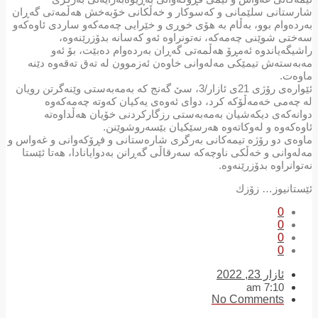
شارستانی سلێمانی و کەسوکار و خەڵکانی خۆبەخش ھەڵمەتی گەڕان
بەردەوام بوو، بەڵام بە ھۆی خوڕی و خێرایی چەمەکەو ساردی ئاوەکەو
سەختی شوێنی چەمەکە، نەتونراوە ئەو کەسانە بدۆزرێنەوە،
راشیگەیاندوە ئەمڕۆ ھەڵمەتی گەڕان بەردەوام دەبێت، بۆ ئەو
مەبەستەش تیمێکی مەلەوانی خاوەن ئەزموون لە تەق تەقەوە دێنە
ماوەت.
ئێوارەی رۆژی 21ی ئازار/3، سێ گەنج کە بەمەبەستی وێنەگرتن رویان
لە چەمی خەمەڵۆکە کرد، دوای ئەوەی یەکیان کەوتە چەمەکەوە
دوانەکەی دیکەشیان بەمەبەستی رزگارکردنی خۆیان هەڵداوەتە
ئاوەکەوە و لەوکاتەوە هەرسێکیان بێسەروشوێنن.
ماوەی دو رۆژە تیمەکانی بەرگری شارەستانی و فڕۆکەوانی و غەواس و
مەلەوانی و خەڵکی ناوچەکە سەرقاڵی گەڕانن بەدوایانادا، هەتا ئێستا
نەتوانراوە بدۆزرێنەوە.
ئێستانیوز… زۆزك
0
0
0
0
ئازار 23, 2022
7:10 am
No Comments