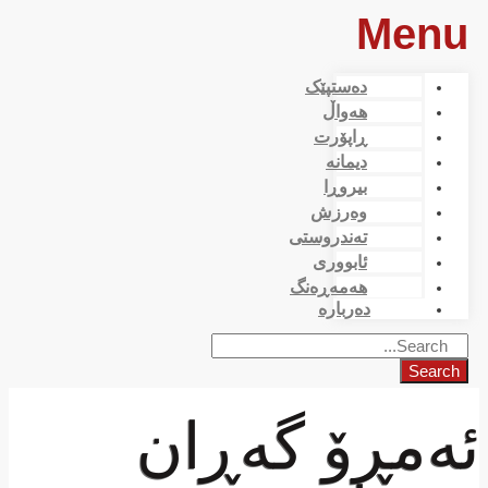
Menu
دەستپێک
هەواڵ
ڕاپۆرت
دیمانە
بیروڕا
وەرزش
تەندروستی
ئابووری
هەمەڕەنگ
دەربارە
Search
ئەمڕۆ گەڕان