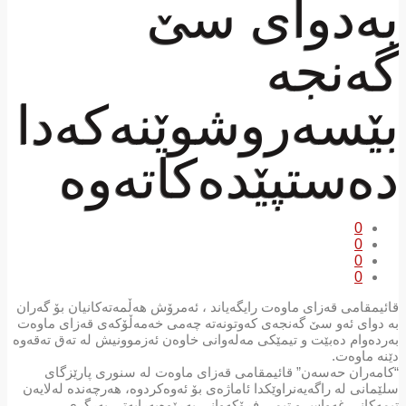
بەدوای سێ
گەنجە
بێسەروشوێنەکەدا
دەستپێدەکاتەوە
0
0
0
0
قائیمقامی قەزای ماوەت رایگەیاند ، ئەمرۆش ھەڵمەتەکانیان بۆ گەران
بە دوای ئەو سێ گەنجەی کەوتونەتە چەمی خەمەڵۆکەی قەزای ماوەت
بەردەوام دەبێت و تیمێکی مەلەوانی خاوەن ئەزموونیش لە تەق تەقەوە
دێنە ماوەت.
“کامەران حەسەن” قائیمقامی قەزای ماوەت لە سنوری پارێزگای
سلێمانی لە راگەیەنراوێکدا ئاماژەی بۆ ئەوەکردوە، ھەرچەندە لەلایەن
تیمەکانی غەواس و تیمی فڕۆکەوانی بەڕێوەبەرایەتی بەرگری