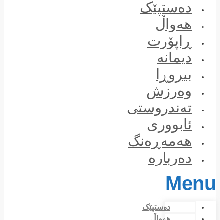
Skip
دەستپێک
to
content
هەواڵ
ڕاپۆرت
دیمانە
بیروڕا
وەرزش
تەندروستی
ئابووری
هەمەڕەنگ
دەربارە
Menu
دەستپێک
هەواڵ