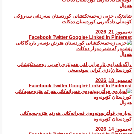
هەواڵ
شاندێکی حزبی زەحمەتکێشانی کوردستان سەردانی سەرۆکی
کۆمەڵی دادگەریی کوردستان دەکات
تەممووز 21, 2026
Facebook
Twitter
Google+
Linked In
Pinterest
هەواڵ
ڕاگەیاندراوی ناڕەزایی لقی هەولێری (حزبی زەحمەتکێشانی
کوردستان)دژی گرانی سوتەمەنی
تەممووز 18, 2026
Facebook
Twitter
Google+
Linked In
Pinterest
هەواڵ
لەبارەی قوڵتربوونەوەی قەیرانەكانی هەرێم هێزەچەپەكانی
كوردستان كۆبونەوە
تەممووز 14, 2026