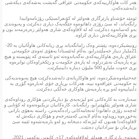
هەر کات هاوکارییەکەی حکومەتی عێراقی گەیشت بەشەکەی دیکەشی
دابەشدەکەن.
ئومێد خۆشناو پارێزگاری هەولێر لە کۆنفرانسێکی رۆژنامەوانیدا
رایگەیاند، لە سێ رۆژی داهاتوەوە جێگەیەک دیاری دەکرێت و پەیوەندی
بەو کەسانەوە دەکرێت کە لە لافاوەکەی شاری هەولێر زەرەرمەند بون و
بڕی هاوکارییەکەش دیاری کراوە.
رونیشیکردەوە، پێشتر وەک رامانگەیاند بڕی زیانەکانی هاوڵاتیان بە 20-
21ملیار دینار خەمڵێندرابو، بەڵام لەئێستادا بەهۆی ئەوەی حکومەتی
عێراق پارەی هاوکارییەکەی نەگەیاندوەتە ئەو ئاستەی کە پێویستە و هیچ
بڕە پارەیەک نەنێردراوە، لە پارەی حکومەت و رێکخراوەکان توانرەوە
بڕی حەوت ملیارو 500 ملیۆن دینارە دابینبکرێت.
جەختیلەوەشکردەوە، ئەو هاوکاریانەی دابەشدەکرێت هیچ پەیوەندیەکی
بە حکومەتی عێراقەوە نییە، هەرکات بڕیاری خۆی لەبارەوە گۆڕی بە
دڵنیاییەوە لەو بڕە پارەیەش هاوکاری خەڵکی دەکرێت.
سەبارەت بە کارەکانی ئەو لیژنەیەی بۆ دیاریکردنی هۆکاری روداوەکەی
شاری هەولێر پێکهێنرابو، رایگەیاند، کارەکانیان نزیکبوەتەوە لە کۆتایی و
لەچەند رۆژی داهاتودا ئەنجامەکانی رادەگەیەنن، راستە بەهۆی بارانی
بەخوڕەوە رویداوە بەڵام لایەنی کەمتەرخەم و هۆکاری دیکەش لە
لافاوەکەدا هەبون کە لیژنەکە دەیخاتە رو لەو بارەیەشەوە ئێمە سێ
بڕیارمان بۆ سزادانیان دەبێت.
بەوتەی پارێزگاری هەولێر لەلافاوەکەی 17ی کانونی یەکەمی 2021،