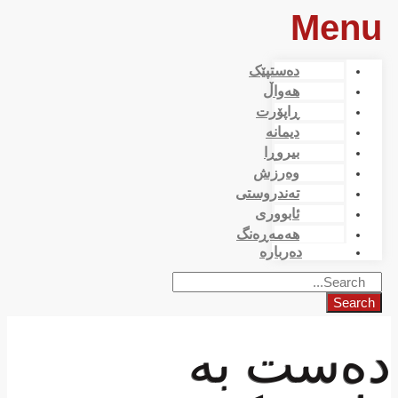
Menu
دەستپێک
هەواڵ
ڕاپۆرت
دیمانە
بیروڕا
وەرزش
تەندروستی
ئابووری
هەمەڕەنگ
دەربارە
Search
دەست بە