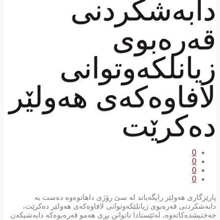
دابەشکردنی
قەرەبوی
زیانلکەوتوانی
لافاوەکەی هەولێر
دەکرێت
0
0
0
0
پارێزگاری هەولێر رایگەیاند لە سێ رۆژی داهاتوەوە دەست بە
دابەشکردنی قەرەبوی زیانلێکەوتوانی لافاوەکەی هەولێر دەکرێت،
جەختیشدەکاتەوە، لەئێستادا ناتوانن بڕی هەمو قەرەبوەکە دابەشبکەن