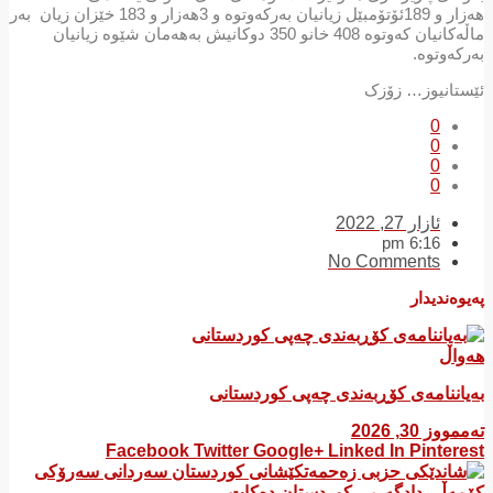
هەزار و 189ئۆتۆمبێل زیانیان بەرکەوتوە و 3هەزار و 183 خێزان زیان بەر
ماڵەکانیان کەوتوە 408 خانو 350 دوکانیش بەهەمان شێوە زیانیان
بەرکەوتوە.
ئێستانیوز… زۆزک
0
0
0
0
ئازار 27, 2022
6:16 pm
No Comments
پەیوەندیدار
هەواڵ
بەیاننامەی کۆڕبەندی چەپی کوردستانی
تەممووز 30, 2026
Facebook
Twitter
Google+
Linked In
Pinterest