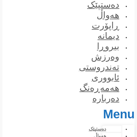
Skip
دەستپێک
to
content
هەواڵ
ڕاپۆرت
دیمانە
بیروڕا
وەرزش
تەندروستی
ئابووری
هەمەڕەنگ
دەربارە
Menu
دەستپێک
هەواڵ