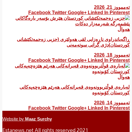
وز 21, 2026
Facebook
Twitter
Google+
Linked In
Pintere
واڵ
ەیاندراوی ناڕەزایی لقی هەولێری (حزبی زەحمەتکێشانی
ردستان)دژی گرانی سوتەمەنی
وز 18, 2026
Facebook
Twitter
Google+
Linked In
Pintere
واڵ
ارەی قوڵتربوونەوەی قەیرانەكانی هەرێم هێزەچەپەكانی
دستان كۆبونەوە
وز 14, 2026
Facebook
Twitter
Google+
Linked In
Pintere
Website by
Maaz Surchy
Estanews.net All rights reserved 2021