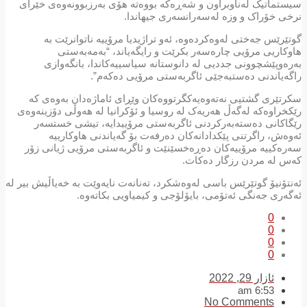
تماتیک لەناوبراون و شەڕەکە بووەتە ھۆی بەرزبوونەوەی خێرای
ی خۆراک و وزە لەسەرانسەری جیھاندا.
ێرێس جەختی لەوەکردەوە، ئەو تراژیدیا مرۆییە ناتوانرێت بە
کاریی مرۆیی چارەسەر بکرێت و رایگەیاند، “بەمەبەستی
ەوپێشچوونی جددیی لە دانوستانە سیاسییەکاندا، بانگەوازی
ەیاندنی دەستبەجێی ئاگربەستی مرۆیی دەکەم”.
تێری گشتیی نەتەوەیەکگرتووەکان وێڕای ئاماژەدان بەوەی کە
خراوەکە لەگەڵ ھەریەک لە روسیا و ئۆکرانیا لە ھەوڵی دۆزینەوەی
اکانی دەستەبەرکردنی ئاگربەستی مرۆییدایە، تیشی خستسەر
ەش، راگرتنی پێکدادانەکان دەرفەت بۆ گەیاندنی ھاوکارییە
ەکییە مرۆییەکان دەڕەخسێنێت و ئاگربەستی مرۆیی ژیانی زۆر
 لە مردن رزگار دەکات.
تۆنیۆ گوتێرێس باسی لەوەشکرد، تەنانەت نایەوێت بە خەیاڵیش بیر لە
ەری جەنگی ئەتۆمی، بایۆلۆجی و کیمیاویی بکاتەوە.
0
0
0
0
ئازار 29, 2022
6:53 am
No Comments