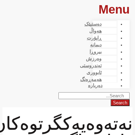
Men
دەستپێک
هەواڵ
ڕاپۆرت
دیمانە
بیروڕا
وەرزش
تەندروستی
ئابووری
هەمەڕەنگ
دەربارە
Search
ەتەوەیەكگرتوەكان