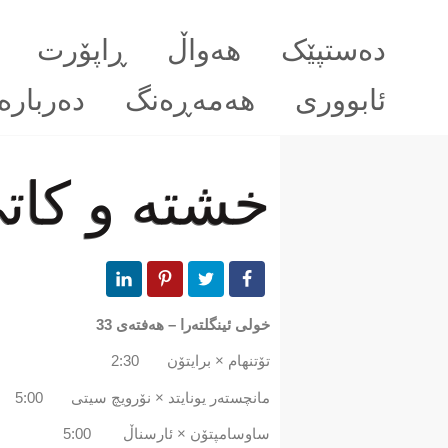
دەستپێک
هەواڵ
ڕاپۆرت
ئابووری
هەمەڕەنگ
دەربارە
خشتە و كاتی
خولی ئینگلتەرا – هەفتەی 33
تۆتنهام × برایتۆن 2:30
مانچستەر یونایتد × نۆرویچ سیتی 5:00
ساوسامپتۆن × ئارسناڵ 5:00