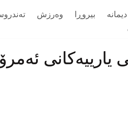
دیمانە
بیروڕا
وەرزش
تەندروس
 یارییەكانی ئەمرۆ