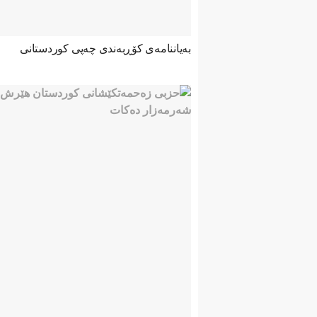
بەیاننامەی کۆڕبەندی چەپی کوردستانی