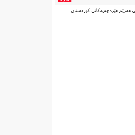
نی هەرێم هێزەچەپەكانی كوردستان