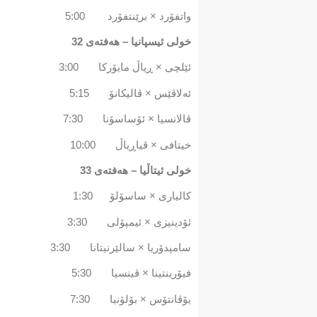
واتفۆرد × برێنتفۆرد 5:00
خولی ئیسپانیا – هەفتەی 32
ئێلچی × ڕیاڵ مایۆرکا 3:00
ئەلاڤێس × ڤالیکانۆ 5:15
ڤالانسیا × ئۆساسۆنا 7:30
خیتافی × ڤیاڕیاڵ 10:00
خولی ئیتاڵیا – هەفتەی 33
کالیاری × ساسۆلۆ 1:30
ئۆدینیزی × ئیمپۆلی 3:30
سامپدۆریا × سالێرنیتانا 3:30
فیۆرینتینا × ڤینسیا 5:30
یۆڤانتۆس × بۆلۆنیا 7:30