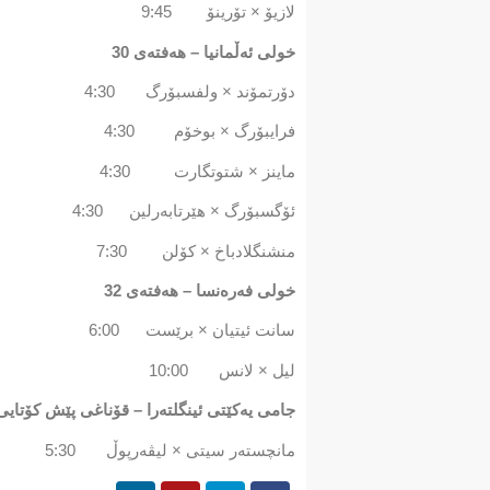
لازیۆ × تۆرینۆ 9:45
خولی ئەڵمانیا – هەفتەی 30
دۆرتمۆند × ولفسبۆرگ 4:30
فرایبۆرگ × بوخۆم 4:30
ماینز × شتوتگارت 4:30
ئۆگسبۆرگ × هێرتابەرلین 4:30
منشنگلادباخ × کۆلن 7:30
خولی فەرەنسا – هەفتەی 32
سانت ئیتیان × برێست 6:00
لیل × لانس 10:00
جامی یەکێتی ئینگلتەرا – قۆناغی پێش کۆتایی
مانچستەر سیتی × لیڤەرپوڵ 5:30