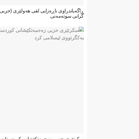
ڕاگەیاندراوی ناڕەزایی لقی هەولێری (حزب
گرانی سوتەمەنی
سکرتێری حزبی زەحمەتکێشانی کوردستان س