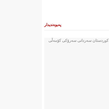
پەیوەندیدار