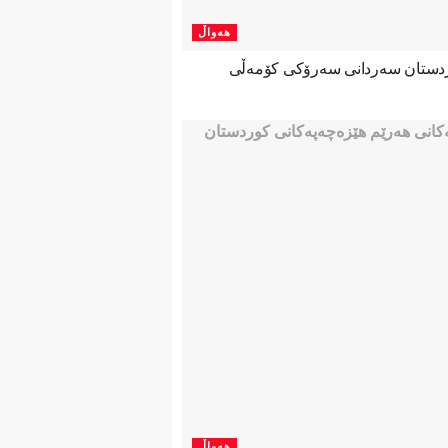
هەواڵ
ردستان سەردانی سەرۆکی کۆمەڵی
هەواڵ