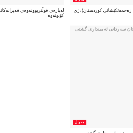
ی زەحمەتکێشانی کوردستان)دژی
لەبارەی قوڵتربوونەوەی قەیرانەكا
كۆبونەوە
هەواڵ
ەردانی ئەمینداری گشتی