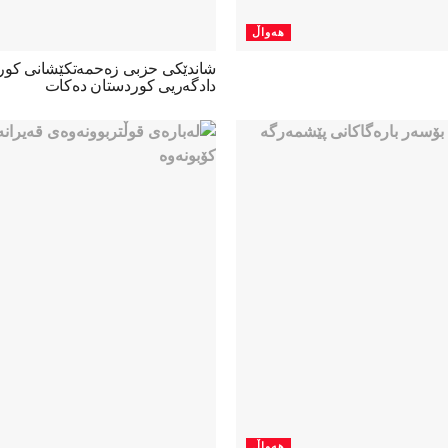
هەواڵ
شاندێکی حزبی زەحمەتکێشانی کو
دادگەریی کوردستان دەکات
هەواڵ