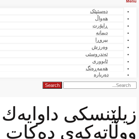
Menu
دەستپێک
هەواڵ
ڕاپۆرت
دیمانە
بیروڕا
وەرزش
تەندروستی
ئابووری
هەمەڕەنگ
دەربارە
Search
زیلێنسكی داوایەك ئ
ووڵاتەكەی دەكات