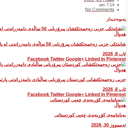
7:14 am
No Comments
پەیوەندیدار
هەواڵ
شاندێکی حزبی زەحمەتکێشان پیرۆزبایی 50 ساڵەی دامەزراندنی لە پارتی سۆسیال دیموکراتی کوردستان کرد
ئاب 8, 2026
Facebook
Twitter
Google+
Linked In
Pinterest
هەواڵ
​حزبی زەحمەتکێشانی کوردستان پیرۆزبایی ساڵیادی دامەزراندنی پار
ئاب 8, 2026
Facebook
Twitter
Google+
Linked In
Pinterest
هەواڵ
بەیاننامەی کۆڕبەندی چەپی کوردستانی
تەممووز 30, 2026