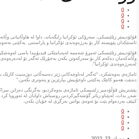
0
0
0
0
ڤۆلۆدیمێر زێلێنسکی، سەرۆکی ئۆکرانیا رایگەیاند، داوا لە هاوڵاتیانی و
ئاستێکدان پێویستە کار بۆ بەرژەوەندی ئۆکرانیا و پاراستنی یەکێتی نەتەو
وڵاتەکەمان دەکەم کار بۆ سەرکەوتن بکەن بەجۆرێک ئەگەر تۆ لەدەرەوەی وڵ
لەبەرژەوەندی ئۆکرانیا”.
ئاماژەی بەوەشکرد، “ئەگەر لەناوچەکانی ژێر دەسەڵاتی دوژمنیت کارێک 
دەبێت هەمو کاتێک یەکێتی ناوخۆییش بپارێزین و پتەوتری بکەین.”
پێشتریش ڤۆڵۆدمیر زلێنیسكی ئاماژەی بەوەکردبو، بەگرنگی دەزانن سزاکا
شەڕ بدات، لەپێناو زیاتر گۆشەگیرکردنی روسیاش داوایان لە ئەوروپا کرد
کیێڤ بەردەوام بێت بۆ ئەوەی بواتنن بەرگری لە خۆیان بکەن.
0
0
0
0
نیسان 23, 2022