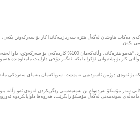
ڵاتەکەی دەکات هاوشان لەگەڵ هێزە سەربازییەکاندا کار بۆ سەرکەوتن بکەن، 
ەیی بکەن.
ڤۆلۆدیمێر زێلێنسکی ئەمڕۆ شەممە لەپەیامێکی ڤیدیۆییدا باسی لەوەشكرد، “هەمو هێزەکانی وڵاتەکەمان 100% کاردەکەن
اتی کار بۆ پشتیوانی ئۆکرانیا بکە، ئەگەر دۆخی داراییت مامناوەندە هەمو
بکە بۆ ئەوەی دوژمن ئاسودەیی نەمێنێت، سوپاکەمان بنەمای سەرەکی مانە
نی سەر مۆسکۆ بەردەوام بن بەمەبەستی رێگریکردن لەوەی ئەو وڵاتە بتوا
 مامەڵەی سوتەمەنی لەگەڵ مۆسکۆ رابگرێت، هەروەها داوایانکردوە ئەوروپا