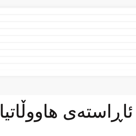
اڕاستەی هاووڵاتیا