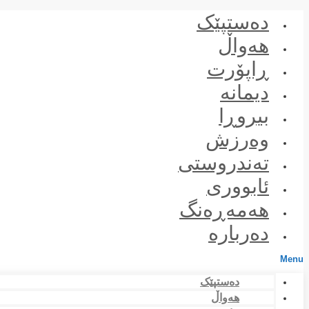
Skip
دەستپێک
to
content
هەواڵ
ڕاپۆرت
دیمانە
بیروڕا
وەرزش
تەندروستی
ئابووری
هەمەڕەنگ
دەربارە
Menu
دەستپێک
هەواڵ