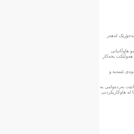
بەجۆرێک لەهەر
 بۆ سەرکەوتن، داوا لەهەمو هاوڵاتیانی
 هەوڵێکت بخەکار
وەی ئێمەیە و
نێت بەردەوامی بە
 لە هاوکاریکردنی