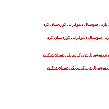
تی سۆسیال دیموکراتی کوردستان دەکات