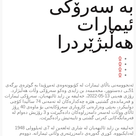
بە سەرۆكی
ئیمارات
هەڵبژێردرا
0
0
0
0
ئەنجوومەنی باڵای ئیمارات لە کۆبوونەوەی ئەمڕۆیدا بە گوێرەی بڕگەی
51ـی دەستوور، محەممەد بن زایدی وەکو سەرۆکی وڵات هەڵبژارد.
رۆژی هەینی 13-05-2022، خەلیفە بن زاید ئالنهەیان، سەرۆکی ئیمارات
و فەرماندەی گشتیی هێزە چەکدارەکان لە تەمەنی 74 ساڵیدا کۆچی
دواییکرد، بەپێی وەزارەتی کاروباری سەرۆکایەتی بۆ ماوەی 40 ڕۆژ
ئاڵای ووڵات لەسەر دامەزراوەکان دادەگیرێت و 3 رۆژیش دەوام لە
فەرمانگەکانی کەرتی گشتی و تایبەتیش رادەگیرێت.
خەلیفە بن زاید ئالنهەیان لە شاری ئەلعەین لە 7ی ئەیلوولی 1948
لەدایکبووە. کوڕی گەورەی دامەزرێنەری وڵاتی ئیماراتە. دووەم