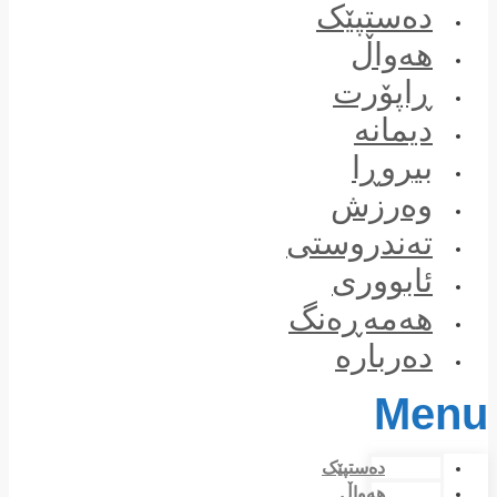
Skip
دەستپێک
to
content
هەواڵ
ڕاپۆرت
دیمانە
بیروڕا
وەرزش
تەندروستی
ئابووری
هەمەڕەنگ
دەربارە
Menu
دەستپێک
هەواڵ