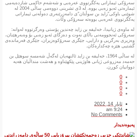
سەرۆکی ئیماراتی یەکگرتووی عەرەبی و شەشەم حاکمی شازدەیەمی
ئیمارەتی ئەبو زەبی بووە. لە 3ی تشرینی دووەمی ساڵی 2004 لە
شوێنی باوکی”زاید بن سوڵتان”ی دامەزرێنەری دەوڵەتی ئیماراتی
یەکگرتووی عەرەبی بووەتە سەرۆکی وڵات.
لە ماوەی ژیانیدا، خەلیفە بن زاید چەندین پۆستی وەرگرتووە لەوانە:
سەرۆکی ئەنجوومەنی باڵای نەوت و دەزگای ئەبو زەبی بۆ وەبەرهێنان،
وەزیری بەرگریی و دارایی، جێگری سەرۆکوەزیران، جێگری فەرماندەی
گشتیی هێزە چەکدارەکان.
لە ساڵی 1964، خەلیفە بن زاید ئالنهەیان لەگەڵ شەمسە سوهێل بن
حەمەد مەزروعی ژیانی هاوژینی پێکهێناوە و هەشت منداڵیان هەیە
دووانیان کوڕن.
0
0
0
0
ئایار 14, 2022
9:24 am
No Comments
پەیوەندیدار