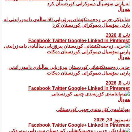
هەواڵ
شاندێکی حزبی زەحمەتکێشان پیرۆزبایی 50 ساڵەی دامەزراندنی لە
پارتی سۆسیال دیموکراتی کوردستان کرد
ئاب 8, 2026
Facebook
Twitter
Google+
Linked In
Pinterest
هەواڵ
​حزبی زەحمەتکێشانی کوردستان پیرۆزبایی ساڵیادی دامەزراندنی
پارتی سۆسیال دیموکراتی کوردستان دەکات
ئاب 8, 2026
Facebook
Twitter
Google+
Linked In
Pinterest
هەواڵ
بەیاننامەی کۆڕبەندی چەپی کوردستانی
تەممووز 30, 2026
Facebook
Twitter
Google+
Linked In
Pinterest