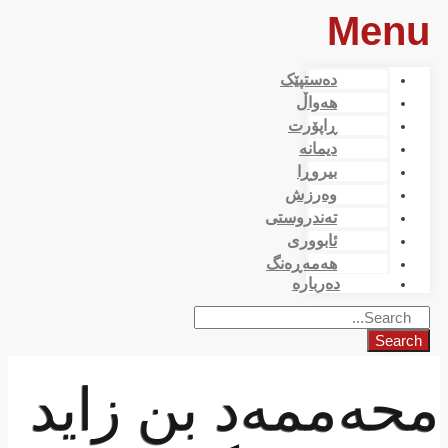
Menu
دەستپێک
هەواڵ
ڕاپۆرت
دیمانە
بیروڕا
وەرزش
تەندروستی
ئابووری
هەمەڕەنگ
دەربارە
Search
محەممەد بن زاید