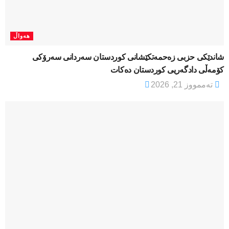
هەواڵ
شاندێکی حزبی زەحمەتکێشانی کوردستان سەردانی سەرۆکی
کۆمەڵی دادگەریی کوردستان دەکات
تەممووز 21, 2026