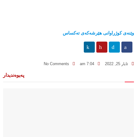
وێنەی كوژراوانی هێرشەكەی تەكساس
ئایار 25, 2022
7:04 am
No Comments
پەیوەندیدار