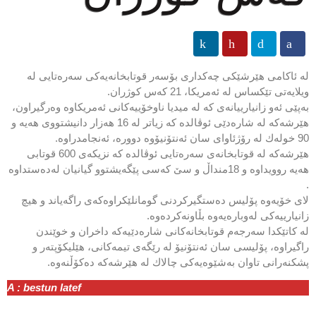
لە ئاكامی هێرشێكی چەكداری بۆسەر قوتابخانەیەكی سەرەتایی لە
ویلایەتی تێكساس لە ئەمریكا، 21 كەس كوژران.
بەپێی ئەو زانیارییانەی كە لە میدیا ناوخۆییەكانی ئەمریكاوە وەرگیراون،
هێرشەكە لە شارەدێی ئوڤالدە كە زیاتر لە 16 هەزار دانیشتووی هەیە و
90 خولەك لە رۆژئاوای سان ئەنتۆنیۆوە دوورە، ئەنجامدراوە.
هێرشەكە لە قوتابخانەی سەرەتایی ئوڤالدە كە نزیكەی 600 قوتابی
هەیە روویداوە و 18منداڵ و سێ كەسی پێگەیشتوو گیانیان لەدەستداوە
.
لای خۆیەوە پۆلیس دەستگیركردنی گومانلێكراوەكەی راگەیاند و هیچ
زانیارییەكی لەوبارەیەوە بڵاونەكردەوە.
لە كاتێكدا سەرجەم قوتابخانەكانی شارەدێیەكە داخران و خوێندن
راگیراوە، پۆلیسی سان ئەنتۆنیۆ لە رێگەی تیمەكانی، هێلیكۆپتەر و
پشكنەرانی تاوان بەشێوەیەكی چالاك لە هێرشەكە دەكۆڵنەوە.
A : bestun latef