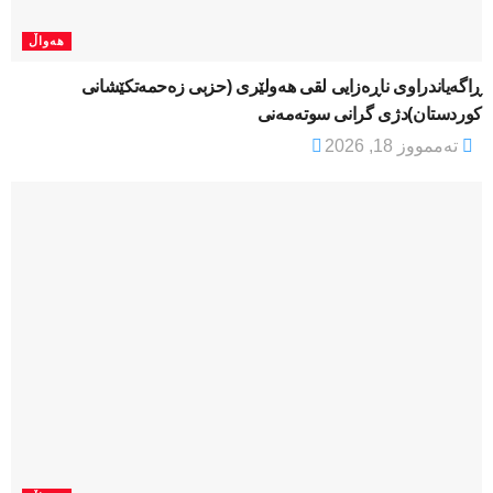
هەواڵ
ڕاگەیاندراوی ناڕەزایی لقی هەولێری (حزبی زەحمەتکێشانی
کوردستان)دژی گرانی سوتەمەنی
تەممووز 18, 2026