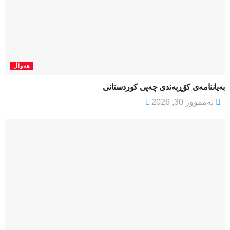
هەواڵ
بەیاننامەی کۆڕبەندی چەپی کوردستانی
تەممووز 30, 2026