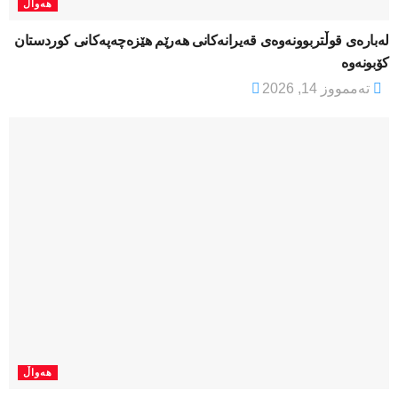
هەواڵ
لەبارەی قوڵتربوونەوەی قەیرانەكانی هەرێم هێزەچەپەكانی كوردستان
كۆبونەوە
تەممووز 14, 2026
هەواڵ