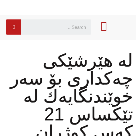
لە هێرشێكی
چەكداری بۆ سەر
خوێندنگایەك لە
تێكساس 21
كەس كوژران