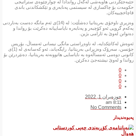
جێبەجێکردنی هاوبەشی لەگەڵ رواندادا لە چوارچێوەی ستراتیجی
حکومەت بۆ چاکسازی لە سیستمی پەنابەری و تێکشکاندنی باندی
قاچاخچییەکان.
وەزیری ناوخۆی بەریتانیا دەشڵێت: لە (14)ی ئەم مانگە دەست بەناردنی
یەکەم گروپی ئەو کۆچبەر و پەنابەرە نایاساییانە ده‌كرێت بۆ رواندا و
دەتوانن لەوێ بە ئارامی بژین.
ئەوەش لەکاتێکدایە، لە ناوەڕاستی مانگی نیسانی ئەمساڵ، بۆریس
جۆنسن، سەرۆک وەزیرانی بەریتانیا، رایگەیاند، ئەو کەسانه‌ی لە (1)ی
کانونی دوەمی ئەمساڵەوە بە نایاسایی ھاتوونەتە بەریتانیا، ده‌نێردرێن بۆ
رواندا و لەوێ نیشتەجێ ده‌كرێن.
0
0
0
0
حوزه‌یران 1, 2022
8:11 am
No Comments
پەیوەندیدار
هەواڵ