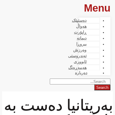
Menu
دەستپێک
هەواڵ
ڕاپۆرت
دیمانە
بیروڕا
وەرزش
تەندروستی
ئابووری
هەمەڕەنگ
دەربارە
Search
بەریتانیا دەست بە