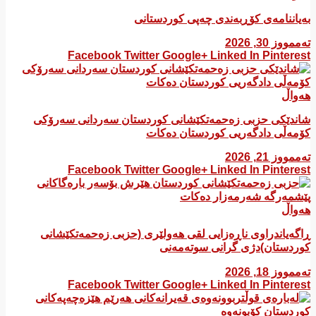
بەیاننامەی کۆڕبەندی چەپی کوردستانی
تەممووز 30, 2026
Facebook
Twitter
Google+
Linked In
Pinterest
هەواڵ
شاندێکی حزبی زەحمەتکێشانی کوردستان سەردانی سەرۆکی
کۆمەڵی دادگەریی کوردستان دەکات
تەممووز 21, 2026
Facebook
Twitter
Google+
Linked In
Pinterest
هەواڵ
ڕاگەیاندراوی ناڕەزایی لقی هەولێری (حزبی زەحمەتکێشانی
کوردستان)دژی گرانی سوتەمەنی
تەممووز 18, 2026
Facebook
Twitter
Google+
Linked In
Pinterest