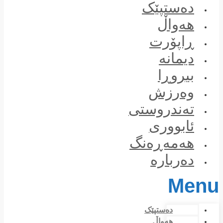
Skip
دەستپێک
to
content
هەواڵ
ڕاپۆرت
دیمانە
بیروڕا
وەرزش
تەندروستی
ئابووری
هەمەڕەنگ
دەربارە
Menu
دەستپێک
هەواڵ