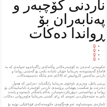
ناردنی كۆچبەر و
پەنابەران بۆ
ڕواندا دەكات
0
0
0
0
حکومەتی لەندەن بە کۆچبەرەکانی وڵاتەکەی راگەیاندوە ئەوانەی کە بە
قاچاغ گەیشتونەتە بەریتانیا خۆیان ئامادە بکەن بۆ گەشتی رواندا و
ناردنی یەکەمین کاروانیش لە (14)ی ئەم مانگە دەستپێدەکات.
پریتی پاتێل، وەزیری ناوخۆی بەریتانیا رایگەیاند: دەزانین کە هەوڵ
دەدرێت بۆ شکست پێهێنانی پرۆسەی ناردنی کۆچبەرە نایاساییەکان بۆ
رواندا و دواخستنی دیپۆرتکردنەوەیان، بەڵام پاشگەز نابمەوە و پابەند
نابم بە جێبەجێکردنی ئەوەی کە ڕای گشتی بەریتانیا چاوەڕوانی دەکات.
ئاماژەی بەوەشداوە، ئەو هەنگاوەی حکومەتەکەی قۆناغێکی نوێیە بۆ