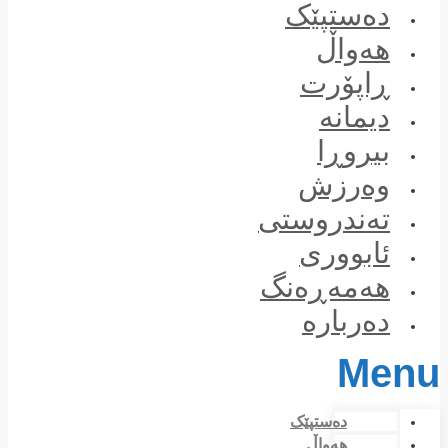
Skip
دەستپێک
to
content
هەواڵ
ڕاپۆرت
دیمانە
بیروڕا
وەرزش
تەندروستی
ئابووری
هەمەڕەنگ
دەربارە
Menu
دەستپێک
هەواڵ