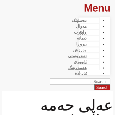
Menu
دەستپێک
هەواڵ
ڕاپۆرت
دیمانە
بیروڕا
وەرزش
تەندروستی
ئابووری
هەمەڕەنگ
دەربارە
Search
عەلی حەمە