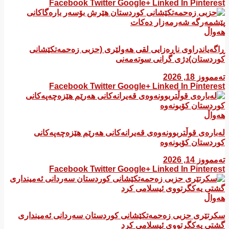
Facebook
Twitter
Google+
Linked In
Pinterest
هەواڵ
ڕاگەیاندراوی ناڕەزایی لقی هەولێری (حزبی زەحمەتکێشانی
کوردستان)دژی گرانی سوتەمەنی
تەممووز 18, 2026
Facebook
Twitter
Google+
Linked In
Pinterest
هەواڵ
لەبارەی قوڵتربوونەوەی قەیرانەكانی هەرێم هێزەچەپەكانی
كوردستان كۆبونەوە
تەممووز 14, 2026
Facebook
Twitter
Google+
Linked In
Pinterest
هەواڵ
سکرتێری حزبی زەحمەتکێشانی کوردستان سەردانی ئەمینداری
گشتی یەکگرتووی ئیسلامی کرد