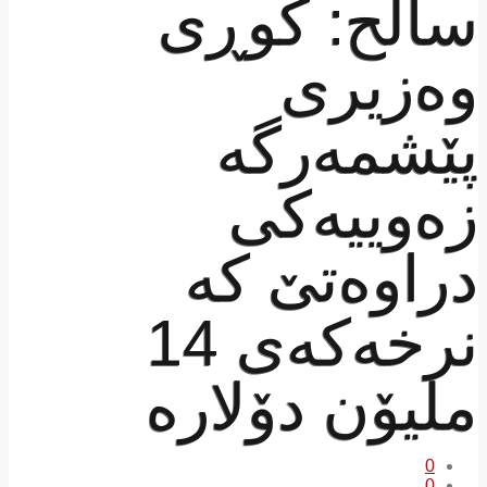
ساڵح: كوڕی
وەزیری
پێشمەرگە
زەوییەكی
دراوەتێ‌ كە
نرخەكەی 14
ملیۆن دۆلارە
0
0