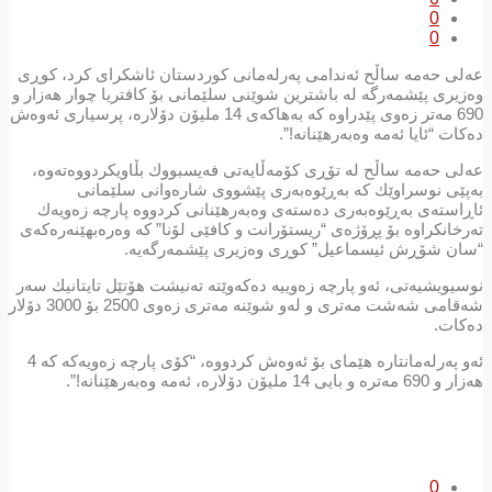
0
0
عەلی حەمە ساڵح ئەندامی پەرلەمانی كوردستان ئاشكرای كرد، كوڕی
وەزیری پێشمەرگە لە باشترین شوێنی سلێمانی بۆ كافتریا چوار هەزار و
690 مەتر زەوی پێدراوە كە بەهاكەی 14 ملیۆن دۆلارە، پرسیاری ئەوەش
دەكات “ئایا ئەمە وەبەرهێنانە!”.
عەلی حەمە ساڵح لە تۆڕی كۆمەڵایەتی فەیسبووك بڵاویكردووەتەوە،
بەپێی نوسراوێك كە بەڕێوەبەری پێشووی شارەوانی سلێمانی
ئاڕاستەی بەڕێوەبەری دەستەی وەبەرهێنانی كردووە پارچە زەویەك
تەرخانكراوە بۆ پڕۆژەی “ریستۆرانت و كافێی لۆنا” كە وەرەبهێنەرەكەی
“سان شۆڕش ئیسماعیل” كوڕی وەزیری پێشمەرگەیە.
نوسیویشیەتی، ئەو پارچە زەوییە دەكەوێتە تەنیشت هۆتێل تایتانیك سەر
شەقامی شەشت مەتری و لەو شوێنە مەتری زەوی 2500 بۆ 3000 دۆلار
دەكات.
ئەو پەرلەمانتارە هێمای بۆ ئەوەش كردووە، “كۆی پارچە زەویەكە كە 4
هەزار و 690 مەترە و بایی 14 ملیۆن دۆلارە، ئەمە وەبەرهێنانە!”.
0