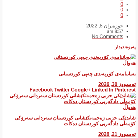
0
0
0
حوزه‌یران 8, 2022
8:57 am
No Comments
پەیوەندیدار
هەواڵ
بەیاننامەی کۆڕبەندی چەپی کوردستانی
تەممووز 30, 2026
Facebook
Twitter
Google+
Linked In
Pinterest
هەواڵ
شاندێکی حزبی زەحمەتکێشانی کوردستان سەردانی سەرۆکی
کۆمەڵی دادگەریی کوردستان دەکات
تەممووز 21, 2026