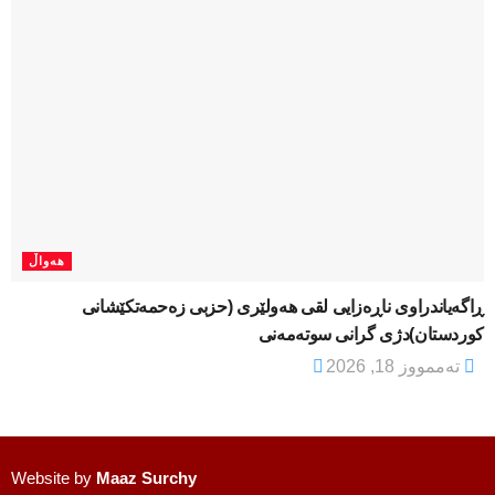
هەواڵ
ڕاگەیاندراوی ناڕەزایی لقی هەولێری (حزبی زەحمەتکێشانی
کوردستان)دژی گرانی سوتەمەنی
تەممووز 18, 2026
Website by
Maaz Surchy