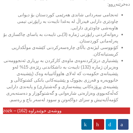
دەخرێنەڕوو:
ئەنجامی سەردانی شاندی هەرێمی کوردستان بۆ دیوانی
چاودێری دارایی فیدراڵ لە بەغدا تایبەت بە راپۆرتی تیمی
هاوبەشی چاودێری دارایی.
رەوانەکردنی راپۆرتی ژمارە (3)ـی تایبەت بە یاسای چاکسازی بۆ
پەرلەمانی کوردستان.
کۆنووسی لیژنەی باڵای چارەسەرکردنی کێشەی موڵکداریی
کریستیانەکان.
پێشنیاری درێژکردنەوەی ماوەی کارکردن بە بڕیاری ئەنجوومەنی
وەزیران ژمارە (132) تایبەت بە داشکاندنی رێژەی 15% لەو
پێشینانەی حکومەت کە لەلای هاووڵاتییانە وەک (پێشینەی
خانووبەرە و قەرزی بچووک و پێشینەکانی بانکی کشتوکاڵی و
پێشینەی پڕۆژەکانی پیشەسازی و گەشتیاری) و پابەندی دارایی
کەڵەکەبووی وەزارەتی شارەوانی و گەشتوگوزار و دەستەبەری
کۆمەڵایەتیش و سزای دواکەوتن و سوود لەسەر باج و رەسم.
ووشەی خوێندراوە (162) – zozk