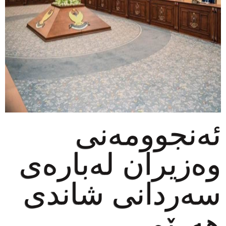
ئەنجوومەنی
وه‌زیران لەبارەی
سەردانی شاندی
هەرێمی