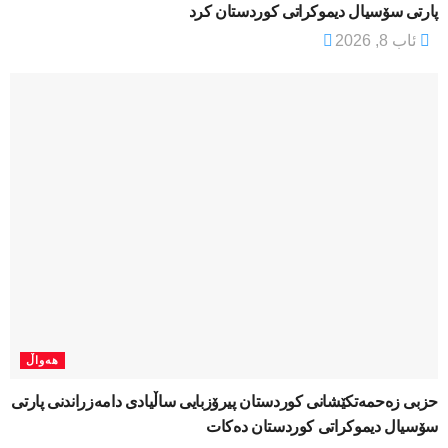
پارتی سۆسیال دیموکراتی کوردستان کرد
ئاب 8, 2026
هەواڵ
​حزبی زەحمەتکێشانی کوردستان پیرۆزبایی ساڵیادی دامەزراندنی پارتی
سۆسیال دیموکراتی کوردستان دەکات