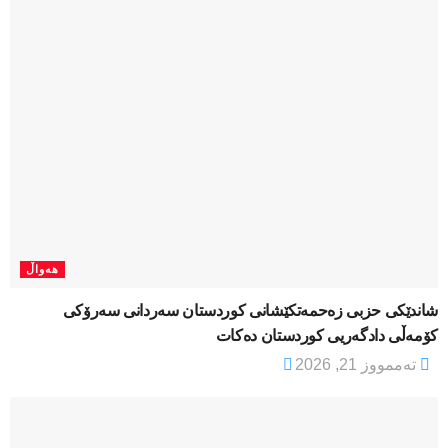
هەواڵ
شاندێکی حزبی زەحمەتکێشانی کوردستان سەردانی سەرۆکی
کۆمەڵی دادگەریی کوردستان دەکات
تەممووز 21, 2026