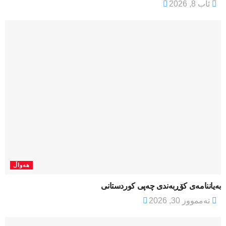
ئاب 8, 2026
هەواڵ
بەیاننامەی کۆڕبەندی چەپی کوردستانی
تەممووز 30, 2026