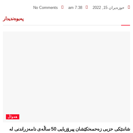
حوزه‌یران 15, 2022
7:38 am
No Comments
پەیوەندیدار
هەواڵ
شاندێکی حزبی زەحمەتکێشان پیرۆزبایی 50 ساڵەی دامەزراندنی لە