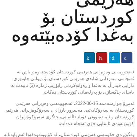
کوردستان بۆ
بەغدا کۆدەبێتەوە
ئەنجوومەنی وه‌زیرانی هه‌رێمی كوردستان کۆدەبێتەوە و باس لە
ئەنجامی سەردانی شاندی هەرێمی کوردستان بۆ دیوانی چاودێری
دارایی فیدراڵ لە بەغدا و رەوانەکردنی راپۆرتی ژمارە (3) تایبەت بە
یاسای چاکسازی بۆ پەرلەمانی کوردستان دەکات.
ئه‌مڕۆ چوارشەممە 15-06-2022، ئه‌نجوومه‌نی وه‌زیرانی هه‌رێمی
كوردستان به‌ سه‌رۆكایه‌تیی مه‌سرور بارزانی، سه‌رۆكوەزیرانی هەرێمی
کوردستان و ئامادەبوونی قوباد تاڵەبانی، جێگری سەرۆکوەزیران
كۆبوونه‌وه‌ی ئاسایی خۆی ئه‌نجام ده‌دات.
به‌گوێره‌ی حکومەتی هەرێمی کوردستان، لە كۆبوونه‌وه‌كه‌‌دا ئەم بابەتانە