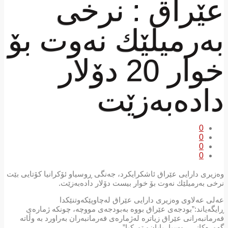
عێراق : نرخی
بەرمیلێك نەوت بۆ
خوار 20 دۆلار
دادەبەزێت
0
0
0
0
وەزیری دارایی عێراق ئاشكرایكرد، جەنگی ڕوسیاو ئۆكرانیا كۆتایی بێت
نرخی بەرمیلێك نەوت بۆ خوار بیست دۆلار دادەبەزێت.
عەلی عەلاوی وەزیری دارایی عێراق لەچاوپێكەوتنێكدا
ڕایگەیاند:”بودجەی عێراق بووە بەبودجەی مووچە، چونكە ژمارەی
فەرمانبەرانی عێراق زیاترە لەژمارەی فەرمانبەران بەراورد بە وڵاتە
گەورەكانی ڕوسیا، یابان‌و توركیا”.