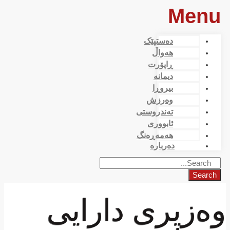
Menu
دەستپێک
هەواڵ
ڕاپۆرت
دیمانە
بیروڕا
وەرزش
تەندروستی
ئابووری
هەمەڕەنگ
دەربارە
Search
وەزیری دارایی