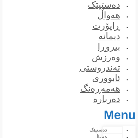
Skip
دەستپێک
to
content
هەواڵ
ڕاپۆرت
دیمانە
بیروڕا
وەرزش
تەندروستی
ئابووری
هەمەڕەنگ
دەربارە
Menu
دەستپێک
هەواڵ