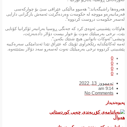
هەروەها راشیگەیاند:” هەموو ماڵێكی عێراقی سێ بۆ چواركەسی
فەرمانبەرەو مووچە لە حكومەت وەردەگرێت ئەمەش بارگرانی دارایی
لەسەر حكومەت دروست كردووە”.
هاوكات پێشبینی ئەوەی كرد كە جەنگی ڕوسیا بەرانبەر ئۆكرانیا كۆتایی
بێت، نرخی بەرمیلێك نەوت بۆ خوار بیست دۆلار دادەبەزێت،
وتیشی:”ئەوكات ناتوانین هیچ شتێك بكەین”.
ئەمە لەكاتێكدایە رێكخراوی ئۆپێك كە عێراق تێدا ئەندامێكی سەرەكییە
پێشبینی كردووە نرخی بەرمیلێك نەوت لەسەرو سەد دۆلار بمێنێتەوە.
0
0
0
0
تەممووز 13, 2022
9:14 am
No Comments
پەیوەندیدار
هەواڵ