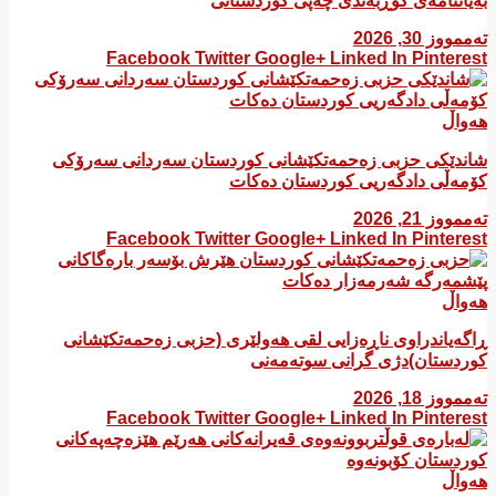
بەیاننامەی کۆڕبەندی چەپی کوردستانی
تەممووز 30, 2026
Facebook
Twitter
Google+
Linked In
Pinterest
هەواڵ
شاندێکی حزبی زەحمەتکێشانی کوردستان سەردانی سەرۆکی
کۆمەڵی دادگەریی کوردستان دەکات
تەممووز 21, 2026
Facebook
Twitter
Google+
Linked In
Pinterest
هەواڵ
ڕاگەیاندراوی ناڕەزایی لقی هەولێری (حزبی زەحمەتکێشانی
کوردستان)دژی گرانی سوتەمەنی
تەممووز 18, 2026
Facebook
Twitter
Google+
Linked In
Pinterest
هەواڵ