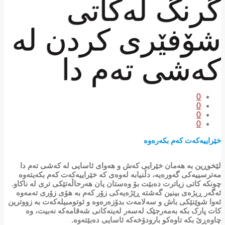
گرنگ لەکاتی
شۆفێری کردن لە
کەشی تەم دا
0
0
0
0
خێراییەکەت کەم بکەرەوە
لێخوڕین بە هەمان خێرایی کەش و هەوای ئاسایی لە کەشی تەم دا
مەترسییەکی گەورەیە، دڵنیابە لەوەی کە خێراییەکەت کەم بکەیتەوە
چونکە کاتی زیاترت دەبێت بۆ وەستان یان هەرحاڵەتێکی تری لە ناکاو.
ئەگەر ڕیژەی بینین گەشتە ڕێژەیەکی زۆر کەم بە هۆی زۆری تەمەوە
ئەوا شوێنێکی باش و سەلامەت بدۆزەرەوە و ئوتومبیلەکەت بە زووترین
کات پارک بکە بەمەرجێک لەسەر لەینەکانی شەقامەکە نەبیت، وە
چاوەڕێ بکە تاوەکو بارودۆخەکە ئاسایی دەبێتەوە.