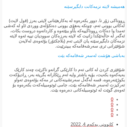
هەمیشە لایتە نزمەکانت دابگیرسێنە
ڕووناکی زۆر نا. دوور بکەرەوە لە بەکارهێنانی لایتی بەرز (فول لایت)
لەکاتی بوونی تەم، چونکە بەهۆی بوونی دەنکۆڵەی ووردی ئاو لە کەشی
تەمدا وا دەکات ڕووناکییەکە بڵاو ببێتەوە و کاردانەوە دروست بکات،
ئەگەر لە حاڵەتێکدا زانیت کە لایتە بەرزەکان سوودیان نییە ئەوە لایتە
نزمەکان دابگیرسێنە یان لایتی تەم (بلاجکتۆر) بۆئەوەی لەلایەن
شۆفێرانی تری سەرشەقامەکە ببینرێیت.
بەباشی هۆشت لەسەر شەقامەکە بێت
شۆفێری کردن لە کاتی تەم دا کارێکی گرانەو ناکرێت چەند کارێک
بەیەکەوە بکەیت، بۆیە باشتر وایە ئەم ڕێکارانە بگریتە بەر، ڕادیۆکەت
بکوژێنەرەوە، قسە لەگەڵ سەرنشینەکانی تر مەکە بۆئەوەی تەواو
تەرکیزت لەسەر شەقامەکە بێت، جامی ئوتومبیلەکەت بکەرەوە بۆ
ئەوەی گوێت لە ئوتومبیلەکانی دەرەوە بێت.
0
0
0
0
کانوونی یەکەم 4, 2022