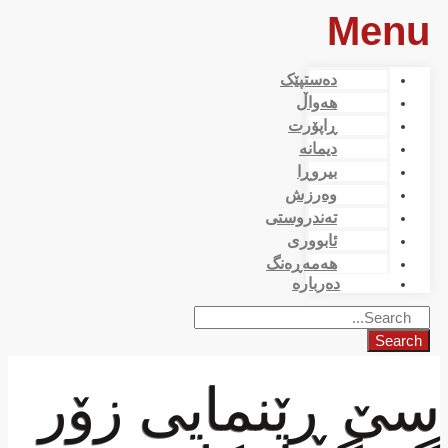
Menu
دەستپێک
هەواڵ
ڕاپۆرت
دیمانە
بیروڕا
وەرزش
تەندروستی
ئابووری
هەمەڕەنگ
دەربارە
Search
سێ ڕێنمایی زۆر