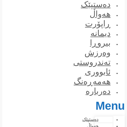
Skip
دەستپێک
to
content
هەواڵ
ڕاپۆرت
دیمانە
بیروڕا
وەرزش
تەندروستی
ئابووری
هەمەڕەنگ
دەربارە
Menu
دەستپێک
هەواڵ