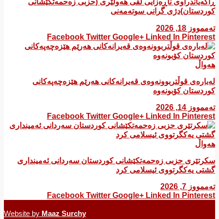
ڕاگەیاندراوی ناڕەزایی لقی هەولێری (حزبی زەحمەتکێشانی
کوردستان)دژی گرانی سوتەمەنی
تەممووز 18, 2026
Facebook
Twitter
Google+
Linked In
Pinterest
هەواڵ
لەبارەی قوڵتربوونەوەی قەیرانەكانی هەرێم هێزەچەپەكانی
كوردستان كۆبونەوە
تەممووز 14, 2026
Facebook
Twitter
Google+
Linked In
Pinterest
هەواڵ
سکرتێری حزبی زەحمەتکێشانی کوردستان سەردانی ئەمینداری
گشتی یەکگرتووی ئیسلامی کرد
تەممووز 7, 2026
Facebook
Twitter
Google+
Linked In
Pinterest
Website by
Maaz Surchy