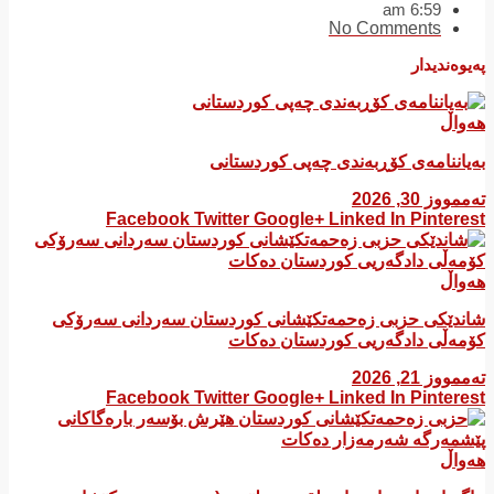
6:59 am
No Comments
پەیوەندیدار
هەواڵ
بەیاننامەی کۆڕبەندی چەپی کوردستانی
تەممووز 30, 2026
Facebook
Twitter
Google+
Linked In
Pinterest
هەواڵ
شاندێکی حزبی زەحمەتکێشانی کوردستان سەردانی سەرۆکی
کۆمەڵی دادگەریی کوردستان دەکات
تەممووز 21, 2026
Facebook
Twitter
Google+
Linked In
Pinterest
هەواڵ