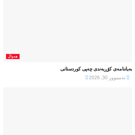
هەواڵ
بەیاننامەی کۆڕبەندی چەپی کوردستانی
تەممووز 30, 2026