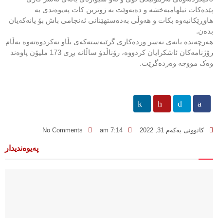
پێدەکات ئیلهامبەخشە و دەیەوێت بە زوترین کات پەیوەندی بە
هاوڕێکانیەوە بکات و هەوڵی بەدەستهێنانی ئەنجامی باش بۆ یانەکەیان
بدەن.
هەرچەندە یانەی نەسر وردەکاری گرێبەستەکەی بڵاو نەکردوەتەوە بەڵام
رۆژنامەکان ئاشکرایان کردووە، رۆناڵدۆ ساڵانە بڕی 173 ملیۆن پاوەند
وەک مووچە وەردەگرێت.
کانوونی یەکەم 31, 2022
7:14 am
No Comments
پەیوەندیدار