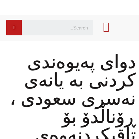
دوای پەیوەندی
كردنی بە یانەی
نەسری سعودی ،
ڕۆناڵدۆ بۆ
تاقیکردنەوەی