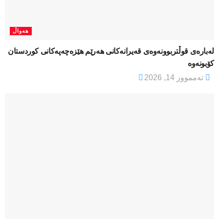
هەواڵ
لەبارەی قوڵتربوونەوەی قەیرانەكانی هەرێم هێزەچەپەكانی كوردستان
كۆبونەوە
تەممووز 14, 2026