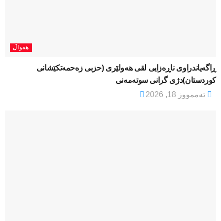
هەواڵ
ڕاگەیاندراوی ناڕەزایی لقی هەولێری (حزبی زەحمەتکێشانی
کوردستان)دژی گرانی سوتەمەنی
تەممووز 18, 2026