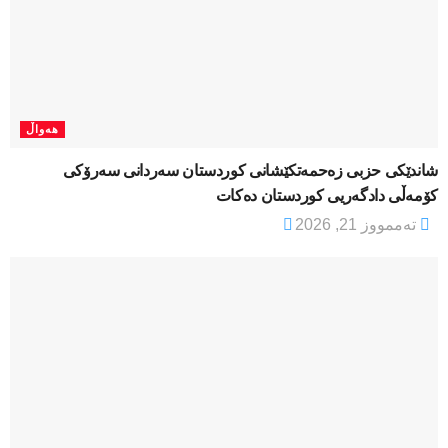
هەواڵ
شاندێکی حزبی زەحمەتکێشانی کوردستان سەردانی سەرۆکی
کۆمەڵی دادگەریی کوردستان دەکات
تەممووز 21, 2026