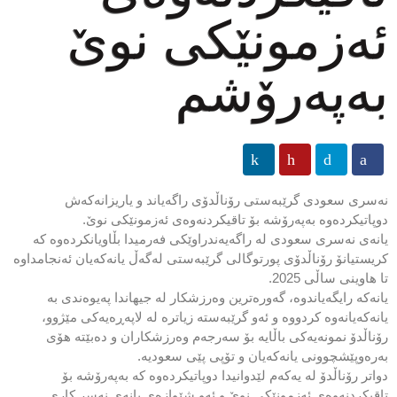
ئەزمونێکی نوێ
بەپەرۆشم
نەسری سعودی گرێبەستی رۆناڵدۆی راگەیاند و یاریزانەکەش
دوپاتیکردەوە بەپەرۆشە بۆ تاقیکردنەوەی ئەزمونێکی نوێ.
یانەی نەسری سعودی لە راگەیەندراوێکی فەرمیدا بڵاویانکردەوە کە
کریستیانۆ رۆناڵدۆی پورتوگالی گرێبەستی لەگەڵ یانەکەیان ئەنجامداوە
تا هاوینی ساڵی 2025.
یانەکە رایگەیاندوە، گەورەترین وەرزشکار لە جیهاندا پەیوەندی بە
یانەکەیانەوە کردووە و ئەو گرێبەستە زیاترە لە لاپەڕەیەکی مێژوو،
رۆناڵدۆ نمونەیەکی باڵایە بۆ سەرجەم وەرزشکاران و دەبێتە هۆی
بەرەوپێشچوونی یانەکەیان و تۆپی پێی سعودیە.
دواتر رۆناڵدۆ لە یەکەم لێدوانیدا دوپاتیکردەوە کە بەپەرۆشە بۆ
تاقیکردنەوەی ئەزمونێکی نوێ و ئەو شێوازەی یانەی نەسر کاری