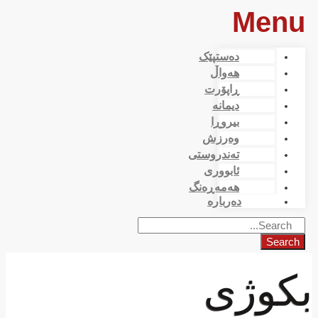
Menu
دەستپێک
هەواڵ
ڕاپۆرت
دیمانە
بیروڕا
وەرزش
تەندروستی
ئابووری
هەمەڕەنگ
دەربارە
Search
بكوژی