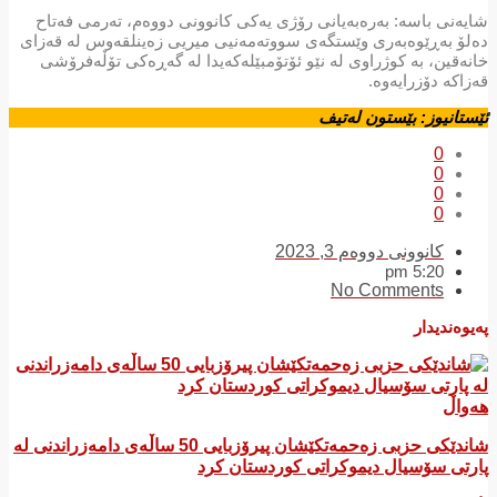
شایەنی باسە: بەرەبەیانی رۆژی یەكی كانوونی دووەم، تەرمی فەتاح
دەلۆ بەڕێوەبەری وێستگەی سووتەمەنیی میریی زەینلقەوس لە قەزای
خانەقین، بە كوژراوی لە نێو ئۆتۆمبێلەكەیدا لە گەڕەكی تۆڵەفرۆشی
قەزاكە دۆزرایەوە.
ئێستانیوز: بێستون لەتیف
0
0
0
0
کانوونی دووەم 3, 2023
5:20 pm
No Comments
پەیوەندیدار
هەواڵ
شاندێکی حزبی زەحمەتکێشان پیرۆزبایی 50 ساڵەی دامەزراندنی لە
پارتی سۆسیال دیموکراتی کوردستان کرد