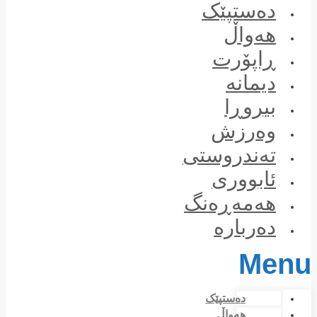
Skip
دەستپێک
to
content
هەواڵ
ڕاپۆرت
دیمانە
بیروڕا
وەرزش
تەندروستی
ئابووری
هەمەڕەنگ
دەربارە
Menu
دەستپێک
هەواڵ