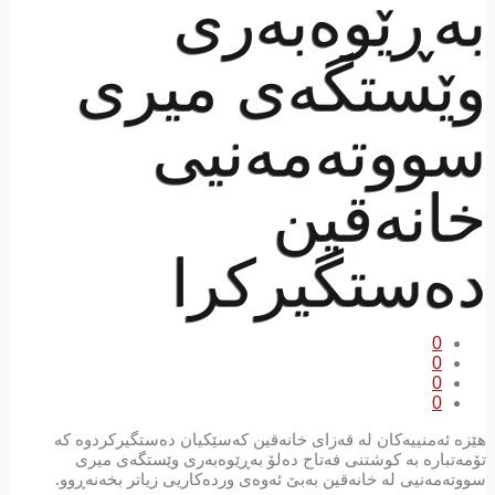
بەڕێوەبەری
وێستگەی میری
سووتەمەنیی
خانەقین
دەستگیركرا
0
0
0
0
هێزە ئەمنییەكان لە قەزای خانەقین كەسێكیان دەستگیركردوە كە
تۆمەتبارە بە كوشتنی فەتاح دەلۆ بەڕێوەبەری وێستگەی میری
سووتەمەنیی لە خانەقین بەبێ ئەوەی وردەكاریی زیاتر بخەنەڕوو.