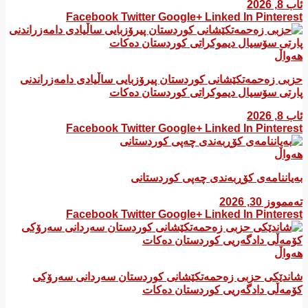
ئاب 8, 2026
Facebook
Twitter
Google+
Linked In
Pinterest
هەواڵ
​حزبی زەحمەتکێشانی کوردستان پیرۆزبایی ساڵیادی دامەزراندنی
پارتی سۆسیال دیموکراتی کوردستان دەکات
ئاب 8, 2026
Facebook
Twitter
Google+
Linked In
Pinterest
هەواڵ
بەیاننامەی کۆڕبەندی چەپی کوردستانی
تەممووز 30, 2026
Facebook
Twitter
Google+
Linked In
Pinterest
هەواڵ
شاندێکی حزبی زەحمەتکێشانی کوردستان سەردانی سەرۆکی
کۆمەڵی دادگەریی کوردستان دەکات