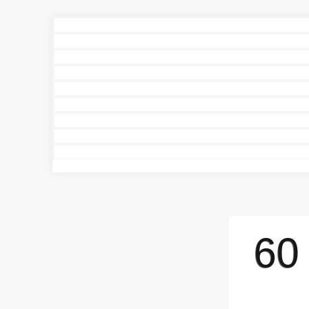
چی دەكەی بۆ ئەوەی لە دوای تەمەنی 60