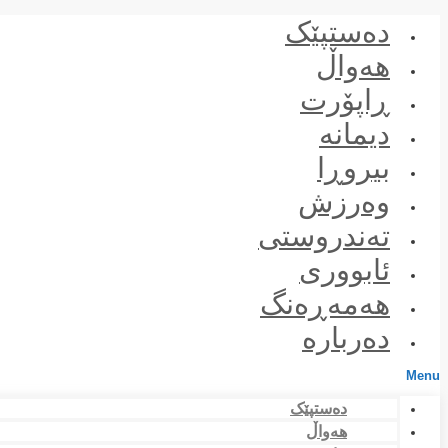
Skip
دەستپێک
to
content
هەواڵ
ڕاپۆرت
دیمانە
بیروڕا
وەرزش
تەندروستی
ئابووری
هەمەڕەنگ
دەربارە
Menu
دەستپێک
هەواڵ