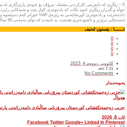
5 – رێگری لە دابەزینی كاركردنی مێشك: مرۆڤ بۆ ئەوەی پارێزگاری لە ب
جوڵە و گەڕان رێگری لەوە بكات كە یادەوەری لاواز بێت و شتەكانی رابرد
دادەبەزێت و یادەوەری كورتخایەنی 
تەمەنێكی درێژتر و ئاسودەتری هەبێت، بە تایبەت لە دوای تەمەنی 60 ساڵییەوە.
ئــــــــا : بێستون لەتیف
0
0
0
0
کانوونی دووەم 4, 2023
7:31 am
No Comments
پەیوەندیدار
هەواڵ
​حزبی زەحمەتکێشانی کوردستان پیرۆزبایی ساڵیادی دامەزراندنی پار
ئاب 8, 2026
Facebook
Twitter
Google+
Linked In
Pinterest