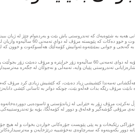
 و رێكخستنی ژیانی هەیە بە شێوەیەك كە تەندروستی باش بێت و بەردەوام چێژ لە ژیان بب
(Eatthis) بابەتێكی تەندروستی بڵاوكردۆتەوە و باس لە كۆمەڵێك هەڵسوكەوت و خوو دەك
بە گەنجی و جوانی بمێنێتەوە.ئەوانیش كۆمەڵێك هەڵسوكەوت و خوون كە لە
1 – تەمەڵی: زۆر دانیشتن و نەجوڵان لە هەموو تەمەنێكدا گرفتە و خراپە، بۆیە لە دوای تەمەنی 60 ساڵیەوە زۆر خراپترە و
رەزایانی تەندروستی پێیان وایە، تەمەڵی و نەجوڵان لە جگەرە مەترسیدا
هەڵكشانی تەمەندا كێشیشی زیاد دەبێت، كە كێشیش زیادی كرد مرۆڤ كەم
 و تەندروستی تێكدەچێت، بۆیە لە دوای تەمەنی 60 ساڵیەوە نابێت مرۆڤ رێگە بدات قەڵەو بێت، چونكە دواتر بە ئاسانی كێشی د
ڕۆڵ نەكرێت مرۆڤ زۆر بە خێرایی لە ژیاندۆستی و ئاسودەیی دووردەخاتەوە 
نەی مرۆڤی گۆشەگیر و قەلەق و دوور لە كۆمەڵگا، بۆیە بۆ تەندروستییەكی
ۆراكی رێكبخات و بە پێی پێویست جۆرەكانی خواردن بخوات و لە هیچ جۆر
كانە دوور بكەوینەوە كە سەرچاوەی نەخۆشییە درێژخایەن و مەترسیدارەكانن