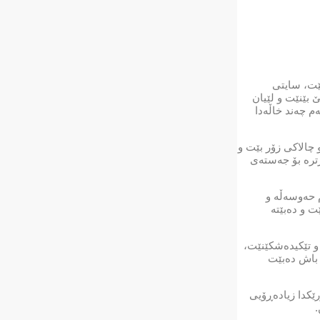
ینێت، سایتی
ات كە پێویستە مرۆڤ لە دوای تەمەنی 60 ساڵیەوە وازیان لێ بێنێت و لێیان
م چەند خاڵەدا
 مرۆڤ دەبێت زۆر بجوڵێت و چالاكی زۆر بێت و
رترە بۆ جەستەی
 حەوسەڵە و
انابەزێت و دەبێتە
و تێكیدەشكێنێت،
 باش دەبێت
ێكدا زیادەڕۆیی
.