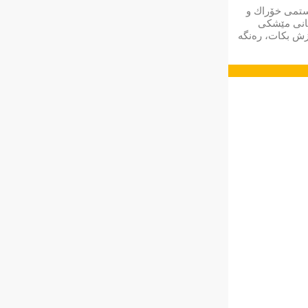
یستمی خۆراك و
كانی مێشكی
وام وەرزش بكات، رەنگە