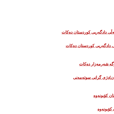
 دادگەریی کوردستان دەکات
ان)دژی گرانی سوتەمەنی
 كۆبونەوە