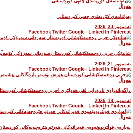
هەواڵ
بەیاننامەی کۆڕبەندی چەپی کوردستانی
تەممووز 30, 2026
Facebook
Twitter
Google+
Linked In
Pinterest
هەواڵ
شاندێکی حزبی زەحمەتکێشانی کوردستان سەردانی سەرۆکی کۆمەڵی
تەممووز 21, 2026
Facebook
Twitter
Google+
Linked In
Pinterest
هەواڵ
ڕاگەیاندراوی ناڕەزایی لقی هەولێری (حزبی زەحمەتکێشانی کوردست
تەممووز 18, 2026
Facebook
Twitter
Google+
Linked In
Pinterest
هەواڵ
لەبارەی قوڵتربوونەوەی قەیرانەكانی هەرێم هێزەچەپەكانی كوردستان