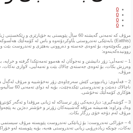
0
0
0
0
مرۆڤ كە تەمەنی گەیشتە 60 ساڵ پێویستی بە خۆپارێزی
دوور بكەوێتەوە، بۆ ئەوەی جەستە و دەروونی بەهێزی و تەندروست بێت و 
روونیدەكەینەوە:
وەرزش بكات، بۆ ئەوەی جەستەی چالاك بێت و تەمەڵیی، لاوازی نەكات، شا
مرۆڤ.
2 – قەڵەوی: زیادبوونی كێش سەرچاوەی زۆر نەخۆشییە و مرۆڤ لەگەڵ 
ناچالاك دەبێت
هۆكاری كۆمەڵێك نەخۆشی.
3 – گۆشەگیری: دیاردەیەكی زۆر ترسناكە لە ژیانی مرۆڤدا و ئەگەر كۆنت
وەك وتراوە: هەمیشە مرۆڤە گەشبینەكان زۆرتر و خۆشتر دەژین بە پێچەوا
مرۆڤ لەم دۆخە خۆی رزگار بكات.
4 – خۆراكی تەندروست: بۆ ژیانێكی تەندروست پێویستە مرۆڤ سیستمی خ
نەكات، چونكە زیادەڕۆیی زیانی تەندروستی هەیە، بۆیە پێویستە لەو خۆرا