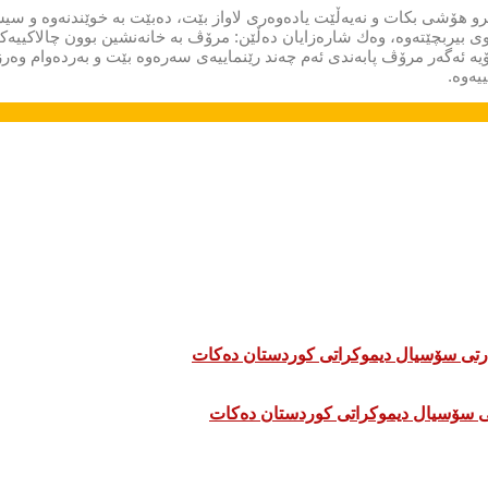
یرو هۆشی بكات و نەیەڵێت یادەوەری لاواز بێت، دەبێت بە خوێندنەوە و س
وی بیربچێتەوە، وەك شارەزایان دەڵێن: مرۆڤ بە خانەنشین بوون چالاكییە
بە رێژەی 40% خێراتر كەم دەبێتەوە.بۆیە ئەگەر مرۆڤ پابەندی ئەم چەند رێنماییەی سەرەوە بێت و بەردە
تی سۆسیال دیموکراتی کوردستان دەکات