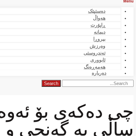
Menu
دەستپێک
هەواڵ
ڕاپۆرت
دیمانە
بیروڕا
وەرزش
تەندروستی
ئابووری
هەمەڕەنگ
دەربارە
Search
ساڵی بە گەنجی و ج