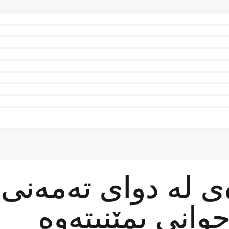
وانی بمێنیتەوە