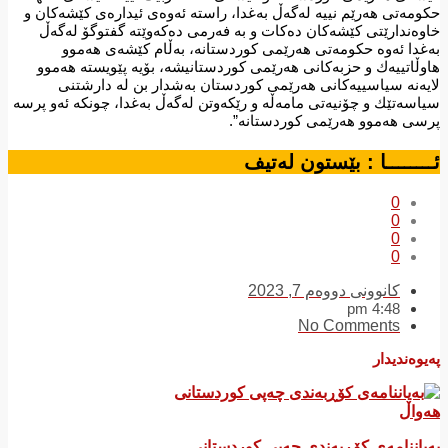
حكومەتی هەرێم نییە لەگەڵ بەغدا، راستە ئەوەی ئیدارەی كێشەكان و
خاوەندارێتی كێشەكان دەكات و بە فەرمی دەكەوێتە گفتوگۆ لەگەڵ
بەغدا ئەوە حكومەتی هەرێمی كوردستانە، بەڵام كێشەی هەموو
هاوڵاتییەك و حزبەكانی هەرێمی كوردستانیشە، بۆیە پێویستە هەموو
لایەنە سیاسییەكانی هەرێمی كوردستان بەشدار بن لە دارشتنی
سیاسەتێك و چۆنیەتی مامەڵە و رێكەوتن لەگەڵ بەغدا، چونكە ئەو پرسە
پرسی هەموو هەرێمی كوردستانە”.
ئــــــــا : بێستون لەتیف
0
0
0
0
کانوونی دووەم 7, 2023
4:48 pm
No Comments
پەیوەندیدار
هەواڵ
بەیاننامەی کۆڕبەندی چەپی کوردستانی