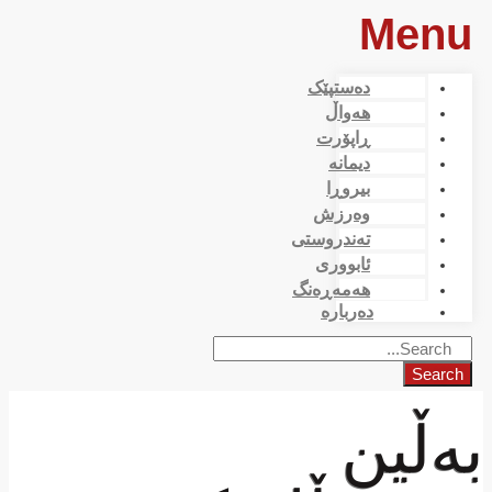
Menu
دەستپێک
هەواڵ
ڕاپۆرت
دیمانە
بیروڕا
وەرزش
تەندروستی
ئابووری
هەمەڕەنگ
دەربارە
Search
بەڵین