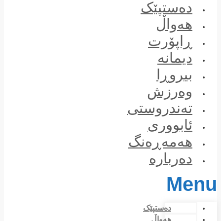
Skip
دەستپێک
to
content
هەواڵ
ڕاپۆرت
دیمانە
بیروڕا
وەرزش
تەندروستی
ئابووری
هەمەڕەنگ
دەربارە
Menu
دەستپێک
هەواڵ