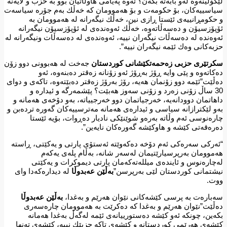
لێكۆڵینەوە لەو بابەتە بكەن؟ ئەوە پەیامی هاوڵاتیان بوو بە حزب و لایەنە
سیاسییەكان، بۆ حكومەت و بۆ هەموومان كە خەڵك بەم جۆرە سیاسەت
و حكومڕانییەی ئێستا ڕازی نین، خەڵك نیگەرانە لە هەموومان بە
ئۆپۆزسیۆن و دەسەڵاتەوە، خەڵك ئەوەندەی لە ئۆپۆزسیۆن نیگەرانە
ئەوەندە لە دەسەڵات نیگەران نییە، ئەوەندەی لە دەسەڵات ونیگەرانە لە
حزبەكانی وەك ئێمە نیگەران نییە”.
سكرتێری حزبی زەحمەتكێشانی كوردستان
جەخت لە هەبوونی دوو زۆن
دەكاتەوە و پێی وایە ڕۆژ بەڕۆژ ئەو زۆنانە زەقتر دەبنەوە، ئەو
دەڵێت”ئێمە دوو زۆنمان هەیە، رۆژ بەرۆژ زەقتر دەبێتەوە، تاكەی و دوای
30 ساڵ زۆنی زەرد و زۆنی سەوز هەبێت؟ پێشمەرگە و ئیدارە و
داهاتمان دوودانەیە، خەرجیاتمان دوو خەرجییاتە، بەو دۆخەی هەمانە و
بەو لێكترازانە سیاسی و ئیدارەی هەمانە مەترسییەكان گەورە تردەبن و
چارەنوسی ئەم وڵاتە بەرەو شوێنێكی نادیار دەڕوات، بۆیە ئێستا
دەرەقەتی كێشە و هاوكێشە گەورەكان نایەین”.
“ئەركی سەرەكی ئەم دۆخە دەكەوێتە ئەستۆی پارتی و یەكێتی، ڕاستە
هەموومان بەرپرسیارێتیمان لەسەر شانە، بەڵام پلەی یەكەم
لەچارەنوس و ئایندەی میللەتەكەمان پارتی دیموكرات و یەكێتی
نیشتمانی كوردستان لێی بەرپرسن”
بەڵێن عەبدوڵا
لە دیدارەكەدا وای
ووت.
سەبارەت بە پرسی كێشەكانی نێوان هەرێم و بەغدا،
بەڵێن عەبدوڵا
دەڵێت”نێوان هەرێم و بەغدا كە دەكرێت بە هەموومان چارەسەری
بكەین، چونكە ئەو كێشە دەستورییانەی ئێمە لەگەڵ بەغدا هەمانە
كێشەی هەرێمی كوردستانە و كێشەی تاكە حزبێك نییە، كێشەی تەنها