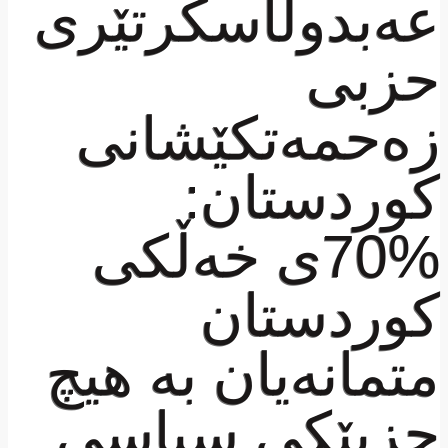
عەبدوڵاسكرتێری
حزبی
زەحمەتكێشانی
كوردستان:
%70ی خەڵكی
كوردستان
متمانەیان بە هیچ
حزبێكی سیاسی