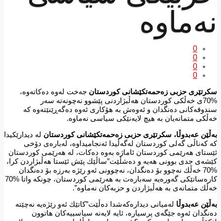
نەماوە
0
0
0
0
سكرتێری حزبی زەحمەتكێشانی كوردستان
جەخت لەوە دەكاتەوە،
%70ی خەڵكی كوردستان هەڵبژاردنی پێشوو نەچونەتە سەر
سندوقەكانی دەنگدان و ئەوەش بە هۆكاری ئەوە دەگەڕێنێتەوە كە
خەڵكی متمانەیان بە هیچ لایەنێكی سیاسی نەماوە.
بەڵێن عەبدوڵا، سكرتێری حزبی زەحمەتكێشانی كوردستان
لە دیدارێكیدا
كە كەناڵی گەلی كوردستان لەگەڵیدا ئەنجامیداوە، لەبارەی دۆخی
ئێستای هەرێمی كوردستان ئاماژە بەوە دەكات، لە هەرێمی كوردستان
كێشەی جدی بوونی هەیە و دەشڵێت”ساڵێك پێش ئێستا هەڵبژاردن كرا،
%70 خەڵك نەچوو بۆ دەنگدان، نەچوونی ئەو رێژە بەرزە بۆ دەنگدان
كارەساتێكی گەورەیە سەبارەت بە هەرێمی كوردستان، چونكە واتا %70
خەڵك متمانەی بە هەڵبژاردن و حزبەكان نەماوە”.
بەڵێن عەبدوڵا
لەمیانی دیدارەكەشدا دەڵێت”كاتێك ئەو رێژەیە نەچێتە
دەنگدان ئەوە جێگەی پرسیارە، ئایە لایەنە سیاسییەكان هاتوون