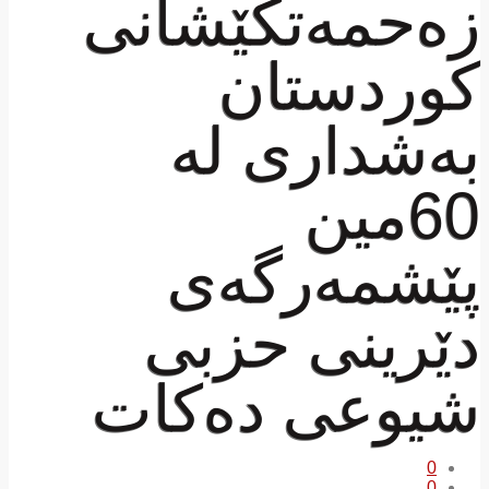
زەحمەتکێشانی
کوردستان
بەشداری لە
60مین
پێشمەرگەی
دێرینی حزبی
شیوعی دەکات
0
0