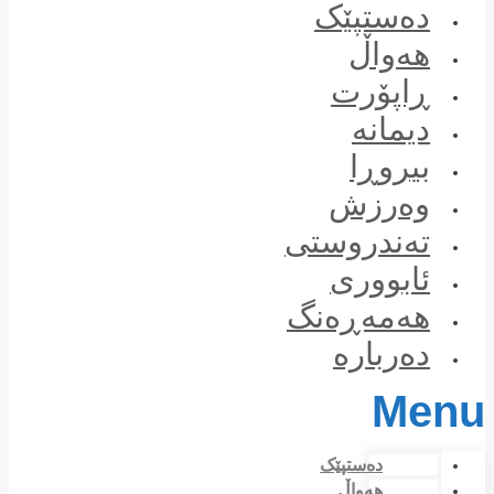
Skip
دەستپێک
to
content
هەواڵ
ڕاپۆرت
دیمانە
بیروڕا
وەرزش
تەندروستی
ئابووری
هەمەڕەنگ
دەربارە
Menu
دەستپێک
هەواڵ