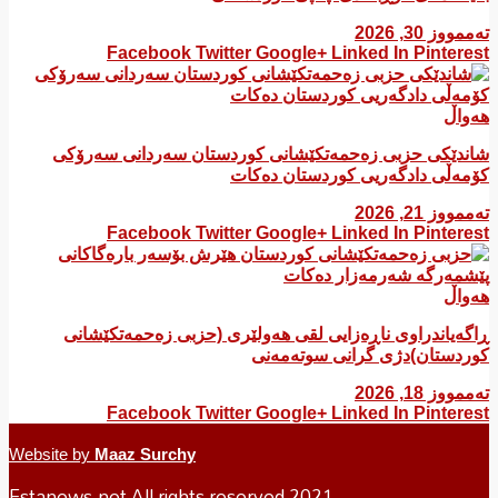
تەممووز 30, 2026
Facebook
Twitter
Google+
Linked In
Pinterest
هەواڵ
شاندێکی حزبی زەحمەتکێشانی کوردستان سەردانی سەرۆکی
کۆمەڵی دادگەریی کوردستان دەکات
تەممووز 21, 2026
Facebook
Twitter
Google+
Linked In
Pinterest
هەواڵ
ڕاگەیاندراوی ناڕەزایی لقی هەولێری (حزبی زەحمەتکێشانی
کوردستان)دژی گرانی سوتەمەنی
تەممووز 18, 2026
Facebook
Twitter
Google+
Linked In
Pinterest
Website by
Maaz Surchy
Estanews.net All rights reserved 2021