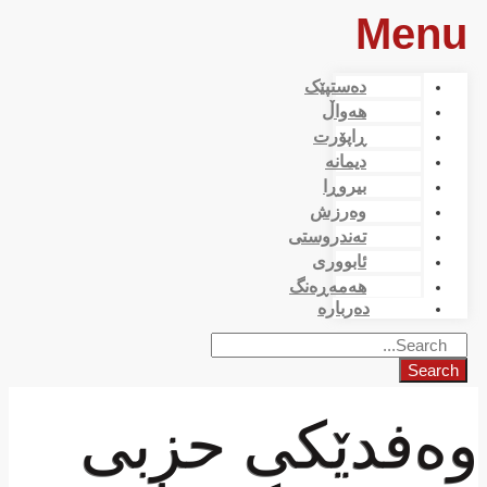
Menu
دەستپێک
هەواڵ
ڕاپۆرت
دیمانە
بیروڕا
وەرزش
تەندروستی
ئابووری
هەمەڕەنگ
دەربارە
Search
وەفدێکی حزبی