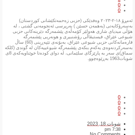
0
0
ئەمڕۆ ١٨-٢-٢٠٢٣ وەفدێکی (حزبی زەحمەتکێشانی کوردستان)
بەسەرۆکایەتی (بەهمەن حسێن ) بەرپرسی ئەنجومەنی گشتی ، لە
هۆڵی میدیای شاری هەولێر كۆمەڵەی پێشمەرگە دێرینەكانی حزبی
شیوعی عێراق، فیستيڤاڵی رۆشنبیری و هونەریی پێشمەرگە
قارەمانەكانی حزبی شیوعی عێراق، بەبۆنەی تێپەڕینی (60) ساڵ
بەسەركردنەوەی یەكەم بنكەی پێشمەرگە شیوعییەكان لە گوندی (كلكە
سماق)ی سەر بە پارێزگای سلێمانی، لە دوای كودەتا خوێناویەكەی 8ی
شوبات1963 بەڕێوەچوو.
0
0
0
0
شوبات 18, 2023
7:38 pm
No Comments