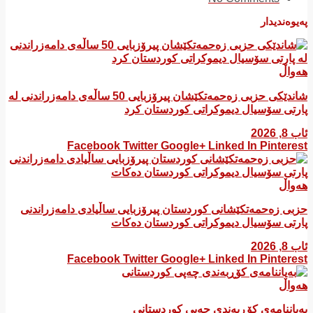
پەیوەندیدار
هەواڵ
شاندێکی حزبی زەحمەتکێشان پیرۆزبایی 50 ساڵەی دامەزراندنی لە
پارتی سۆسیال دیموکراتی کوردستان کرد
ئاب 8, 2026
Facebook
Twitter
Google+
Linked In
Pinterest
هەواڵ
​حزبی زەحمەتکێشانی کوردستان پیرۆزبایی ساڵیادی دامەزراندنی
پارتی سۆسیال دیموکراتی کوردستان دەکات
ئاب 8, 2026
Facebook
Twitter
Google+
Linked In
Pinterest
هەواڵ
بەیاننامەی کۆڕبەندی چەپی کوردستانی