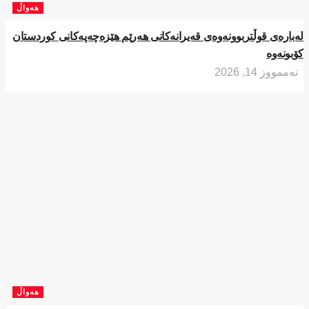
هەواڵ
لەبارەی قوڵتربوونەوەی قەیرانەكانی هەرێم هێزەچەپەكانی كوردستان
كۆبونەوە
تەممووز 14, 2026
هەواڵ