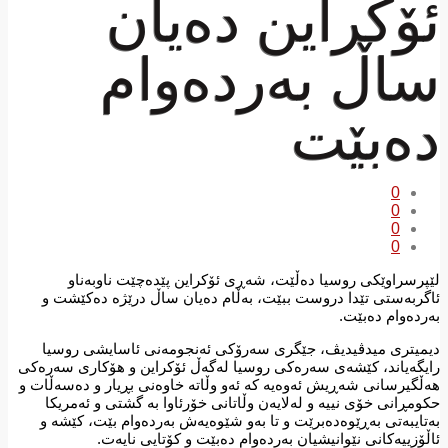
ئۆکراین دەیان
ساڵ بەردەوام
دەبێت
0
0
0
0
لێپرسراوێکی روسیا دەڵێت، شەڕی ئۆکراین پێدەچێت ناوبەناو
ئاگربەستی تێدا دروست ببێت، بەڵام دەیان ساڵ درێژە دەکێشت و
بەردەوام دەبێت.
دیمیتری میدڤیدیڤ، جێگری سەرۆکی ئەنجومەنی ئاسایشی روسیا
رایگەیاند، کێشەی سەرەکی روسیا لەگەڵ ئۆکراین و ھۆکاری سەرەکی
ھەڵگیرسانی شەڕیش ئەوەیە کە ئەو وڵاتە خاوەنی بڕیار و دەسەڵات و
حکومڕانی خۆی نییە و لەلایەن وڵاتانی خۆرئاوا بە گشتی و ئەمریکا
بەتایبەتی بەڕێوەدەبرێت و تا بەو شێوەیەش بەردەوام بێت، کێشە و
ئاڵۆزییەکانی نێوانیشیان بەردەوام دەبێت و کۆتایی نایەت.