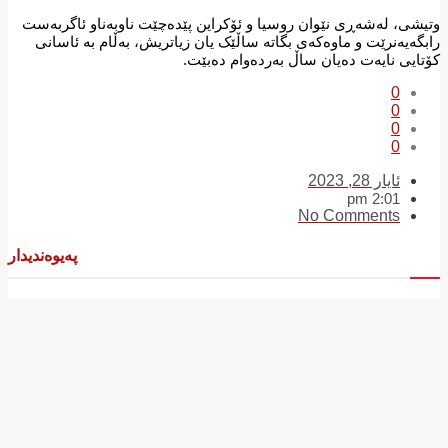
وتیشی، لەشەڕی نێوان روسیا و ئۆکراین پێدەچێت ناوبەناو ئاگربەست
رابگەیەنرێت و ماوەکەی بگاتە ساڵێک یان زیاتریش، بەڵام بە ئاسانی
کۆتایی نایەت دەیان ساڵ بەردەوام دەبێت.
0
0
0
0
ئایار 28, 2023
2:01 pm
No Comments
پەیوەندیدار