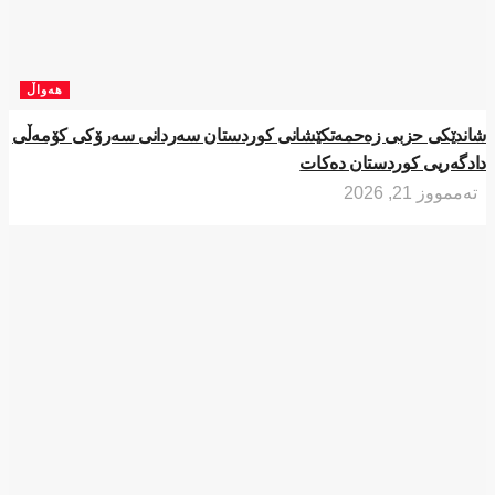
هەواڵ
شاندێکی حزبی زەحمەتکێشانی کوردستان سەردانی سەرۆکی کۆمەڵی
دادگەریی کوردستان دەکات
تەممووز 21, 2026