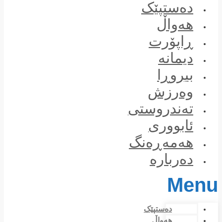
Skip
دەستپێک
to
content
هەواڵ
ڕاپۆرت
دیمانە
بیروڕا
وەرزش
تەندروستی
ئابووری
هەمەڕەنگ
دەربارە
Menu
دەستپێک
هەواڵ