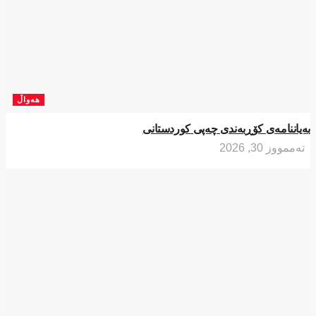
هەواڵ
بەیاننامەی کۆڕبەندی چەپی کوردستانی
تەممووز 30, 2026