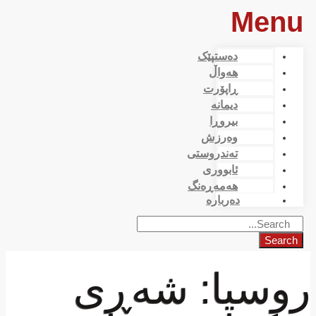
Menu
دەستپێک
هەواڵ
ڕاپۆرت
دیمانە
بیروڕا
وەرزش
تەندروستی
ئابووری
هەمەڕەنگ
دەربارە
Search
روسیا: شەڕی