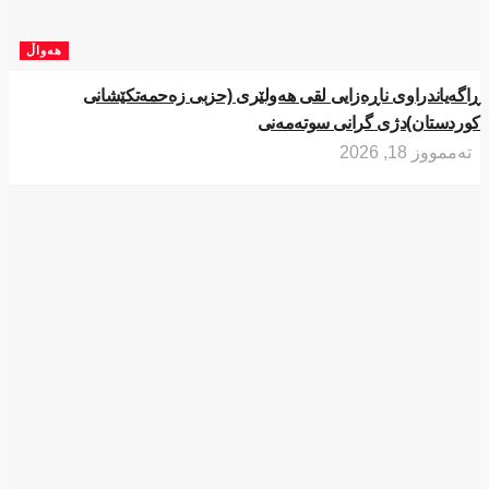
هەواڵ
ڕاگەیاندراوی ناڕەزایی لقی هەولێری (حزبی زەحمەتکێشانی
کوردستان)دژی گرانی سوتەمەنی
تەممووز 18, 2026