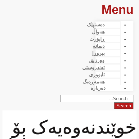
Menu
دەستپێک
هەواڵ
ڕاپۆرت
دیمانە
بیروڕا
وەرزش
تەندروستی
ئابووری
هەمەڕەنگ
دەربارە
Search
خوێندنەوەیەک بۆ