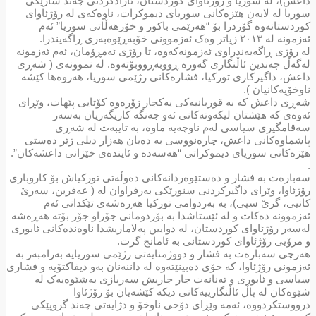
داعش)، لە سوریا و رۆژئاوای کوردستان، ئازادکردنی چەند شارێکی
سوریا لە لایەن هێزەکانی سوریای دیموکرات، ناوەکەی لە رۆژئاوای
کوردستانەوە گۆردرا بۆ “هەرێمی باکور و خۆرهەڵاتی سوریا” ئەم
ئەزمونە لە ٢٠١٣ زیاتر وەک ئەزموونی خۆبەڕێوەبەری ڕاگەیندرا.
لە رۆژی ڕاگەیەندراوی ئەزمونەکەوە، تا رۆژی ئەمڕۆمان، ئەم ئەزمونە
لەگەڵ چەندین ئاڵنگاری گەورە ڕووبەڕووبۆتەوە. لە نموونەی ( شەڕی
داعش، داگیرکاری تورکیا، فشارەکانی رژێمی سوریا، هەروەها کێشە
ناوخۆیەکانیان ).
شەڕی داعش کە بە قوربانیەکی یەکجار زۆرەوە کۆتایی پێهات، وێڕای
ئەوەی کە هێشتان لیکەوتەکانی ئەو جەنگە کاریگەریان بەسەر
سەقامگیری سیاسی لەم ناوچەیە ماوە، بە تایبەت لە شەڕی
پاشماوەکانی داعش، چارەنووسی بە دەیان هەزار دیلی ژێر دەستی
هێزەکانی سوریای دیموکراتی “هەسەدە و ئایندەی خێزانی داعشەکان”.
.
سەبارەت بە فشار و دەستێوەردانەکانی دەوڵەتی تورکیاش بۆ کاروباری
رۆژئاوا، وێرای داگیرکردنی سنورێکی بەرفراوان لە ( عەفرین، سەرێ
کانیی، گرێ سپی)، بە بەردوامی تورکیا هەڕەشەی تێکدانی ئەم
ئەزموونە دەکات و لە ئێستاشدا بە بۆردومانی جۆراو جۆر بۆتە هەڕەشە
لەسەر رۆژئاوای کوردستان، لە دوایین پەلاماریشدا ناوەندەکانی ئابوری
و مرۆیی رۆژئاوای کوردستانی بە ئامانج گرت.
هەرچی سەبارەت بە فشار و دووژمنایەتی رژێمی سوریایە بەرامبەر بە
ئەزمونی رۆژئاوا، کە خۆی دەبینێتەوە لە داننەنان بەو دیفاکتۆیە و فشاری
سیاسی و ئابوری و تەنانەت جار جاریش سەربازی بەشێوەیەک لە
شێوەکان لە پاڵ ئاڵنگارییەکانی دیکە کێشەیان بۆ رۆژئاوا
درووستکردووە، ئەمە وێڕای دۆخی ناوخۆ و دژایەتی چەند گروپێکی