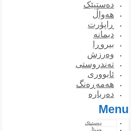
Skip
دەستپێک
to
content
هەواڵ
ڕاپۆرت
دیمانە
بیروڕا
وەرزش
تەندروستی
ئابووری
هەمەڕەنگ
دەربارە
Menu
دەستپێک
هەواڵ