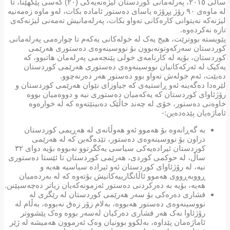
ساڵی ٢٠١٥، پەرلەمانی کوردستان لیژەنەیەکی (٢٠) کەسی پێکهێنا، تا
لە ماوەی ٩٠ رۆژ پڕۆژە یاسای دەستور ئامادە بکات، لەو ماوە زەمەنیە
لیژنەکە نەیتوانی کارەکانی تەواو بکات، پەرلەمانیش تەمەنی لیژنەکەی
تازە نەکردەوە.
پێویستە بووترێت، هیج یەک لە خولەکانی یەکەم تا چوارەمی پەرلەمانی
کوردستان سەرکەوتونەبوون بۆ نووسینەوەی دەستوری هەرێمی
کوردستان، بۆیە لە کارنامەی خولی پێنجەمی پەرلەمان هاتبوو، کە
یەکیک لە ئەرکەکانیان نووسینەوەی دەستوری هەرێمی کوردستان
دەبێت، ئەم خولەش تەواو بوو دەستور هەر دەرنەچوو.
لێرەدا دەگەینە ئەو ڕاستیەی کە جیاوزای نێوان هەرێمی کوردستان و
رۆژئاوای کوردستان کە یەکەمیان دەستوری نیە و دووەمیان بووە
خاوەنی دەستور، خۆی لە چەند خاڵێک دەبینێتەوە کە لە خوارەوە
ئاماژەیان پێدەدەین:-
بە گەڕانەوە بۆ هەموو ئەو هەوڵانەی لە هەڕیمی کوردستان
دراون بۆ نووسینەوەی دەستور، تێدەگەین کە لە هەرێمی
کوردستان ئیرادەیەکی سیاسی یەکگرتوو نەبووە بۆیە دوای ٣٢
ساڵ، لە حوکمی کوردی، هەرێمی کوردستان تا ئێستا دەستوری
نیە، لە رۆژئاوای کوردستان ئەو ئیرادە سیاسیە هەیە و
ڕووبەڕووی هەموو ئاڵانگارییەکانیش بۆتەوە کە لە بەردەمیان
هەیە، بۆیە بە دەرکردنی دەستور ئەزمونەکەیان زیاتر دەچەسپێنن.
فشاری دەرەکی بۆ سەر هەرێمی کوردستان لە رێگری لە
نووسینەوەی دەستور هەبووە، بەلام زۆر زەق نەبووە، بەڵام لە
رۆژئاوا نەک هەر فشاری دەرکیان لەسەر بووە وەک پێشووتر
ئاماژەمان پێداوە، بەلکوو بوونیان وەک ئەزموون هەمیشە لە ژێر