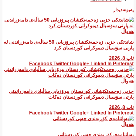
پەیوەندیدار
هەواڵ
شاندێکی حزبی زەحمەتکێشان پیرۆزبایی 50 ساڵەی دامەزراندنی لە
پارتی سۆسیال دیموکراتی کوردستان کرد
ئاب 8, 2026
Facebook
Twitter
Google+
Linked In
Pinterest
هەواڵ
​حزبی زەحمەتکێشانی کوردستان پیرۆزبایی ساڵیادی دامەزراندنی
پارتی سۆسیال دیموکراتی کوردستان دەکات
ئاب 8, 2026
Facebook
Twitter
Google+
Linked In
Pinterest
هەواڵ
بەیاننامەی کۆڕبەندی چەپی کوردستانی