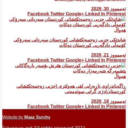
تەممووز 30, 2026
Facebook
Twitter
Google+
Linked In
Pinterest
هەواڵ
شاندێکی حزبی زەحمەتکێشانی کوردستان سەردانی سەرۆکی
کۆمەڵی دادگەریی کوردستان دەکات
تەممووز 21, 2026
Facebook
Twitter
Google+
Linked In
Pinterest
هەواڵ
ڕاگەیاندراوی ناڕەزایی لقی هەولێری (حزبی زەحمەتکێشانی
کوردستان)دژی گرانی سوتەمەنی
تەممووز 18, 2026
Facebook
Twitter
Google+
Linked In
Pinterest
Website by
Maaz Surchy
Estanews.net All rights reserved 2021