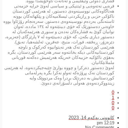
فشاری دەولی وئیقلیمی و تەنانەت ناوخۆیشدا بووە.
فرەیی نەتەوەیی و ئیتنیکی و سیاسی لەوێ خرایە خزمەتی
هەناگاوەکانی نووسینەوەی دەستور، لە هەرێمی کوردستان
ناکۆکی حزبی و ڕازیکردنی ئیسلامیەکان و پێکهاتەکان بوونە
ئاستەنگی بەردەم نووسینەوەی دەستور. سەرەنجام رۆژئاوا بووە
خاوەنی دەستورێک کە خۆی دبینێتەوە لە ١٣٤ ماددە، ئەوان
توانیان گوێ بە فشارەکان نەدەن و سنوری هەرێمەکەیان لە
دەستور دیاری بکەن، کە خۆی دەبینێەوە لە ٧ پارێزگای (جەزیرە،
دێرەزۆر، ڕەققە، فورات، منبج، عەفرین، ئەلشەهبا، تەبق).
هەرێمی کوردستان نەک هەر نەیتوانیوە کەرکوک و ناوچە
کوردستانیەکانی دیکە بخانتەوە سەر هەرێمی کوردستان، بگرە
بەهۆی ناکۆکیە حزبیەکان خەریکە هەرێمیش دەکەنە قوربانی
ململانێکانیان.
لەوێ دەستور دەرکرا و چووە بوارێ جێبەجیکردنەوە، لە هەرێمی
کوردستان نەک پڕۆژەکە تەواو نەکرا بگرە پەرلەمانی
کوردستانیش بە دەردێک بردرا وەک مردووێک وایە
زیندووکردنەوەی هەوڵی دڵسۆزانەی دەوێ.
0
1
0
0
کانوونی یەکەم 14, 2023
12:19 pm
No Comments