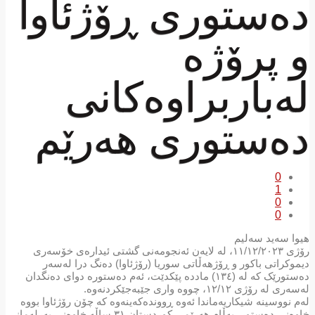
دەستوری ڕۆژئاوا
و پرۆژە
لەباربراوەکانی
دەستوری هەرێم
0
1
0
0
هیوا سەید سەلیم
رۆژی ١١/١٢/٢٠٢٣، لە لایەن ئەنجومەنی گشتی ئیدارەی خۆسەری
دیموکراتی باکور و ڕۆژهەڵاتی سوریا (رۆژئاوا) دەنگ درا لەسەر
دەستورێک کە لە (١٣٤) ماددە پێکدێت، ئەم دەستورە دوای دەنگدان
لەسەری لە رۆژی ١٢/١٢، چووە واری جێبەجێکردنەوە.
لەم نووسینە شیکاریەماندا ئەوە ڕووندەکەینەوە کە چۆن رۆژئاوا بووە
خاوەنی دەستور، بەڵام هەرێمی کوردستان ٣١ ساڵە خاوەنی پەرلەمانی