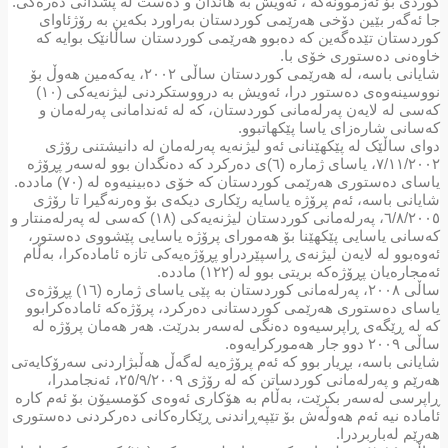
کوردی بۆ ئەزموونەکە ، ئەویش بە هاندان و دەست لە پشدانی دەرەکی.
جا ئەگەر بێین دۆخی هەرێمی کوردستان بەراورد بکەین بە رۆژئاوای
کوردستان تێدەگەین کە دەبوو هەرێمی کوردستان ساڵانێک بوایە کە
خاوەنی دەستوری خۆی با.
شایانی باسە، لە هەرێمی کوردستان ساڵی ٢٠٠٢، یەکەمین هەوڵ بۆ
نووسینەوەی دەستور درا، ئەویش بە درووستکردنی لیژنەیەکی (١٠)
کەسی لە لایەن پەرلەمانی کوردستان، کە لە ئەندامانی پەرلەمان و
کەسانی شارەزای یاسا پێكهاتبوو.
دوای ساڵێک لە پێکهێنانی ئەو لیژنەیە پەرلەمان لە دانیشتنی رۆژی
٧/١١/٢٠٠٢، یاسای ژمارە (٦)ی دەرکرد کە دەنگدان بوو لەسەر پڕۆژە
یاسای دەستوری هەرێمی کوردستان کە خۆی دەبینیەوە لە (٧٠) ماددە.
شایانی باسە، ئەم پرۆژە یاسایە رێکاری دیکەی بۆ وەرنەگیرا تا رۆژی
٦/٨/٢٠٠٥، پەرلەمانی کوردستان لیژنەیەکی (١٨) کەسی لە پەرلەمنتار و
کەسانی یاسایی پێکهێنا بۆ هەمورای پرۆژە یاسایی پێشووی دەستور،
ئەوەبوو لە لایەن لیژنەی ڕاسپێردراو پڕۆژەیەکی تازە ئامادەکرا، بەڵام
ئەمجارەیان پڕۆژەکە بریتی بوو لە (١٢٢) ماددە.
ساڵی ٢٠٠٨، پەرلەمانی کوردستان بە پێی یاسای ژمارە (١٦) پڕۆژەی
یاسای دەستوری هەرێمی کوردستانی دەرکرد، پرۆژەکە ئامادەکرابوو
کە لە ڕێگەی ڕاپرسیەوە دەنگی لەسەر بدرێت. هەر هەمان پرۆژە لە
ساڵی ٢٠٠٩ دوو جار هەمورکرایەوە.
شایانی باسە، بڕیار بوو کە ئەم پرۆژەیە لەگەڵ هەڵبژاردنی سەرۆکایەتی
هەرێم و پەرلەمانی کوردساتن کە لە رۆژی ٢٥/٩/٢٠٠٩، ئەنجامدرا،
ڕاپرسی لەسەر بکرێت، بەڵام بە هۆکاری ئەوەی کۆمسیۆن بۆ ئەم کارە
ئامادە نیە ئەم هەوڵەش بۆ تێپەڕاندنی ڕێکارەکانی دەرکردنی دەستوری
هەرێم لەباربردرا.