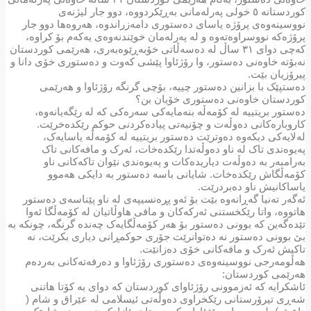
کوردستانە ٥ خولی پەرلەمانی بەڕێکردووە، دوو جار لیژنەی
نووسینەوەی پرۆژە یاسای دەستوری دامەزراندوە، هەروەها دوو جار
پرۆژەکە نووسراوەتەوە و لە پەرلەمان خوێندنەوەی یەکەم بۆ کراوە،
کەچی دوای ٣١ ساڵ لە دەسەڵاتی خۆبەڕێوەبەری، هەرێمی کوردستان
نەبۆتە خاوەنی دەستور، وا رۆژئاوا پێشی کەوت و دەستوری خۆی دانا و
پیرۆزیان بێت.
دەستپێک با بزانین دەستور چییە، بۆچی گرنگە رۆژئاوا و هەرێمی
کوردستان خاوەنی دەستوری خۆیان بن؟
دەستور بریتییە لە کۆمەڵە بنەمایەکی سەرەکی کە لە رێگەیانەوە،
کاروبارەکانی دەوڵەت و چۆنیەتی پیادەکردنی حوکم رێکدەخرێت.
لەلایەکی دیکەوە دەوترێت دەستور بریتییە لە کۆمەڵە یاسایەک،
پەیوەندی تاک لە ناو دەوڵەتدا رێکدەخات، ئەرک و مافەکانی تاک
بەرامبەر بە دەوڵەت دیاریدەکات و پەیوەندی نێوان تاکەکانی ناو
کۆمەڵگاش رێکدەخات. شایانی باسە دەستور بە دایکی هەموو
یاساکانیش ناو دەبردرێت.
ئەگەر تەنیا گەڕانەوە بێت بۆ ئەو پڕەنسیپەی لە ناو پێناسەی دەستور
هاتووە، واتا رێکخستنی ئەرکەکان و مافی هاوڵاتیان لە کۆمەڵگا ئەوا
تێدەگەین کە بوونی دەستور بۆ هەر کۆمەڵگایەک چەندە گرنگە، چونکە بە
بێ بوونی دەستور نە دەتوانرێت جۆری حوکمڕانی دیاری بکرێت، نە
تاکیش ئەرک و مافەکانی خۆی دەزانێت.
هەڵومەرجی نووسینەوەی دەستوری رۆژئاوا و دەرفەتەکانی بەردەم
هەرێمی کوردستان:
ئاشکرایە کە ئەزموونی رۆژئاوای کوردستان کە دوای بە کۆتا هاتنی
شەڕی تیرۆرستانی رێکخراوی دەوڵەتی ئیسلامی لە عێراق و شام (