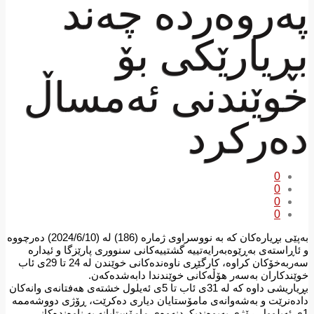
په‌روه‌رده‌ چه‌ند
بڕیارێكی بۆ
خوێندنی ئه‌مساڵ
ده‌ركرد
0
0
0
0
بەپێی بڕیارەكان كە بە نووسراوی ژمارە (186) لە (2024/6/10) دەرچووە
و ئاڕاستەی بەڕێوەبەرایەتییە گشتییەكانی سنووری پارێزگا و ئیدارە
سەربەخۆكان كراوە، كارگێڕی ناوەندەكانی خوێندن لە 24 تا 29ی ئاب
خوێندكاران بەسەر هۆڵەكانی خوێندندا دابەشدەكەن.
بڕیاریشی داوە کە لە 31ی ئاب تا 5ی ئەیلول خشتەی هەفتانەی وانەكان
دادەنرێت و بەشەوانەی مامۆستایان دیاری دەکرێت، ڕۆژی دووشەممە
1ی ئەیلوول ڕۆژی پەیوەندیكردنەوەی مامۆستایانە بە ناوەندەكانی