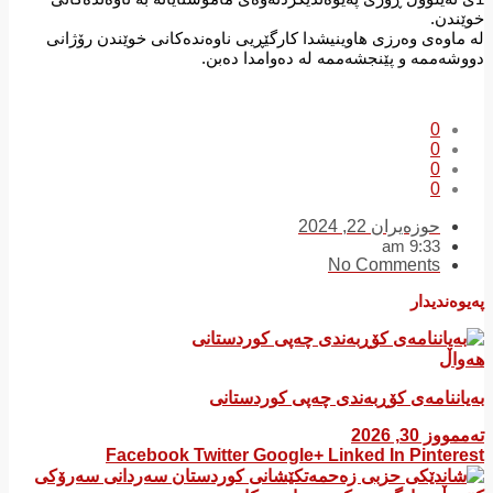
خوێندن.
لە ماوەی وەرزی هاوینیشدا كارگێڕیی ناوەندەكانی خوێندن رۆژانی
دووشەممە و پێنجشەممە لە دەوامدا دەبن.
0
0
0
0
حوزه‌یران 22, 2024
9:33 am
No Comments
پەیوەندیدار
هەواڵ
بەیاننامەی کۆڕبەندی چەپی کوردستانی
تەممووز 30, 2026
Facebook
Twitter
Google+
Linked In
Pinterest