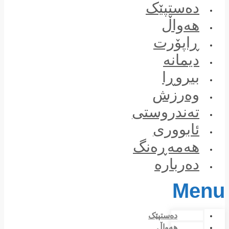
Skip
دەستپێک
to
content
هەواڵ
ڕاپۆرت
دیمانە
بیروڕا
وەرزش
تەندروستی
ئابووری
هەمەڕەنگ
دەربارە
Menu
دەستپێک
هەواڵ