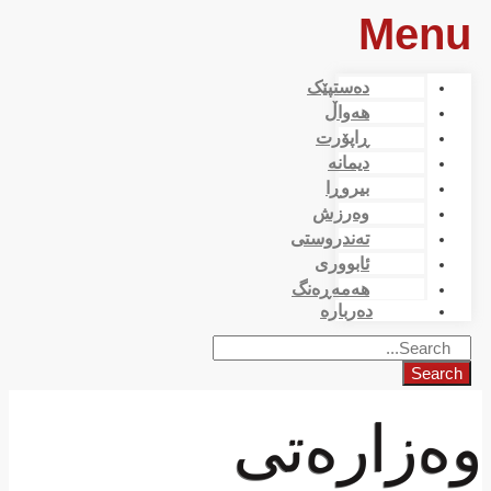
Menu
دەستپێک
هەواڵ
ڕاپۆرت
دیمانە
بیروڕا
وەرزش
تەندروستی
ئابووری
هەمەڕەنگ
دەربارە
Search
وه‌زاره‌تی