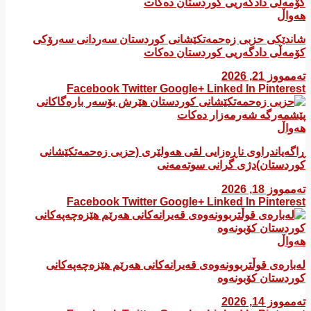
هەواڵ
شاندێکی حزبی زەحمەتکێشانی کوردستان سەردانی سەرۆکی
کۆمەڵی دادگەریی کوردستان دەکات
تەممووز 21, 2026
Facebook
Twitter
Google+
Linked In
Pinterest
هەواڵ
ڕاگەیاندراوی ناڕەزایی لقی هەولێری (حزبی زەحمەتکێشانی
کوردستان)دژی گرانی سوتەمەنی
تەممووز 18, 2026
Facebook
Twitter
Google+
Linked In
Pinterest
هەواڵ
لەبارەی قوڵتربوونەوەی قەیرانەكانی هەرێم هێزەچەپەكانی
كوردستان كۆبونەوە
تەممووز 14, 2026