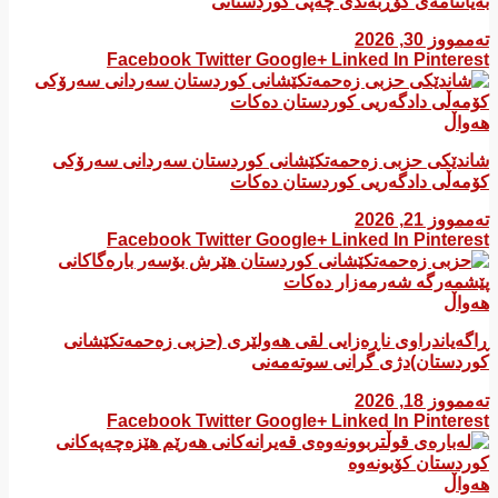
بەیاننامەی کۆڕبەندی چەپی کوردستانی
تەممووز 30, 2026
Facebook
Twitter
Google+
Linked In
Pinterest
هەواڵ
شاندێکی حزبی زەحمەتکێشانی کوردستان سەردانی سەرۆکی
کۆمەڵی دادگەریی کوردستان دەکات
تەممووز 21, 2026
Facebook
Twitter
Google+
Linked In
Pinterest
هەواڵ
ڕاگەیاندراوی ناڕەزایی لقی هەولێری (حزبی زەحمەتکێشانی
کوردستان)دژی گرانی سوتەمەنی
تەممووز 18, 2026
Facebook
Twitter
Google+
Linked In
Pinterest
هەواڵ