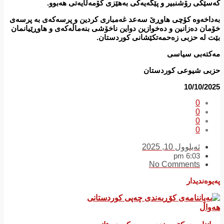
كەسێكی رۆشنبیر و پێگەیەكی بەهێزی كۆمەڵایەتی هەبوو.
بەداخەوە كۆچی هاوڕێ‌ سەعد غەمباری كردین و پرسەكەی بە پرسەی
خۆمان دەزانین و دەخوازین دواین ناخۆشی بنەماڵەكەی و هاوڕێیانمان
بێت لە حزبی زەحمەتكێشانی كوردستان.
مەكتەبی سیاسی
حزبی شیوعی كوردستان
10/10/2025
0
0
0
0
ئەیلوول 10, 2025
6:03 pm
No Comments
پەیوەندیدار
هەواڵ