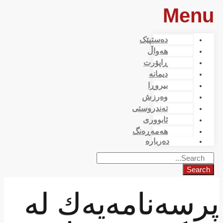
Menu
دەستپێک
هەواڵ
ڕاپۆرت
دیمانە
بیروڕا
وەرزش
تەندروستی
ئابووری
هەمەڕەنگ
دەربارە
Search
پرسەنامەیەك لە