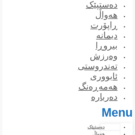
Skip
دەستپێک
to
content
هەواڵ
ڕاپۆرت
دیمانە
بیروڕا
وەرزش
تەندروستی
ئابووری
هەمەڕەنگ
دەربارە
Menu
دەستپێک
هەواڵ