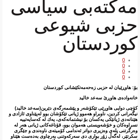
مەكتەبی سیاسی
حزبی شیوعی
كوردستان
0
0
0
0
بۆ: هاوڕێیان لە حزبی زەحەمەتكێشانی كوردستان
خانەوادەی هاوڕێ‌ سەعد خالید
كۆچی دوایی هاوڕێی تێكۆشەر و پێشمەرگەی دێرین(سەعد خالید)
نیگەرانی كردین، ناوبراو هەموو ژیانی تێكۆشان بوو لەپێناوی ئازادی و
هێنانەدی ژیانێكی یەكسان بۆ نیشتمانەكەی، یەك لە كەسایەتییە
نسراوەكان و خۆشەویستی هەموان بوو، قۆناغەكانی ژیانی هەر لە
وەرگرتنی پلەی وەزیری دواتر ئەندامی كۆمیتەی ناوەندی و جێگری
سكرتێر، لەگەڵ زۆر بواری دی سەركەوتنی بەرچاوی بەدەست هێناو