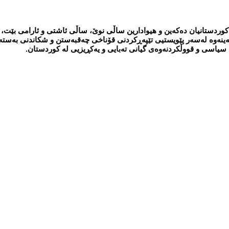
رمترین پیرۆزبایی ئاراستەی کوردستانیان دەكەین و هیوادارین ساڵی نوێ، ساڵی ئاشتی و ئارامی ب
نەوە لەسەر پێویستیی تێپەڕکردنی قۆناخی چەقبەستن و شکاندنی بەستەل
یاسی و قووڵکردنەوەی گیانی تەبایی و یەکڕیزیی لە کوردستان.