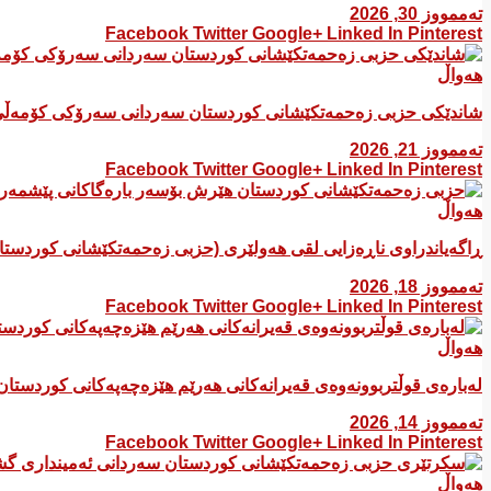
تەممووز 30, 2026
Facebook
Twitter
Google+
Linked In
Pinterest
هەواڵ
شاندێکی حزبی زەحمەتکێشانی کوردستان سەردانی سەرۆکی کۆمەڵی
تەممووز 21, 2026
Facebook
Twitter
Google+
Linked In
Pinterest
هەواڵ
ڕاگەیاندراوی ناڕەزایی لقی هەولێری (حزبی زەحمەتکێشانی کوردست
تەممووز 18, 2026
Facebook
Twitter
Google+
Linked In
Pinterest
هەواڵ
لەبارەی قوڵتربوونەوەی قەیرانەكانی هەرێم هێزەچەپەكانی كوردستان
تەممووز 14, 2026
Facebook
Twitter
Google+
Linked In
Pinterest
هەواڵ