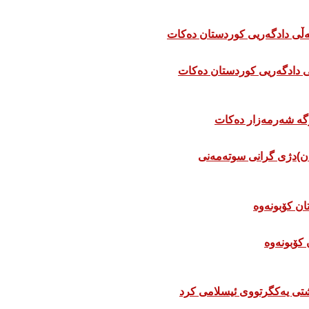
 دادگەریی کوردستان دەکات
ان)دژی گرانی سوتەمەنی
 كۆبونەوە