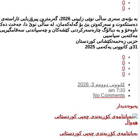
0
0
بە بۆنەی سەری ساڵی نوێی زایینی 2026، گە
دەستکەوت و سەرکەوتن بێ بۆ گەلەکەمان، لە ساڵی نوێ دا، جەخت دەکەی
ناوەخۆ و بە دیالۆگ چارەسەرکردنی کێشەکان و چەسپاندنی سەقامگیریی س
مەکتەبی سیاسیی
حزبی زەحمەتکێشانی کوردستان
31ی کانوونی یەکەمی 2025
0
0
0
0
کانوونی دووەم 3, 2026
7:33 am
No Comments
پەیوەندیدار
هەواڵ
بەیاننامەی کۆڕبەندی چەپی کوردستانی