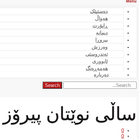
Menu
دەستپێک
هەواڵ
ڕاپۆرت
دیمانە
بیروڕا
وەرزش
تەندروستی
ئابووری
هەمەڕەنگ
دەربارە
Search
ساڵی نوێتان پیرۆز 
0
0