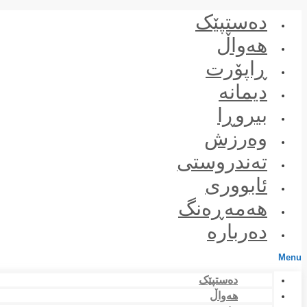
Skip
دەستپێک
to
content
هەواڵ
ڕاپۆرت
دیمانە
بیروڕا
وەرزش
تەندروستی
ئابووری
هەمەڕەنگ
دەربارە
Menu
دەستپێک
هەواڵ