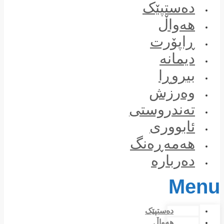
Skip
دەستپێک
to
content
هەواڵ
ڕاپۆرت
دیمانە
بیروڕا
وەرزش
تەندروستی
ئابووری
هەمەڕەنگ
دەربارە
Menu
دەستپێک
هەواڵ