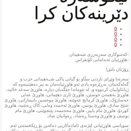
دێرینەکان کرا
0
0
0
0
-کەسوکاری سەربەرزی شەهیدان
-هاوڕێیان ئەندامانی کۆنفراس
ڕۆژتان باش!
سەرەتا وێڕای ناردنی سڵاو بۆ گیانی پاکی شــەهیدانی حزب و
گەلەکەمان، بەڕێزەوە یادی ئەو هاوڕێیانەمان بە بیر دەهێنینەوە کە
ژیانئاواییان کردووە و، لە نێوماندا جێگەیان دیارە، هاوڕێ سەعد خالید،
هاوڕێ بەهمەن حوسێن، هاوڕێ ئاری دهێماتی، هاوڕێ عەلی
حەسارۆک، هاوڕێ کرمانج عەوێنە، هاوڕێ موحسین بانیمارانی، هاوڕێ
شێخ سادق، هاوڕێ یونس، هاوڕێ ئەحمەد وەلی، کاک ڕەشید، هاوڕێ
کوردۆ، هاوڕێ مام باییز، هاوڕێ محەممەد پێنجوێنی، هاوڕێ مام
یوسف و هاوڕێ وەستا ڕەشاد، ڕەوانیان شاد.
سوپاسی هاوڕێیانی لێژنەی ئامادەکاریی دەکەین بۆ ڕێکخستنی ئەم
کۆنفرانسە، بۆ هاوڕێیان؛ پێشمەرگە دێرینەکان، ڕێکخستنە دێرینەکان و