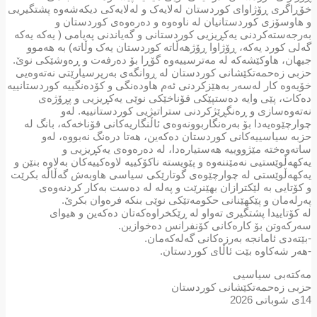
خۆڕاگری ڕۆژاوای کوردستان لەلایەک و لەلایەکی دیکەشەوە پشتگیریی
و هاوسۆزی کوردستانیان لە ناوەوە و دەرەوەی کوردستان و
بەرجەستەكردنی یەكڕیزیی كوردستانی و گەیاندنی پەیامی ( یەکە یەکە
گەلی کورد یەکە، ڕۆژاوا ڕۆژهەڵاتە کوردستان یەک وڵاتە) بە هەموو
جیهان، هاوکێشەکە لە مەترسییەوە گۆڕا بۆ دەرفەت و ڕەوشێکی نوێ.
حزبی زەحمەتكێشانی كوردستان لە ڕوانگەی بەرپرسیارێتی نەتەوەیی
خۆیەوە کار لەسەر بەهێزکردنی ئەم هاودەنگی و کۆدەنگییە کوردستانییە
دەکات، پێی وایە دەستپێکی قۆناخێکی نوێی یەکڕیزیی و پڕۆژەی
نەتەوەسازی و ڕەنگڕێژکردنی ستراتیژیی کوردستانییە. لەو
چوارچێوەیەدا بۆ بەرەنگاربوونەوەی ئاڵنگاریەکانی قۆناخەکە، بانگ لە
حزبە سیاسییەکانی کوردستان دەکەین، هەتا درەنگ نەبووە، لەو
ساتەوەختە مێژووییە هەستیارەدا، لە دەرەوەی یەکڕیزیی و
یەکهەڵوێستیی نەمێننەوە و پێویستە ناکۆکییە لاوەکییەکان بەلاوە بنێن و
یەکهەڵوێستی لە چوارچێوه‌ی گوتارێکی سیاسی هاوبەش گەڵاڵە بکرێت
و کۆتایی بە لێکترازان بهێنرێت و پەلە لە دەست بەکار کردنەوەی
پەرلەمان و پێکهێنانی حکومەتێکی نوێی بنکە فرەوان بکرێ.
لە کۆتاییدا پشتگیری تەواو لە ڕێکخراوەکەتان دەکەین و هیوای
سەرکەوتن بۆ کارەکانی کۆنفرانس دەخوازین.
-بێتەدی ئامانجە بەرزەکانی گەلەکەمان.
-هەر شەکاوە بێت ئاڵای کوردستان.
مەکتەبی سیاسیی
حزبی زەحمەتكێشانی كوردستان
14ی شوباتی 2026