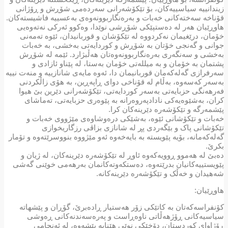
زیندانییە سیاسییەکان، بۆ تێکۆشەرانی سەردەمی شۆڕش و ڕۆژانی
قۆناخە سەختەکانی خەبات و بەرەنگاربوونەوەی بەعسییە فاشیستەکان.
هاوڕێیان هەر لە دەستپێکی شۆڕشی نوێدا، وەکوو ئەرکی نەتەوەیی
خۆمان، درێغیمان نەکردووە لە تێکۆشان و قوربانیدان، ئێوە تەمەنی
جوانی و گەنجی خۆتان بە شۆڕش و کوردایەتی بەخشی، بە خەبات
بەخشی و سەنگەری بەرەنگاربوونەوەتان هەڵبژارد. ئێمە لە شۆڕش
پشتمان بە خۆمان و بە میللەتی خۆمان بەستا، لە پێناو ئازادی و
سەرفرازی گەلەکەمان قوربانیمان دا، ئەوە مایەی شانازییە و منەت نییە
بەسەر کەسەوە، بەڵام لە قۆناخی دوای ڕاپەڕین، بە هۆی زاڵکردنی
فەرهەنگی حزبایەتی بەسەر کوردایەتی، تێکۆشەرانی دێرین بێ هیوا
کران، بەشێوەیەکی نادادپەروەرانە بە پێوەری حزبایەتی، تەماشای
پێشمەرگە و تێکۆشەرە دێرینەکان کرا.
خەبات و تێکۆشانی ئێوە، بەشێکی درەوشاوەی مێژووی خەبات و
تێکۆشانی پاک و بێگەردی پڕ لە شانازی بزاڤی رزگاریخوازی
گەلەکەمانە، بۆیە پێویستە بە بایەخەوە ئەو مێژووە بنووسرێتەوە و تۆمار
بکرێ.
دەبێ لە هەموو ڕوویەکەوە ئاوڕ لە تێکۆشەرە دێرینەکان، لە ژیان و
پێویستییەکانیان بدرێتەوە، دەستکەوتەکانمان بەرهەمی خوێنی گەشی
شەهیدان و خەڵک و تێکۆشەرە دێرینەکانە.
هاوڕێیان:
کۆنفراسەکەتان بە کاتێکی زۆر هەستیار ڕادەبرێ، گۆڕان و پێشهاتە
سیاسیەکانی ڕۆژهەڵاتی ناوەڕاست و پەرەسەندنەکانی ڕەوشی
ڕۆژاوای کوردستان، دۆخێکی نوێی هێنایە پێشەوە، لە ئەنجامی