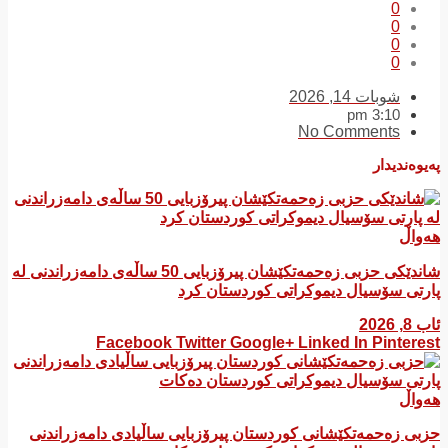
0
0
0
0
شوبات 14, 2026
3:10 pm
No Comments
پەیوەندیدار
هەواڵ
شاندێکی حزبی زەحمەتکێشان پیرۆزبایی 50 ساڵەی دامەزراندنی لە
پارتی سۆسیال دیموکراتی کوردستان کرد
ئاب 8, 2026
Facebook
Twitter
Google+
Linked In
Pinterest
هەواڵ
​حزبی زەحمەتکێشانی کوردستان پیرۆزبایی ساڵیادی دامەزراندنی