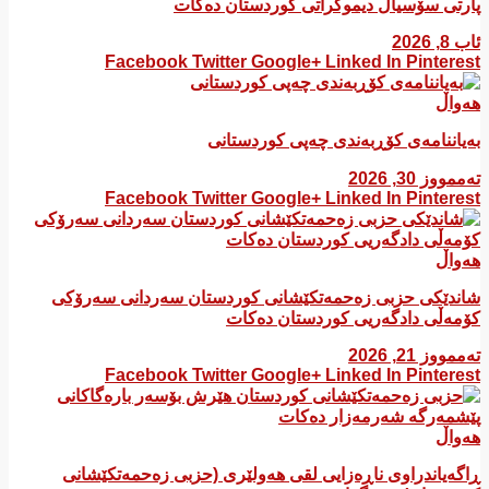
پارتی سۆسیال دیموکراتی کوردستان دەکات
ئاب 8, 2026
Facebook
Twitter
Google+
Linked In
Pinterest
هەواڵ
بەیاننامەی کۆڕبەندی چەپی کوردستانی
تەممووز 30, 2026
Facebook
Twitter
Google+
Linked In
Pinterest
هەواڵ
شاندێکی حزبی زەحمەتکێشانی کوردستان سەردانی سەرۆکی
کۆمەڵی دادگەریی کوردستان دەکات
تەممووز 21, 2026
Facebook
Twitter
Google+
Linked In
Pinterest
هەواڵ
ڕاگەیاندراوی ناڕەزایی لقی هەولێری (حزبی زەحمەتکێشانی