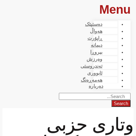
Menu
دەستپێک
هەواڵ
ڕاپۆرت
دیمانە
بیروڕا
وەرزش
تەندروستی
ئابووری
هەمەڕەنگ
دەربارە
Search
وتاری حزبی