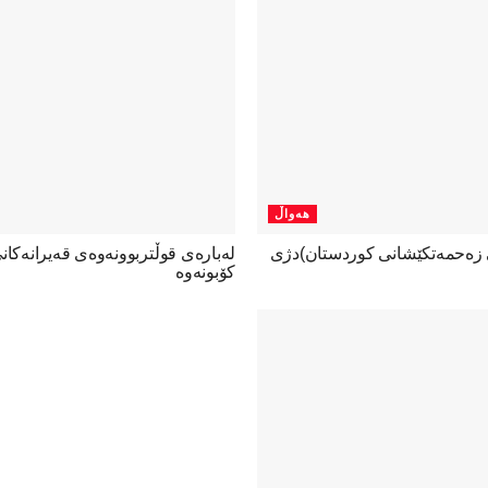
هەواڵ
ی زەحمەتکێشانی کوردستان)دژی
لەبارەی قوڵتربوونەوەی قەیرانەكا
كۆبونەوە