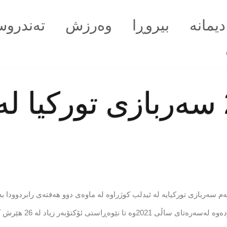
دیمانە
بیروڕا
وەرزش
تەندروس
ئەمساڵ 27 سەربازی توركیا
ەم سەربازی توركیایە لە ئیدلب كوژراوە لە ماوەی دوو هەفتەی رابردوودا 
رووانگەی سووریا بۆ مافەك