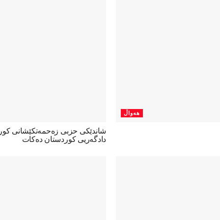
هەواڵ
شاندێکی حزبی زەحمەتکێشانی کو
دادگەریی کوردستان دەکات