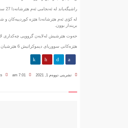
راشیگەیاند لە ئەنجامی ئەم هێرشانەدا 27 سەربازی توركیا كوژراون كە لەنێویاندا ئەفسەر هەن، هاوكات 72 سەربازی دیكەش بریندار بوون.
بریندار بوون.
حەوت هێرشیش لەلایەن گرووپی چەكداری لایەن
هێزەكانی سووریای دیموكراتیش 6 هێرشیان كردووە بەهۆیەوە 7 سەرباز كوژراون و شازدەی دیكە برینداربوون.
تشرینی دووەم 1, 2021
7:01 am
ts