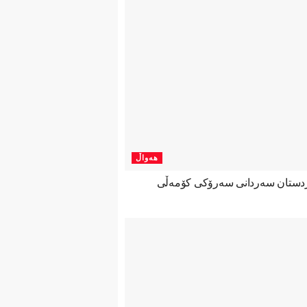
هەواڵ
ردستان سەردانی سەرۆکی کۆمەڵی