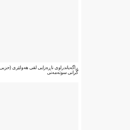
ڕاگەیاندراوی ناڕەزایی لقی هەولێری (حزب
گرانی سوتەمەنی