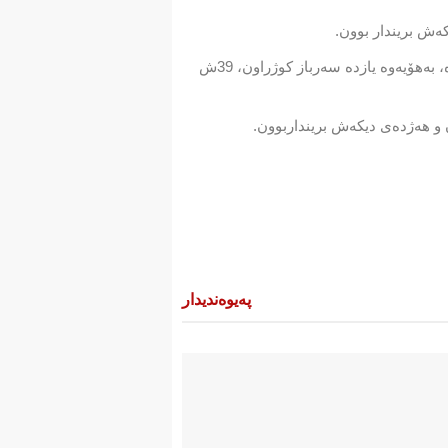
لە كۆی ئەم هێرشانەدا هێزە كوردییەكان و شانەكانیان لە ریفی باكوور و خۆرهەڵاتی حەلەب سێزدە هێرشیان ئەنجامداوە، بەهۆیەوە یازدە سەرباز كوژراون، 39ش
 و هەژدەی دیكەش برینداربوون.
پەیوەندیدار