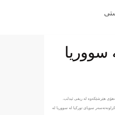
تی
 لە سووریا
بەهۆی هێرشێكەوە لە ریفی ئیدلب.
انی مرۆڤ بڵاویكردەوە لەسەرەتای ساڵی 2021وە تا نێوەڕاستی ئۆكتۆبەر زیاد لە 26 هێرش كراونەتەسەر سوپای توركیا لە سووریا لە