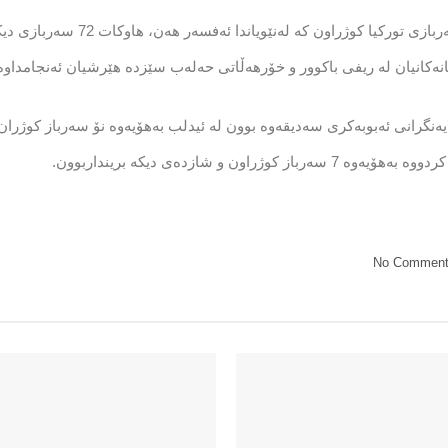
گرانی ئەبوبەكری سەدیقەوە بوون لە ئیدلب بەهۆیەوە نۆ سەرباز كوژران
No Commen