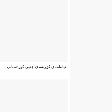
بەیاننامەی کۆڕبەندی چەپی کوردستانی