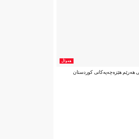
هەواڵ
نی هەرێم هێزەچەپەكانی كوردستان