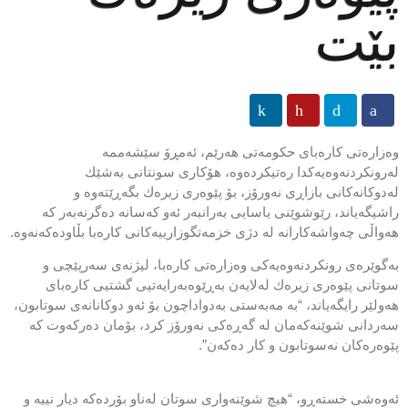
بێت
وه‌زاره‌تی كاره‌بای حكومه‌تی هه‌رێم، ئه‌مڕۆ سێشه‌ممه‌
له‌رونكردنه‌وه‌یه‌كدا ره‌تیكرده‌وه‌، هۆكاری سونتانی به‌شێك
له‌دوكانه‌كانی بازاڕی نه‌ورۆز، بۆ پێوه‌ری زیره‌ك بگه‌ڕێته‌وه‌ و
راشیگه‌یاند، رێوشوێنی یاسایی به‌رانبه‌ر ئه‌و كه‌سانه‌ ده‌گرنه‌به‌ر كه‌
هه‌واڵی چه‌واشه‌كارانه‌ له‌ دژی خزمه‌تگوزارییه‌كانی كاره‌با بڵاوده‌كه‌نه‌وه‌.
به‌گوێره‌ی رونكردنه‌وه‌یه‌كی وه‌زاره‌تی كاره‌با، لیژنه‌ی سه‌رپێچی و
سوتانی پێوه‌ری زیره‌ك له‌لایه‌ن به‌ڕێوه‌به‌رایه‌تیی گشتیی كاره‌بای
هه‌ولێر رایگه‌یاند، “به‌ مه‌به‌ستی به‌دواداچون بۆ ئه‌و دوكانانه‌ی سوتابون،
سه‌ردانی شوێنه‌كه‌مان له‌ گه‌ڕه‌كی نه‌ورۆز كرد، بۆمان ده‌ركه‌وت كه‌
پێوه‌ره‌كان نه‌سوتابون و كار ده‌كه‌ن”.
ئه‌وه‌شی خسته‌ڕو، “هیچ شوێنه‌واری سوتان له‌ناو بۆرده‌كه‌ دیار نییه‌ و