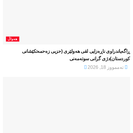
هەواڵ
ڕاگەیاندراوی ناڕەزایی لقی هەولێری (حزبی زەحمەتکێشانی
کوردستان)دژی گرانی سوتەمەنی
تەممووز 18, 2026