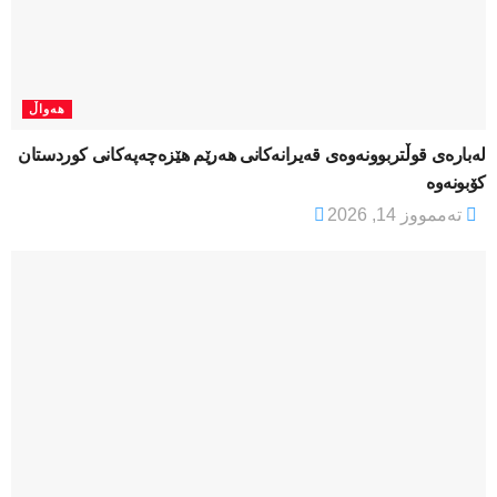
هەواڵ
لەبارەی قوڵتربوونەوەی قەیرانەكانی هەرێم هێزەچەپەكانی كوردستان
كۆبونەوە
تەممووز 14, 2026