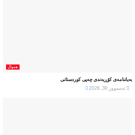
هەواڵ
بەیاننامەی کۆڕبەندی چەپی کوردستانی
تەممووز 30, 2026