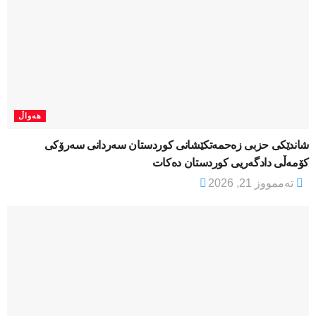
هەواڵ
شاندێکی حزبی زەحمەتکێشانی کوردستان سەردانی سەرۆکی
کۆمەڵی دادگەریی کوردستان دەکات
تەممووز 21, 2026