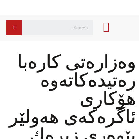
وەزارەتی كارەبا
رەتیدەكاتەوە
هۆكاری
ئاگرەكەی هەولێر
پێوەری زیرەك