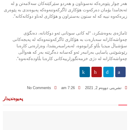
هه‌ر چوار پێوه‌ره‌كه‌ نه‌سوتاون و هه‌ردو سێركێته‌كان سه‌لامه‌تن و له‌
ئه‌نجامدا بۆمان ده‌ركه‌وت هۆكاری ئاگركه‌وتنه‌وه‌كه‌ په‌یوه‌ندی به‌ پێوه‌ری
زیره‌كه‌وه‌ نییه‌ كه‌ له‌ ستون به‌ستراون و هۆكاری له‌ناو دوكانه‌كانه‌”.
ئاماژه‌ی به‌وه‌شكرد، “له‌ كاتی سوتانی ئه‌و دوكانانه‌، ده‌نگۆی
چه‌واشه‌كارانه‌ سه‌باره‌ت به‌ هۆكاری ئاگركه‌وتنه‌وه‌كه‌ له‌ په‌یجه‌كانی
سۆشیاڵ میدیا بڵاو كرابوه‌وه‌، له‌به‌رامبه‌ریشدا، وه‌زاره‌تی كاره‌با
رێوشوێنی یاسایی به‌رانبه‌ر ئه‌و كه‌سانه‌ ده‌گرێته‌ به‌ر كه‌ هه‌واڵی
چه‌واشه‌كارانه‌ له‌ دژی خزمه‌تگوزارییه‌كانی كاره‌با بڵاوده‌كه‌نه‌وه‌”.
تشرینی دووەم 2, 2021
7:26 am
No Comments
پەیوەندیدار