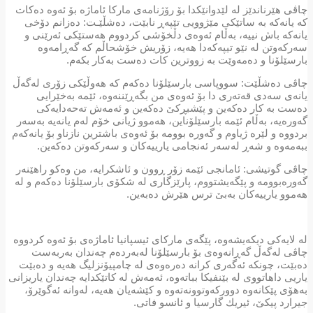
چاڤی هێرناندێز له‌ لێدوانێكدا بۆ رۆژنامه‌ی ماركا ئاماژه‌ بۆ ئه‌وه‌ ده‌كات
كه‌ یانه‌كه‌ به‌ ساتێكی مێژوویی تێپه‌ڕ نابێت، ده‌شڵێـت: ده‌زانم دۆخی
یانه‌كه‌ باش نییه‌، به‌ڵام ئه‌وه‌ی دڵخۆشی كردووم هه‌ستێكی ئه‌رێنی و
سه‌ركه‌وتن له‌ نێو تیپه‌كه‌دا هه‌یه‌، زۆریش خۆشحاڵم كه‌ گه‌ڕامه‌وه‌
بارسێلۆنا و ده‌مه‌وێت به‌ زووترین كات ده‌ست به‌كار بكه‌م.
چاڤی ده‌شڵێت: سووپاسی بارسێلۆنا ده‌كه‌م كه‌ هه‌وڵێكی زۆری له‌گه‌ڵ
یانه‌ی سه‌دی قه‌ته‌ری دا بۆ ئه‌وه‌ی من بگه‌ڕێننه‌وه‌، ئێمه‌ به‌خێرایی
ده‌ست به‌ كار ده‌كه‌ین و پێشبڕكێ ده‌كه‌ین و ئه‌مه‌ش ته‌حه‌دایه‌كی
گه‌وره‌یه‌، به‌ڵام ئێمه‌ بارسێلۆناین، هه‌موو ژیانی خۆم له‌م یانه‌یه‌ به‌سه‌ر
بردووه‌ و لێره‌ ژیاوم و گه‌وره‌ بوومه‌ بۆ ئه‌وه‌ی باشترین نازناو بۆ یانه‌كه‌م
ببه‌مه‌وه‌ و شه‌ڕ له‌سه‌ر ئه‌نجامی یارییه‌كان و سه‌ركه‌وتن ده‌كه‌ین.
چاڤی گوتیشی: ئامانجی ئێمه‌ زۆر ڕوون و ئاشكرایه‌، من وه‌كو راهێنه‌ر
گه‌وره‌بوومه‌ و پێگه‌یشتووم، پارێزگاری له‌ شكۆی بارسێلۆنا ده‌كه‌م و له‌
هه‌موو یارییه‌كان به‌بێ ترس هێرش ده‌به‌ین.
له‌ لایه‌كی دیكه‌یشه‌وه‌، پێگه‌ی ماركای ئیسپانیا ئاماژه‌ی بۆ ئه‌وه‌ كردووه‌
چاڤی له‌گه‌ڵ گه‌ڕانه‌وه‌ی بۆ بارسێلۆنا له‌به‌رده‌م چه‌ندان به‌ربه‌ست
ده‌بێت، چونكه‌ ئه‌گه‌ری كرانه‌ ده‌ره‌وه‌ی له‌ چامپیۆنزلیگ هه‌یه‌ و ده‌بێت
یاریی داهاتووی له‌ بێنفیكا بباته‌وه‌، ئه‌مه‌ش له‌ كاتێكدایه‌ چه‌ندان یاریزانی
به‌هۆی پێكانه‌وه‌ دووركه‌وتوونه‌ته‌وه‌ و كێشه‌یان هه‌یه‌، له‌وانه‌ ئه‌گوێرۆ،
جیرارد پیكێ، ئیریك گارسیا و ئانسو فاتی.