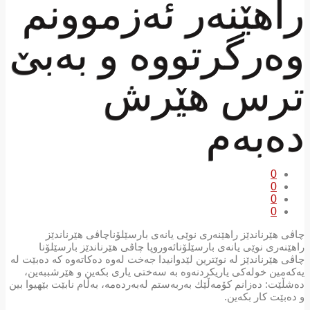
راهێنه‌ر ئه‌زموونم
وه‌رگرتووه‌ و به‌بێ
ترس هێرش
ده‌به‌م
0
0
0
0
چاڤی هێرناندێز راهێنه‌ری نوێی یانه‌ی بارسێلۆناچاڤی هێرناندێز
راهێنه‌ری نوێی یانه‌ی بارسێلۆنائه‌وروپا چاڤی هێرناندێز بارسێلۆنا
چاڤی هێرناندێز له‌ نوێترین لێدوانیدا جه‌خت له‌وه‌ ده‌كاته‌وه‌ كه‌ ده‌بێت له‌
یه‌كه‌مین خوله‌كی یاریكردنه‌وه‌ به‌ سه‌ختی یاری بكه‌ین و هێرشببه‌ین،
ده‌شڵێت: ده‌زانم كۆمه‌ڵێك به‌ربه‌ستم له‌به‌رده‌مه‌، به‌ڵام نابێت بێهیوا بین
و ده‌بێت كار بكه‌ین.