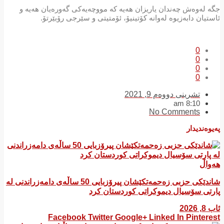
جگه‌ له‌وه‌ش چه‌ندان یاریزان هه‌یه‌ كه‌ مووچه‌یه‌كی گه‌وره‌یان هه‌یه‌ و
ئاستیان دابه‌زیوه‌ له‌وانه‌ كۆتینیۆ، ئۆمتیتی و سێرجی رۆبێرتۆ.
0
0
0
0
تشرینی دووەم 9, 2021
8:10 am
No Comments
پەیوەندیدار
هەواڵ
شاندێکی حزبی زەحمەتکێشان پیرۆزبایی 50 ساڵەی دامەزراندنی لە
پارتی سۆسیال دیموکراتی کوردستان کرد
ئاب 8, 2026
Facebook
Twitter
Google+
Linked In
Pinterest