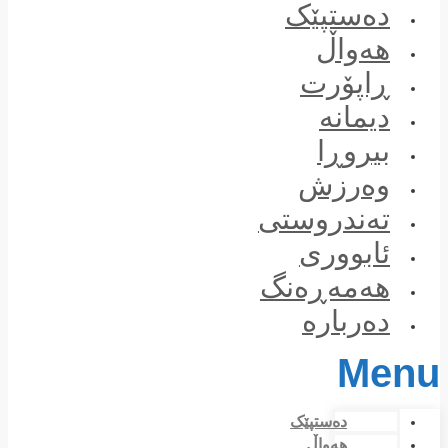
Skip
دەستپێک
to
content
هەواڵ
ڕاپۆرت
دیمانە
بیروڕا
وەرزش
تەندروستی
ئابووری
هەمەڕەنگ
دەربارە
Menu
دەستپێک
هەواڵ