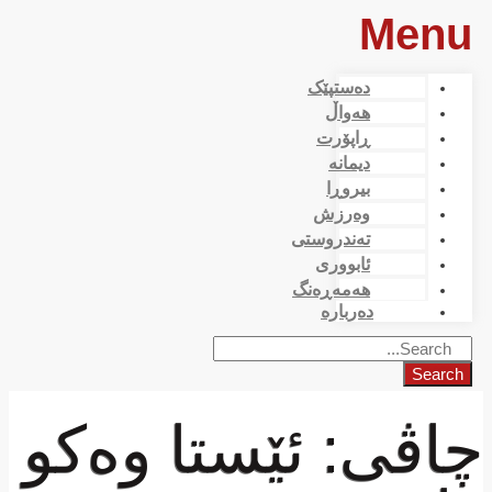
Menu
دەستپێک
هەواڵ
ڕاپۆرت
دیمانە
بیروڕا
وەرزش
تەندروستی
ئابووری
هەمەڕەنگ
دەربارە
Search
چاڤی: ئێستا وه‌كو