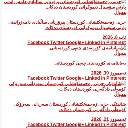
هەواڵ
​حزبی زەحمەتکێشانی کوردستان پیرۆزبایی ساڵیادی دامەزراندنی
پارتی سۆسیال دیموکراتی کوردستان دەکات
ئاب 8, 2026
Facebook
Twitter
Google+
Linked In
Pinterest
هەواڵ
بەیاننامەی کۆڕبەندی چەپی کوردستانی
تەممووز 30, 2026
Facebook
Twitter
Google+
Linked In
Pinterest
هەواڵ
شاندێکی حزبی زەحمەتکێشانی کوردستان سەردانی سەرۆکی
کۆمەڵی دادگەریی کوردستان دەکات
تەممووز 21, 2026
Facebook
Twitter
Google+
Linked In
Pinterest