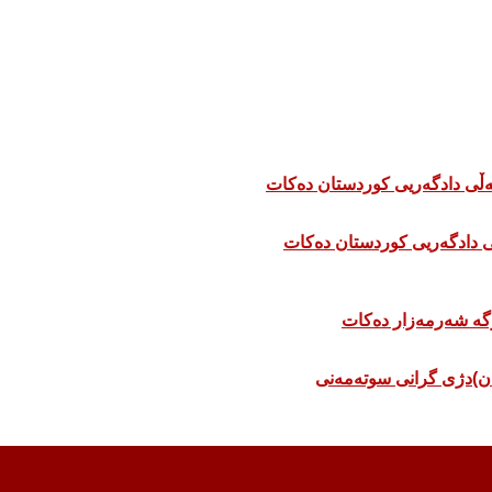
 دادگەریی کوردستان دەکات
ان)دژی گرانی سوتەمەنی