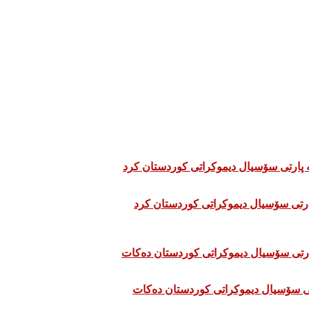
تی سۆسیال دیموکراتی کوردستان دەکات