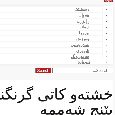
Menu
دەستپێک
هەواڵ
ڕاپۆرت
دیمانە
بیروڕا
وەرزش
تەندروستی
ئابووری
هەمەڕەنگ
دەربارە
Search
خشتەو كاتی گرنگنر
پێنج شەممە