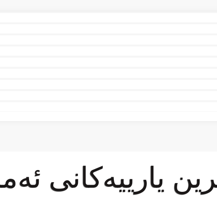
ین یارییەكانی ئەم