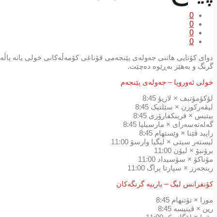
0
0
0
0
دوای كۆتایی هاتنی جەولەی پێنجەمی قۆناغی كۆمەڵەكانی خولی یانە پاڵەوان
گرنگ و بەهێز بەڕێوە دەچێت.
خولی ئەوروپا – جەولەی پێنجەم
لۆکۆمۆتیف × لازیۆ 8:45
لیڤەرکوزن × سێلتیک 8:45
بیتیس × فرینکفارۆزی 8:45
گەلەتەسەرای × مارسیلیا 8:45
راپید ڤێنا × وێستهام 8:45
لیستەر سیتی × لیگیا وارسۆ 11:00
برۆنبۆ × لیۆن 11:00
مۆناکۆ × سۆسیداد 11:00
رینجەرز × سپارتا پراگ 11:00
کۆنفرانس لیگ – یارییە گرنگەکان
مورا × تۆتنهام 8:45
رین × ڤیتیسە 8:45