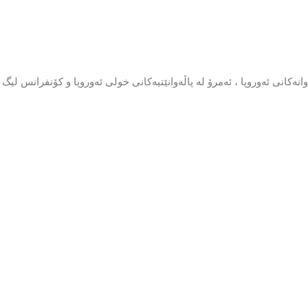
ەكانی ئەوروپا ، ئەمرۆ لە پاڵەوانێتیەكانی خولی ئەوروپا و كۆنفرانس لیگ 