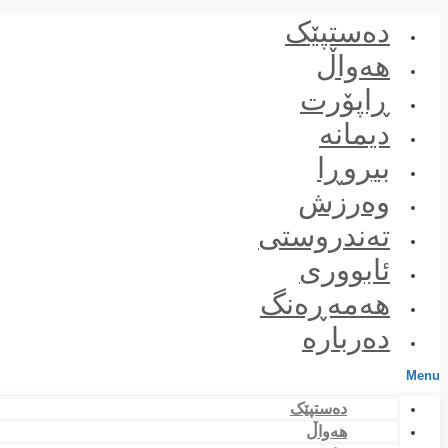
Skip
دەستپێک
to
content
هەواڵ
ڕاپۆرت
دیمانە
بیروڕا
وەرزش
تەندروستی
ئابووری
هەمەڕەنگ
دەربارە
Menu
دەستپێک
هەواڵ