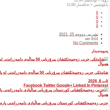
رۆما × لۆگانسک 11:00
یابلۆنێتس × ئەلکەمار 11:00
0
0
0
0
تشرینی دووەم 25, 2021
8:01 am
No Comments
پەیوەندیدار
هەواڵ
شاندێکی حزبی زەحمەتکێشان پیرۆزبایی 50 ساڵەی دامەزراندنی لە پارتی سۆسیال دیموکراتی کوردستان کرد
ئاب 8, 2026
Facebook
Twitter
Google+
Linked In
Pinterest
هەواڵ
​حزبی زەحمەتکێشانی کوردستان پیرۆزبایی ساڵیادی دامەزراندنی پار