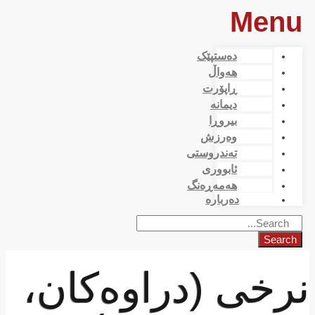
Menu
دەستپێک
هەواڵ
ڕاپۆرت
دیمانە
بیروڕا
وەرزش
تەندروستی
ئابووری
هەمەڕەنگ
دەربارە
Search
نرخی (دراوەكان،