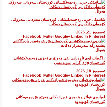
هەواڵ
شاندێکی حزبی زەحمەتکێشانی کوردستان سەردانی سەرۆکی
کۆمەڵی دادگەریی کوردستان دەکات
تەممووز 21, 2026
Facebook
Twitter
Google+
Linked In
Pinterest
هەواڵ
ڕاگەیاندراوی ناڕەزایی لقی هەولێری (حزبی زەحمەتکێشانی
کوردستان)دژی گرانی سوتەمەنی
تەممووز 18, 2026
Facebook
Twitter
Google+
Linked In
Pinterest
هەواڵ
لەبارەی قوڵتربوونەوەی قەیرانەكانی هەرێم هێزەچەپەكانی
كوردستان كۆبونەوە