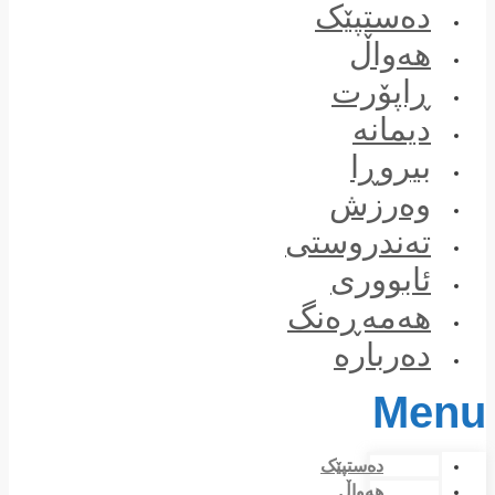
Skip
دەستپێک
to
content
هەواڵ
ڕاپۆرت
دیمانە
بیروڕا
وەرزش
تەندروستی
ئابووری
هەمەڕەنگ
دەربارە
Menu
دەستپێک
هەواڵ