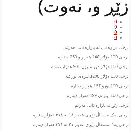
زێڕ و، نەوت)
0
0
0
0
نرخی دراوەكان لە بازارەكانی هەرێم
نرخی 100 دۆلار 148 ھەزار و 250 دینارە
نرخی 100 دۆلار دوو ملیۆن 900 ھەزار تمەنە
نرخی 100 دۆلار 1298 لیرەی تورکیە
نرخی زێڕ لە بازارەکانی ھەرێم
نرخی یەک مسقاڵ زێڕی عەیار ١٨ بە ٣١٨ ھەزار دینارە
نرخی یەک مسقاڵ زێڕی عەیار ٢١ بە ٣٧١ ھەزار دینارە