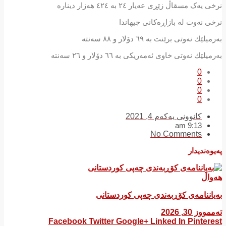
نرخی یەک مسقاڵ زێڕی عەیار ٢٤ بە ٤٢٤ ھەزار دینارە
نرخی نەوت لە بازاڕەكانی جیهاندا
بەرمیلێك نەوتی برێنت بە ٦٩ دۆلار و ٨٨ سەنتە
بەرمیلێك نەوتی خاوی ئەمەریکی بە ٦٦ دۆلار و ٢٦ سەنتە
0
0
0
0
کانوونی یەکەم 4, 2021
9:13 am
No Comments
پەیوەندیدار
هەواڵ
بەیاننامەی کۆڕبەندی چەپی کوردستانی
تەممووز 30, 2026
Facebook
Twitter
Google+
Linked In
Pinterest