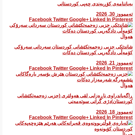
بەیاننامەی کۆڕبەندی چەپی کوردستانی
تەممووز 30, 2026
Facebook
Twitter
Google+
Linked In
Pinterest
هەواڵ
شاندێکی حزبی زەحمەتکێشانی کوردستان سەردانی سەرۆکی
کۆمەڵی دادگەریی کوردستان دەکات
تەممووز 21, 2026
Facebook
Twitter
Google+
Linked In
Pinterest
هەواڵ
ڕاگەیاندراوی ناڕەزایی لقی هەولێری (حزبی زەحمەتکێشانی
کوردستان)دژی گرانی سوتەمەنی
تەممووز 18, 2026
Facebook
Twitter
Google+
Linked In
Pinterest
هەواڵ