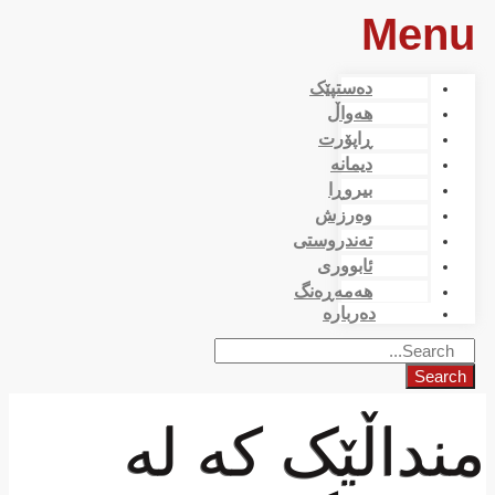
Menu
دەستپێک
هەواڵ
ڕاپۆرت
دیمانە
بیروڕا
وەرزش
تەندروستی
ئابووری
هەمەڕەنگ
دەربارە
Search
منداڵێک کە لە