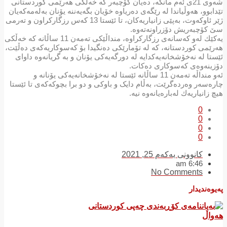
شه‌وی 21ی ئه‌م مانگه‌، ده‌یان كۆچبه‌ر كه‌ خه‌ڵكی هه‌رێمی كوردستانی
تێدابوو‌، هه‌وڵیاندا له‌ رێگه‌ی ده‌ریاوه‌ خۆیان بگه‌یه‌ننه‌ یۆنان به‌له‌مه‌كه‌یان
ژێر ئاوكه‌وت، به‌پێی زانیاریه‌كان، تا ئێستا 13 كه‌س رزگاركراون و ته‌رمی
سێ كۆچبه‌ریش دۆزراونه‌ته‌وه‌.
یه‌كێك له‌و كه‌سانه‌ی رزگاركراوه‌، منداڵێكی ته‌مه‌ن 11 ساڵانه‌ كه‌ خه‌ڵكی
هه‌رێمی كوردستانه‌، كه‌ له‌ تۆمارێكی ده‌نگیدا بۆ كه‌سوكاریه‌كه‌ی ده‌ڵێت،
ئێستا له‌ نه‌خۆشخانه‌یه‌كدایە له‌ دورگه‌یه‌كی یۆنان و بە گریانەوە داوای
دۆزینەوەی کەسوکاری دەکات.
ئه‌و منداڵه‌ ته‌مه‌ن 11 ساڵانه‌ ئێستا لە نەخۆشخانەیەکی یۆنانە و
چارەسەر وەردەگرێت، بەڵام دایک و باوکی و دو برا بچوکەکەی تا ئێستا
هیچ زانیاریه‌ك له‌باره‌یانه‌وه‌ نیە.
0
0
0
0
کانوونی یەکەم 25, 2021
6:46 am
No Comments
پەیوەندیدار
هەواڵ