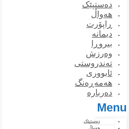
Skip
دەستپێک
to
content
هەواڵ
ڕاپۆرت
دیمانە
بیروڕا
وەرزش
تەندروستی
ئابووری
هەمەڕەنگ
دەربارە
Menu
دەستپێک
هەواڵ