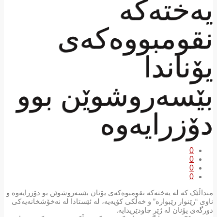
یەختەکە
نقومبووەکەی
یۆناندا
بێسەروشوێن بوو
دۆزرایەوە
0
0
0
0
منداڵێک کە لە یەختەکە نقومبوەکەی یۆنان بێسەروشوێن بو دۆزرایەوە و
ناوی “رێنوار رێبوارە” و خەڵکی کۆیەیە، له‌ ئێستادا له‌ نه‌خۆشخانه‌یه‌كی
دورگه‌ی یۆنان له‌ ژێر چاودێریدایه‌.