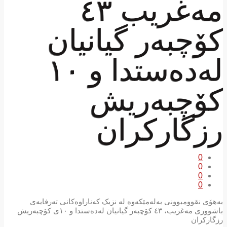
مەغریب ٤٣
کۆچبەر گیانیان
لەدەستدا و ١٠
کۆچبەریش
رزگارکران
0
0
0
0
بەهۆی نقوومبوونی بەلەمێکەوە لە نزیک کەناراوەکانی تەرفایەی
باشووری مەغریب، ٤٣ کۆچبەر گیانیان لەدەستدا و ١٠ی کۆچبەریش
رزگارکران