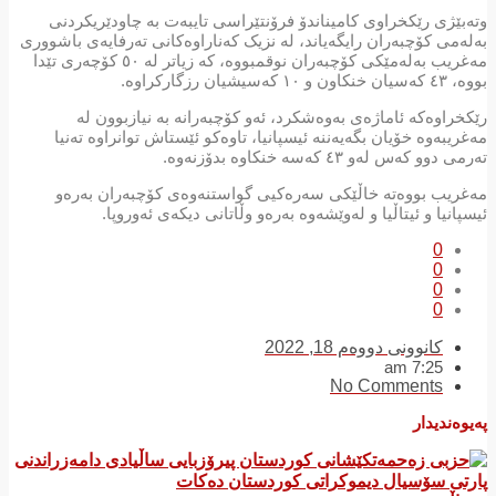
وتەبێژی رێکخراوی کامیناندۆ فرۆنتێراسی تایبەت بە چاودێریکردنی
بەلەمی کۆچبەران رایگەیاند، لە نزیک کەناراوەکانی تەرفایەی باشووری
مەغریب بەلەمێکی کۆچبەران نوقمبووە، کە زیاتر لە ٥٠ کۆچەری تێدا
بووە، ٤٣ کەسیان خنکاون و ١٠ کەسیشیان رزگارکراوە.
رێکخراوەکە ئاماژەی بەوەشكرد، ئەو کۆچبەرانە بە نیازبوون لە
مەغریبەوە خۆیان بگەیەننە ئیسپانیا، تاوەکو ئێستاش توانراوە تەنیا
تەرمی دوو کەس لەو ٤٣ کەسە خنکاوە بدۆزنەوە.
مەغریب بووەتە خاڵێکی سەرەکیی گواستنەوەی کۆچبەران بەرەو
ئیسپانیا و ئیتاڵیا و لەوێشەوە بەرەو وڵاتانی دیکەی ئەوروپا.
0
0
0
0
کانوونی دووەم 18, 2022
7:25 am
No Comments
پەیوەندیدار