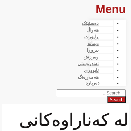
Menu
دەستپێک
هەواڵ
ڕاپۆرت
دیمانە
بیروڕا
وەرزش
تەندروستی
ئابووری
هەمەڕەنگ
دەربارە
Search
لە کەناراوەکانی