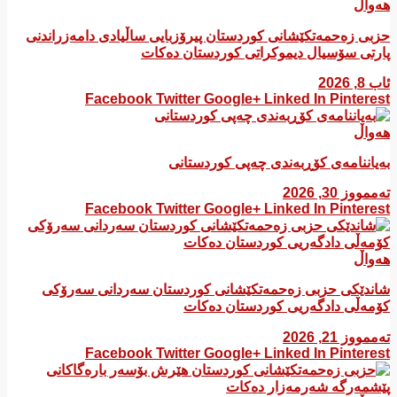
هەواڵ
​حزبی زەحمەتکێشانی کوردستان پیرۆزبایی ساڵیادی دامەزراندنی
پارتی سۆسیال دیموکراتی کوردستان دەکات
ئاب 8, 2026
Facebook
Twitter
Google+
Linked In
Pinterest
هەواڵ
بەیاننامەی کۆڕبەندی چەپی کوردستانی
تەممووز 30, 2026
Facebook
Twitter
Google+
Linked In
Pinterest
هەواڵ
شاندێکی حزبی زەحمەتکێشانی کوردستان سەردانی سەرۆکی
کۆمەڵی دادگەریی کوردستان دەکات
تەممووز 21, 2026
Facebook
Twitter
Google+
Linked In
Pinterest