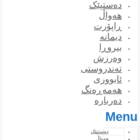
Skip
دەستپێک
to
content
هەواڵ
ڕاپۆرت
دیمانە
بیروڕا
وەرزش
تەندروستی
ئابووری
هەمەڕەنگ
دەربارە
Menu
دەستپێک
هەواڵ