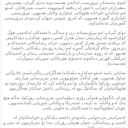
لەوێ بەسەدان تیرۆریست لەلایەن هەسەدەوە بەدیل گیران، پێشتریش
بەهەزاران خێزانی داعش لە رەققە کەوتبوونە دەست شەڕڤانان، لەنێو
ئەو چەکدارو خێزانانە هاووڵاتی جیاوازی وڵاتان هەبوون، تیرۆریستی
تاوانباری گەورە هەبوون، کە لەزۆر شوێنی جیهان كردەوەی تیرۆریستی
گەورەیان ئەنجامداوە.
دوای گیرانی ئەو تیرۆریستانە، ژن و منداڵی داعشەکان لەکەمپی هۆڵ
کۆکرانەوە کە ژمارەیان دەیان هەزار کەس دەبوو، چەکدارە دیلەکانیش
کە نزیکەی شەش هەزار كەس دەبوون، خرانە زیندانەکانی حەسەکە و
دێرەزۆر، بەڵام گرفتێكی گەورە لەو ژمارە زۆرەی دیلەکانی داعشدا
هەبوو، کە لە رووی ئیدارەدان و پاراستنی ئەمنیەتی زیندان و کەمپەکان
ئەرکێکی قورس دەکەوتە ئەستۆی هێزەکانی سوریای دیموکرات
(هەسەدە).
شایانی باسە لەنێو چەکدارە دیلەکاندا هەڵگرانی رەگەزنامەی ٥٤ وڵاتی
جیاواز هەبوون، هەر لەگەڵ تەواوبوونی شەڕ بەرپرسانی ئیدارەی
خوجێیی رۆژئاوا بانگەوازیان بۆ ئەو وڵاتانە کرد کە چارەیەک بدۆزنەوە بۆ
هاووڵاتیانیان کە ساڵانێک بوو لە ریزەکانی داعش چەکیان هەڵگرتبوو.
وێرای بانگەوازو هەوڵی زۆری دیپلۆماسی بەرپرسانی رۆژئاوا، بەڵام هیچ
یەک لەو وڵاتانە، بە تایبەت ئەمەریکا و وڵاتانی ئەورپایی ئامادەنەبوون
خۆیان لەهاووڵاتییە داعشەکانیان بە خاوەن بکەن.
لەبەرامبەر بەردەوامی مانەوەی داعشە دیلەکان و خێزانەکانیان لە
کەمپ و زیندانەکان، ئەوان هەوڵی زۆریان دەدا بۆ دەربازبوون لە دیلی و
ژێردەستەیی شەڕڤانان.