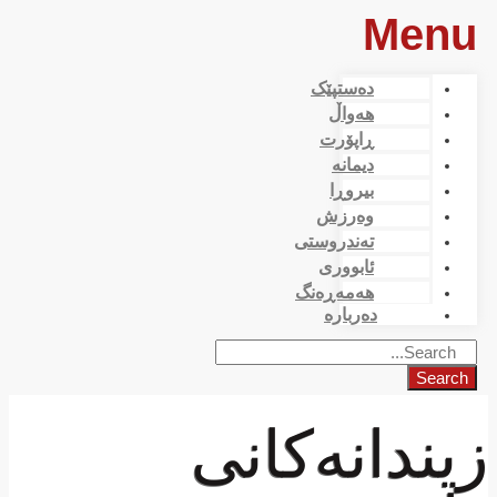
Menu
دەستپێک
هەواڵ
ڕاپۆرت
دیمانە
بیروڕا
وەرزش
تەندروستی
ئابووری
هەمەڕەنگ
دەربارە
Search
زیندانەكانی