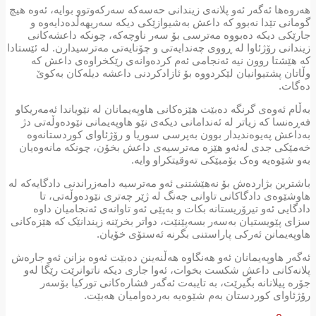
هەروەها ئەگەر ئەو پلانەی زیندانی حەسەکە سەرکەوتوو بوایە، ئەوە هیچ
گومانی تێدا نەبوو کە داعش بەشیوازێکی دیکە سەریهەڵدەدایەوە و
جارێکی دیکە دەبووە مەترسی بۆ سەر ناوچەکە، چونکە داعشەکانی
زیندانی رۆژئاوا لە ڕووی چەندایەتی و چۆنایەتی مەترسیدارن. لە ئێستادا
کە هێشتا روون نیە ئەنجامی ئەم کردەوانەی رێکخراوەی داعش کە
وڵاتان پشتیوانیان لێکردووە بۆ ئازادکردنی داعشە دیلەکان بەکوێ
دەگات.
بەڵام ئەوەی گرنگە دەبێت هێزەکانی هاوپەیمانان لە نێویاندا ئەمەریکاو
فەڕەنسا کە زیاتر لە ئەندامانی دیکەی نێو هاوپەیمانی نێودەوڵەتی دژ
بەداعش پەیوەندیدار بوون بەپرسی سوریا و رۆژئاوای کوردستانەوە
خەمێکی جدی لەئەو هێزە مەترسیەی داعش بخۆن، چونکە مانەوەیان
بەو شێوەیە وەک بۆمبێکی تەوقیتکراو وایە.
باشترین بژاردەش بۆ نەهێشتنی ئەو مەترسیە دامەزراندنی دادگایەکە لە
هاوشێوەی دادگاکانی تاوانی جەنگ لە ژێر چەتری نێودەوڵەتی، تا
دادگایی ئەو تیرۆریستانە بکات و بەپێی ئەو تاوانەی ئەنجامیان داوە
سزای پێویستیان بەسەر بسەپێنێت، دواتر بخرێنە زیندانێک کە هێزەکانی
هاوپەیمانن ئەرکی پاراستنی بگرنە ئەستۆی خۆیان.
ئەگەر هاوپەیمانان ئەو هەنگاوە هەڵنەینن دەبێت ئەوە بزانن ئەو جارەش
پلانەکانی داعش شکست بخوات، ئەوا جاری دیکە ناتوانرێت رێگا لەو
جۆرە پیلانانە بگیرێت، بە تایبەت ئەگەر فشارەکانی تورکیا بۆسەر
رۆژئاوای کوردستان بەم شێوەیە بەردەوامیان هەبێت.