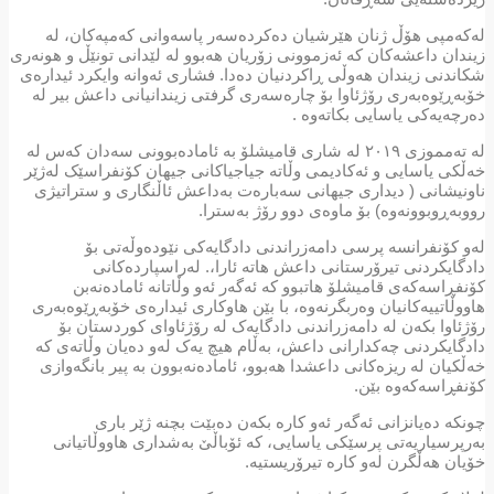
لەکەمپی هۆڵ ژنان هێرشیان دەکردەسەر پاسەوانی کەمپەکان، لە
زیندان داعشەکان کە ئەزموونی زۆریان هەبوو لە لێدانی تونێڵ و هونەری
شکاندنی زیندان هەوڵی ڕاکردنیان دەدا. فشاری ئەوانە وایکرد ئیدارەی
خۆبەڕێوەبەری رۆژئاوا بۆ چارەسەری گرفتی زیندانیانی داعش بیر لە
دەرچەیەکی یاسایی بکاتەوە .
لە تەمموزی ٢٠١٩ لە شاری قامیشلۆ بە ئامادەبوونی سەدان کەس لە
خەڵکی یاسایی و ئەکادیمی وڵاتە جیاجیاکانی جیهان کۆنفراسێک لەژێر
ناونیشانی ( دیداری جیهانی سەبارەت بەداعش ئاڵنگاری و ستراتیژی
رووبەڕوبوونەوە) بۆ ماوەی دوو رۆژ بەسترا.
لەو کۆنفرانسە پرسی دامەزراندنی دادگایەکی نێودەوڵەتی بۆ
دادگایکردنی تیرۆرستانی داعش هاتە ئارا،. لەراسپاردەکانی
کۆنفڕاسەکەی قامیشلۆ هاتبوو کە ئەگەر ئەو وڵاتانە ئامادەنەبن
هاووڵاتییەكانیان وەربگرنەوە، با بێن هاوکاری ئیدارەی خۆبەڕێوەبەری
رۆژئاوا بکەن لە دامەزراندنی دادگایەک لە رۆژئاوای کوردستان بۆ
دادگایکردنی چەکدارانی داعش، بەڵام هیچ یەک لەو دەیان وڵاتەی کە
خەڵکیان لە ریزەکانی داعشدا هەبوو، ئامادەنەبوون بە پیر بانگەوازی
کۆنفڕاسەکەوە بێن.
چونکە دەیانزانی ئەگەر ئەو كارە بكەن دەبێت بچنە ژێر باری
بەرپرسیاریەتی پرسێکی یاسایی، کە ئۆباڵێ بەشداری هاووڵاتیانی
خۆیان هەڵگرن لەو کارە تیرۆریستیە.