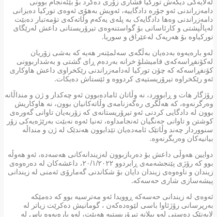
لەلایەکی دیکەش تورکیا فشاری زۆری دەکرد بۆ بێئەنجام بوونی
دامەزراندنی ئەو جۆرە دادگاییە، ئەویش بەهۆی ئەوەی تورکیا دەیزانی
دامەزراندنی وەها دادگایەک بە پلەی یەکەم وڵاتەکەی تۆمەتبار دەبێت
لەپاڵپشتی و کارئاسانی بۆ گواستنەوەی تیرۆریستانی داعش لەرێگای
تورکیاوە بۆ هەریەک لەعێراق و سوریا.
لەو بارەیەوە بەدەیان بەڵگەی سەلمێنەر هەیە کە بەشی زۆریان
لەکۆنفڕاسەکەی قامیشلۆ خرانە بەردەم ڕای گشتی و بەشداربوونی
کۆنفڕاسەکە کە چۆن تورکیا لەدامەزراندنی رێکخراوی داعش هاوکاری
ئەو رێکخراوە تیرۆریستیەی کردووە و ئێستاش دەیکات.
رۆژگار هات و ڕابوورد، نە وڵاتان ئامادەبوون ئەو چەکدار و ژن و منداڵانە
وەرگرنەوە، کە هەڵگری رەگەزنامەی وڵاتەکانیان بوون، نە هاوکاریش
بوون لە دادگایی كردنی ئەو تیرۆریستانەی کە زۆربەیان تاوانی گەورەی
کوشتن و تاوانی جەنگیان ئەنجامداوە، تەنیا ئەوە نەبێت بەرێژەیەکی زۆر
سنووردار چەند وڵاتێک ئامەدەیان تێدابوون هەندێک لە ژن و منداڵە
بیانیەکان وەربگرنەوە.
دوایین هەوڵی داعش بۆ دەربازبوون لەزیندانەکانی هەسەدە، ئەو هەوڵە
بوو کە رۆژی پێنجشەمەی ڕابردوو ٢٠/١/٢٠٢٢، داعشەکان لە دەرەوەی
زیندان و ناوەوەی زیندان دایان بۆ شکاندنی گەمارۆی ئەمنی لە زیندانی
پیشەسازی شاری حەسەکە.
ئەوەی لە زیندانی حەسەکە ڕوویدا ئەو مەترسیە بوو کە دەمێکە
بەرپرسانی رۆژئاوا باسی لێوەدەکەن ، گومانیش دەکرێت زیاتر لە
لایەنێک دەستی لەو پیلانە تیرۆریستیە هەبێت، لەو بارەیەوە باس لە