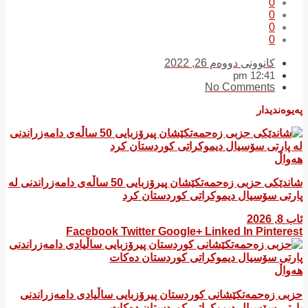
0
0
0
0
کانوونی دووەم 26, 2022
12:41 pm
No Comments
پەیوەندیدار
هەواڵ
شاندێکی حزبی زەحمەتکێشان پیرۆزبایی 50 ساڵەی دامەزراندنی لە
پارتی سۆسیال دیموکراتی کوردستان کرد
ئاب 8, 2026
Facebook
Twitter
Google+
Linked In
Pinterest
هەواڵ
​حزبی زەحمەتکێشانی کوردستان پیرۆزبایی ساڵیادی دامەزراندنی
پارتی سۆسیال دیموکراتی کوردستان دەکات