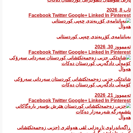
ئاب 8, 2026
Facebook
Twitter
Google+
Linked In
Pinterest
هەواڵ
بەیاننامەی کۆڕبەندی چەپی کوردستانی
تەممووز 30, 2026
Facebook
Twitter
Google+
Linked In
Pinterest
هەواڵ
شاندێکی حزبی زەحمەتکێشانی کوردستان سەردانی سەرۆکی
کۆمەڵی دادگەریی کوردستان دەکات
تەممووز 21, 2026
Facebook
Twitter
Google+
Linked In
Pinterest
هەواڵ
ڕاگەیاندراوی ناڕەزایی لقی هەولێری (حزبی زەحمەتکێشانی