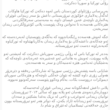
رۆڵی تورکیا و سوریا دەکرێت.
بەرپرسانی رۆژئاوای کوردستان باس لەوە دەکەن کە تورکیا هاوکات
لەگەڵ پەلاماری خۆکوژی تیرۆریستانی داعش بۆ سەر زیندانی غوێڕان
پەلاماری ناوچەی عەین عیسای داوە، بە مەبەستی سەرقاڵکردنی
هێزەکانی هەسەدە تا نەتواننن وەک پێویست پلانی کۆنتڕۆڵکردنی زیندان
سەربخەن.
جگە لەوش هەسەدە ڕایگەیاندووە کە بەڵگەی پێویستیان لەبەردەستە کە
ئەو چەکانەی داعشەکان بۆ پەلاماری زیندان بەکاریانهێناوە لە تورکیاوە
گەیەندراونە دەست ئەو تیرۆریستانە.
بەدەر لە تورکیا باس لە رۆڵی رژێمی سوریاش دەکرێت کە لەپشتی ئەو
پلانە بووبێت، ئەویش بە هاندانی ئەو عەشیرەتە عەرەبانەی ناوچەکە کە
بەشێکیان ئەندامی هێزە ئەمنیەکان و سەر بە هەسەدەن.
شایانی باسە پێشتریش رژێمی سورییا لە شارەکانی رەققە و دێرەزۆر
هەوڵی زۆری داوە کێشە لە نێوان خەڵکی ناوچەکە و هێزەکانی سوریای
دیموکرات درووست بکات، بەڵام وەکوو پێویست سەرکەوتوو نەبووە.
پلانی داعش لەهەڵکوتانە سەر زیندانی غوێران لەحەسەکە
دووبارەکردنەوەی هەمان ئەو پلانە بوو کە ساڵی ٢٠١٣ تیرۆریستان
توانیان زیندانی ئەبوغرێب و تاجی لە نزیک بەغدا بشکێنن و سەدان
تیرۆریست لەو زیندانانە ئازاد بکەن، کە دواتر هەر ئەو تیرۆریستانە بوون
جاڕی خەلافەتی ئیسلامیان لەعێراق و شام دا.