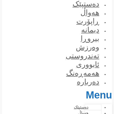
Skip
دەستپێک
to
content
هەواڵ
ڕاپۆرت
دیمانە
بیروڕا
وەرزش
تەندروستی
ئابووری
هەمەڕەنگ
دەربارە
Menu
دەستپێک
هەواڵ