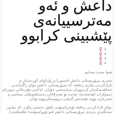
داعش و ئەو
مەترسییانەی
پێشبینی کرابوو
0
0
0
0
هیوا سەید سەلیم
شەڕی تیرۆریستانی داعش لەسوریا و رۆژئاوای کوردستان و
ئازادکردنی شاری رەققە، کە تیرۆریستانی داعش دوای راگەیاندنی
خەلافەتەکەیان کردبوویان بەپایتەختی خۆیان، لەلایەن هێزەکانی سوریای
دیموکرات (هەسەدە)، چەندە بۆ شەڕڤانان دەستکەوتێکی سیاسی و
سەربازی بووە، هێندەش گرفتی درووستکردووە بۆیان.
دوای ئازادكردنی رەققە ئۆپەڕاسیۆنی باهۆز دەستی پێکرد، کە دوایین
سەنگەری بەرەی تیرۆریستانی داعش لەو ئۆپڕاسیۆنەدا تێکشکێندرا،