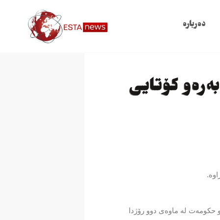
دەربارە
بەرەو كۆتایی
وە.
سڤیل بكوژرێن، سەرۆكی ئۆكرانیا و حكومەت لە ماوەی دوو رۆژدا