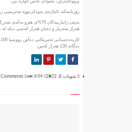
بڕووخێندرێن، ملیۆنان كەس ئاوارە ببن.
رۆژنامەكە، ئاماژەی بەوەكردووە مەترسیی زی
هەزار سەرباز و دەیان هەزار كەسی دیكە لە 
ك
دەگاتە 130 هەزار كەس.
6:54 am
شوبات 6, 2022
 Comments