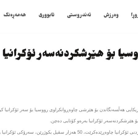
وڕا
وەرزش
تەندروستی
ئابووری
هەمەڕەنگ
وسیا بۆ هێرشكردنەسەر ئۆكرانیا 
یكایی هەڵسەنگاندن بۆ هێرشی چاوەڕوانكراوی رووسیا بۆ سەر ئۆكرانیا كرا
 بۆ هێرشكردنەسەر ئۆكرانیا بەرەو كۆتایی دەچن.
لە ئەگەری ئەنجامدانی هێرشەكەدا بۆ داگیركردنی ئۆكرانیا چاوەڕێدەكرێت، 50 هەزار 