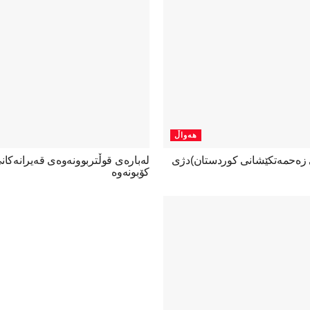
هەواڵ
ی زەحمەتکێشانی کوردستان)دژی
لەبارەی قوڵتربوونەوەی قەیرانەكا
كۆبونەوە