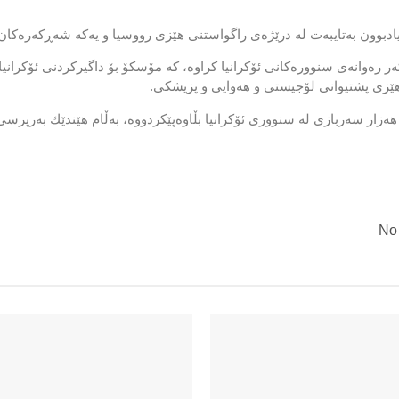
ادبوون بەتایبەت لە درێژەی راگواستنی هێزی رووسیا و یەكە شەڕكەرەكان ب
هێزی پشتیوانی لۆجیستی و هەوایی و پزیشكی.
اربەدەستانی ئەمریكایی دەڵێن رووسیا 100 هەزار سەربازی لە سنووری ئۆكرانیا بڵاوەپێكردووە، بەڵام
No