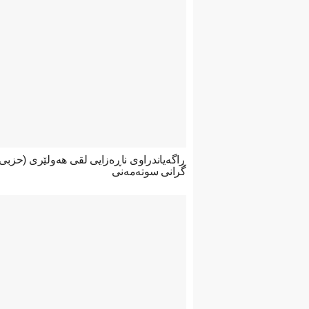
ڕاگەیاندراوی ناڕەزایی لقی هەولێری (حزب
گرانی سوتەمەنی