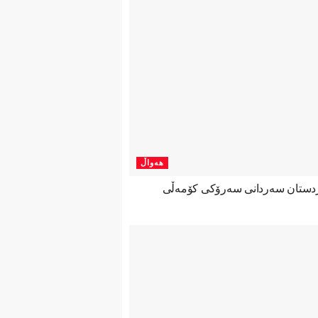
هەواڵ
ردستان سەردانی سەرۆکی کۆمەڵی