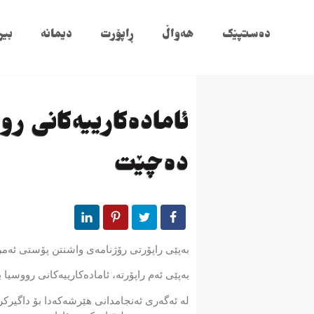
دەستپێک
هەواڵ
ڕاپۆرت
دیمانە
بیر
ئامادەكارییەكانی رو
دەچێت
بەپێی راپۆرتی رۆژنامەی واشنتن پۆستی ئەمر
بەپێی ئەم راپۆرتە، ئامادەكارییەكانی رووسیا