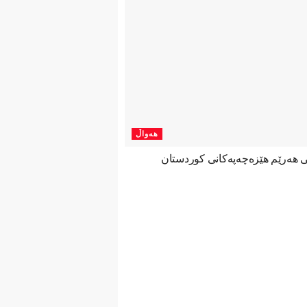
هەواڵ
نی هەرێم هێزەچەپەكانی كوردستان