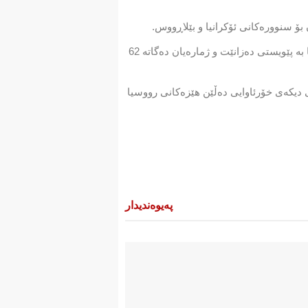
ۆ سنوورەكانی ئۆكرانیا و بێلاڕووس.
بەپێی زانیارییەكان 70%ی هێزو یەكەی شەڕكەر رەوانەی سنوورەكانی ئۆكرانیا كراوە، كە مۆسكۆ بۆ داگیركردنی ئۆكرانیا بە پێویستی دەزانێت و ژمارەیان دەگاتە 62
 هێندێك بەرپرسی دیكەی خۆرئاوایی دەڵێن هێزەكانی رووسیا
پەیوەندیدار