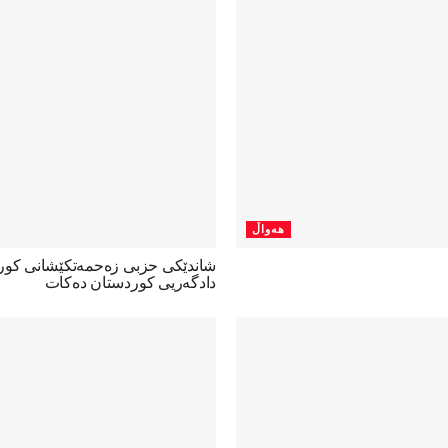
هەواڵ
شاندێکی حزبی زەحمەتکێشانی کو
دادگەریی کوردستان دەکات