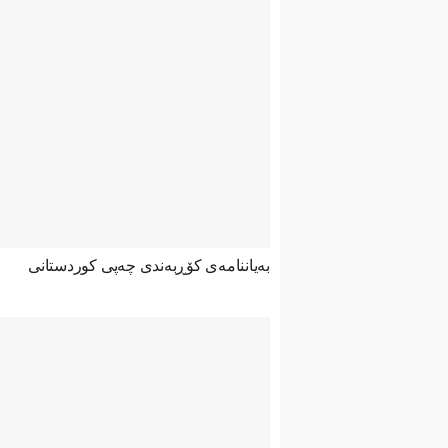
بەیاننامەی کۆڕبەندی چەپی کوردستانی