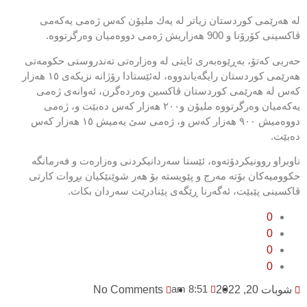
لە هەرێمی كوردستان زیاتر لە یەك ملیۆن كەس ژەمی یەكەمی
ڤاكسینی كۆرۆنا و 900 هەزاریش ژەمی دووەمیان وەرگرتووە.
حەربی كەتۆ، بەڕێوەبەری ئایتی لە وەزارەتی تەندروستی حكومەتی
ھەرێمی كوردستان رایگەیاندووە، لەئێستادا رۆژانە نزیكەی ١٥ ھەزار
كەس لە ھەرێمی كوردستان ڤاكسین وەردەگرن، ئەوانەی ژەمی
یەكەمیان وەرگرتووە ملیۆن و٢٠٠ ھەزار كەس دەبێت و، ژەمی
دووەمیش ٩٠٠ ھەزار كەس و، ژەمی سێ یەمیش ١٥ ھەزار كەس
دەبێت.
ناوبراو روونیكردۆتەوە، ئێستا سەردانیكردنی وەزارەت و فەرمانگە
حكوومیەكان بۆتە مەرج و پێویستە بۆ ھەر شوێنێكیان بڕوات كارتی
ڤاكسینی پێبێت، ئەگەرنا ڕێگەی پێنادرێت سەردان بكات.
0
0
0
0
8:51 am
شوبات 20, 2022
No Comments