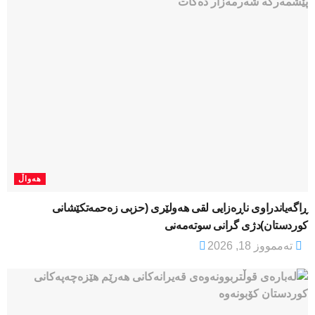
هەواڵ
ڕاگەیاندراوی ناڕەزایی لقی هەولێری (حزبی زەحمەتکێشانی
کوردستان)دژی گرانی سوتەمەنی
تەممووز 18, 2026