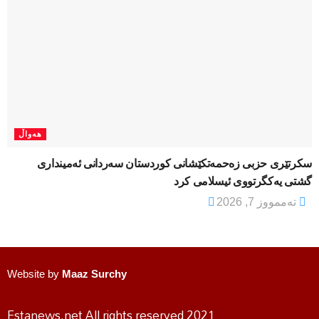
هەواڵ
سکرتێری حزبی زەحمەتکێشانی کوردستان سەردانی ئەمینداری
گشتی یەکگرتووی ئیسلامی کرد
تەممووز 7, 2026
Website by
Maaz Surchy
Estanews.net All rights reserved 2021