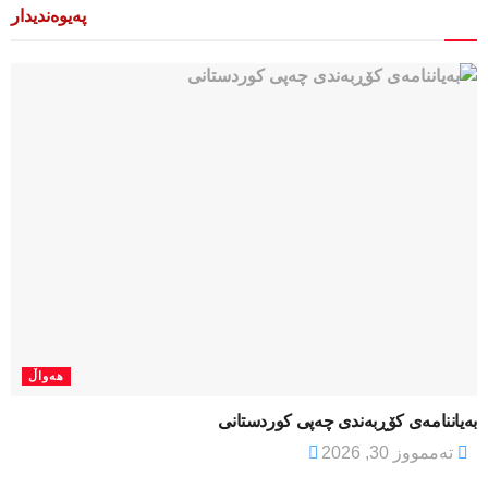
پەیوەندیدار
هەواڵ
بەیاننامەی کۆڕبەندی چەپی کوردستانی
تەممووز 30, 2026