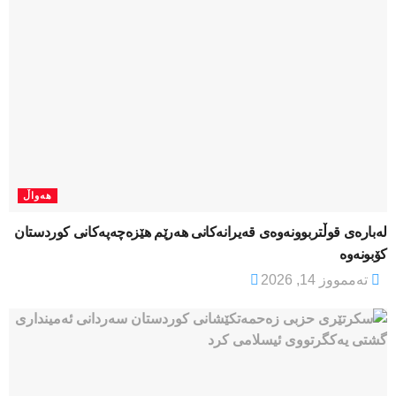
هەواڵ
لەبارەی قوڵتربوونەوەی قەیرانەكانی هەرێم هێزەچەپەكانی كوردستان
كۆبونەوە
تەممووز 14, 2026