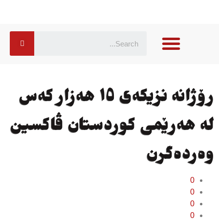
رۆژانە نزیكەی ١٥ ھەزار كەس
لە ھەرێمی كوردستان ڤاكسین
وەردەگرن
0
0
0
0