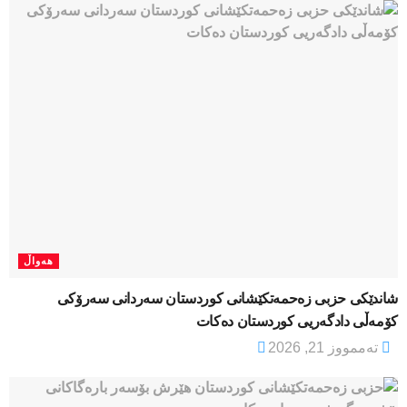
هەواڵ
شاندێکی حزبی زەحمەتکێشانی کوردستان سەردانی سەرۆکی
کۆمەڵی دادگەریی کوردستان دەکات
تەممووز 21, 2026