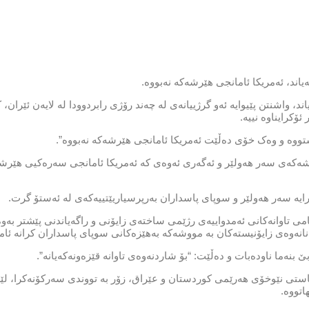
ند، ئەمریکا ئامانجی هێرشەکە نەبووە.
واشنتن پێیوایە ئەو گرژییانەی لە چەند رۆژی رابردوودا لە لایەن ئێران، ک
ۆکرایناوە نییە.
شتووە و وەک خۆی دەڵێت ئەمریکا ئامانجی هێرشەکە نەبووە”.
ێرشەکەی سەر هەولێر و ئەگەری ئەوەی کە ئەمریکا ئامانجی سەرەکیی هێرشە
ی تاوانەکانی ئەمدواییەی رژێمی ساختەی زایۆنی و راگەیاندنی پێشتر بەوەی 
ەنانەوەی زایۆنیستەکان بە مووشەکە بەهێزەکانی سوپای پاسداران کرانە ئاما
نەما ناودەبات و دەڵێت: “بۆ شاردنەوەی تاوانە قێزەونەکەیانە”.
تی نێوخۆی هەرێمی کوردستان و عێراق، زۆر بە تووندی سەرکۆنەکرا، لێ
تووە.