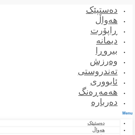
Skip
دەستپێک
to
content
هەواڵ
ڕاپۆرت
دیمانە
بیروڕا
وەرزش
تەندروستی
ئابووری
هەمەڕەنگ
دەربارە
Menu
دەستپێک
هەواڵ