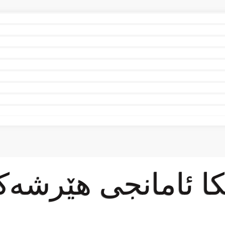
كا ئامانجی هێرشە