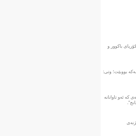
ۆریای باکوور و
کە بووبێت؛ وتی:
کە ئەو تاوانانە
نج”.
ژنەی