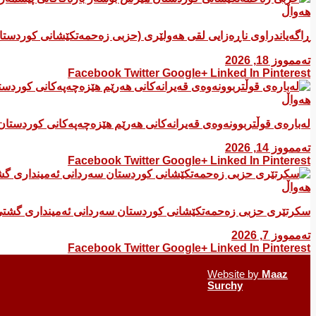
هەواڵ
ڕاگەیاندراوی ناڕەزایی لقی هەولێری (حزبی زەحمەتکێشانی کوردست
تەممووز 18, 2026
Facebook
Twitter
Google+
Linked In
Pinterest
هەواڵ
لەبارەی قوڵتربوونەوەی قەیرانەكانی هەرێم هێزەچەپەكانی كوردستان
تەممووز 14, 2026
Facebook
Twitter
Google+
Linked In
Pinterest
هەواڵ
سکرتێری حزبی زەحمەتکێشانی کوردستان سەردانی ئەمینداری گشتی
تەممووز 7, 2026
Facebook
Twitter
Google+
Linked In
Pinterest
Website by
Maaz
Surchy