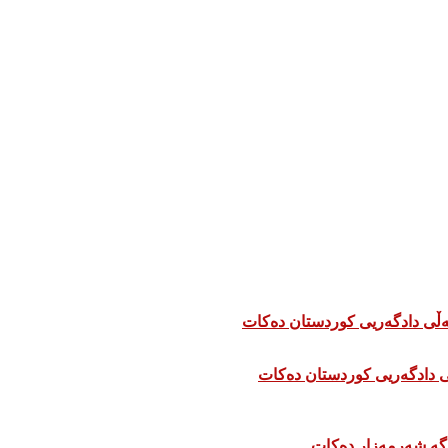
 دادگەریی کوردستان دەکات