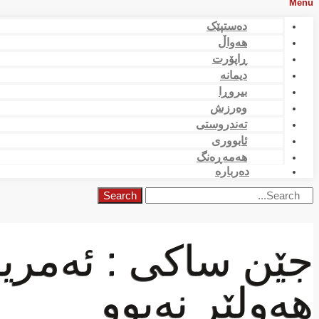
Menu
دەستپێک
هەواڵ
ڕاپۆرت
دیمانە
بیروڕا
وەرزش
تەندروستی
ئابووری
هەمەڕەنگ
دەربارە
Search
جێن ساكی : ئەمری
هەولێر نەبوو