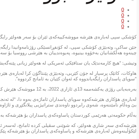
0
0
0
0
کۆشکی سپی لەبارەی هێرشە مووشەکییەکەی ئێران بۆ سەر هەولێر رایگه‌یا
جێن ساکی، وتەبێژی کۆشکی سپی، لە کۆنفڕانسێکی رۆژنامەوانیدا رایگەیاند، 
چینەوە هەڵکشانیان بەخۆوە بینیوە، پەیوەندییان بە هێرشی رووسیا بۆ سەر ئ
وتیشی: “هیچ کارمەندێک یان ستافێکی ئەمریکی لە هەولێر زیانی پێنەگەی
هاوکات، کاتێک پرسیار لە جۆن کێربی، وتەبێژی پێنتاگۆن کرا لەبارەی ه
“سوپای پاسداران رایگەیاندووە کە ئەوان کێیان بە ئامانج کردووە”.
بەرەبەیانی رۆژی یەکشەممە 13ی ئازاری 2022، بە 12 مووشەک هێرش کرایە سەر هەولێر و سوپای پاسداران بەرپرسیاریێتییەکەی لە ئەستۆ گرت.
لەبارەی هۆکاری هێرشەکەوە سوپای پاسداران ئاماژەی بەوە دا، “لە ئەنجام
بێ وەڵام نامێننەوە، شەوی رابردوو ناوەندی ستراتیژیی پیلانگێڕی و ئاژاو
بەڵام حکومەتی هەرێمی کوردستان پاساوەکەی پاسداران بۆ هێرشەکە بەبێ ب
هێرشەکەی سەر شاری هەولێر، کە شوێنی سڤیلی کردە ئامانج، لەسەر ئاس
لێکۆڵینەوەش لەبارەی هێرشەکە و پاساوەکەی پاسداران بۆ هێرشەکە پێکها