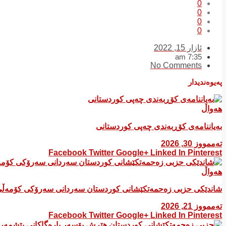
0
0
0
0
ئازار 15, 2022
7:35 am
No Comments
پەیوەندیدار
هەواڵ
بەیاننامەی کۆڕبەندی چەپی کوردستانی
تەممووز 30, 2026
Facebook
Twitter
Google+
Linked In
Pinterest
هەواڵ
شاندێکی حزبی زەحمەتکێشانی کوردستان سەردانی سەرۆکی کۆمەڵی
تەممووز 21, 2026
Facebook
Twitter
Google+
Linked In
Pinterest