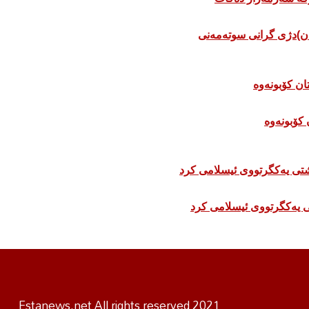
ان)دژی گرانی سوتەمەنی
 كۆبونەوە
 یەکگرتووی ئیسلامی کرد
Estanews.net All rights reserved 2021