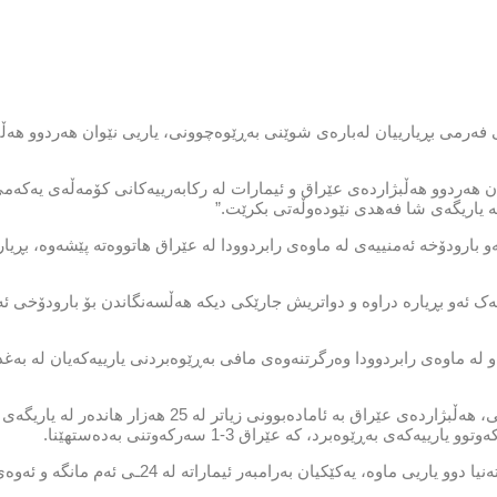
 فەرمی بڕیارییان لەبارەی شوێنی بەڕێوەچوونی، یاریی نێوان هەردوو هەڵ
ان هەردوو هەڵبژاردەی عێراق و ئیمارات لە رکابەرییەکانی کۆمەڵەی یەکەمی
ەو بارودۆخە ئەمنییەی لە ماوەی رابردوودا لە عێراق هاتووەتە پێشەوە، بڕیا
یەک ئەو بڕیارە دراوە و دواتریش جارێکی دیکە هەڵسەنگاندن بۆ بارودۆخی ئ
لە ماوەی رابردوودا وەرگرتنەوەی مافی بەڕێوەبردنی یارییەکەیان لە بە‌غدا 
بڕیاردان بۆ گواستنەوەی یاریی عێراق و ئیمارات لە کاتێکدایە شەوی هەینی، هەڵبژاردەی عێراق بە ئاماد
ەڕێوەبرد، کە عێراق 3-1 سەرکەوتنی بەدەستهێنا.
عێراق ئێستا لە پلەی پێنجەمی کۆمەڵەی یەکەمی پاڵاوتنەکانی مۆندیالە و تەنیا دوو یاریی ماوە، یەکێکیا