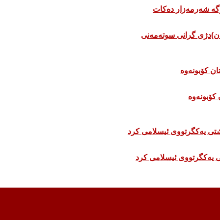
ان)دژی گرانی سوتەمەنی
 كۆبونەوە
 یەکگرتووی ئیسلامی کرد