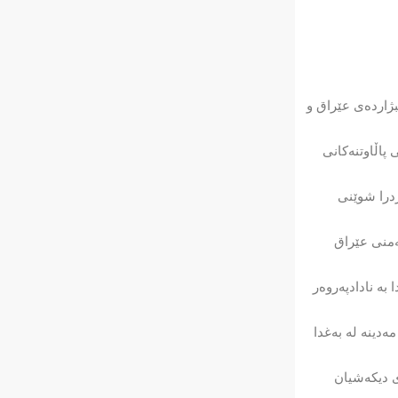
بژاردەی عێراق و
 پاڵاوتنەکانی
ردرا شوێنی
ەمنی عێراق
بە نادادپەروەر
ەبوونی زیاتر لە 25 هەزار هاندەر لە یاریگەی مەدینە لە بەغدا
ن بەرامبەر ئیماراتە لە 24ـی ئەم مانگە و ئەوەی دیکەشیان