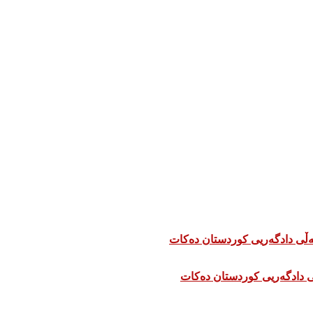
 دادگەریی کوردستان دەکات