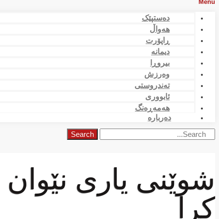
Menu
دەستپێک
هەواڵ
ڕاپۆرت
دیمانە
بیروڕا
وەرزش
تەندروستی
ئابووری
هەمەڕەنگ
دەربارە
Search
شوێنی یاری نێوان 
کرا