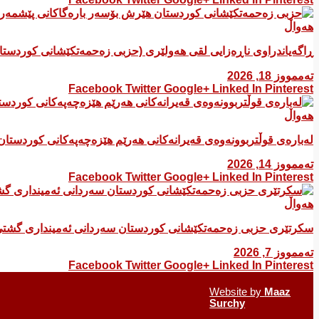
هەواڵ
ڕاگەیاندراوی ناڕەزایی لقی هەولێری (حزبی زەحمەتکێشانی کوردست
تەممووز 18, 2026
Facebook
Twitter
Google+
Linked In
Pinterest
هەواڵ
لەبارەی قوڵتربوونەوەی قەیرانەكانی هەرێم هێزەچەپەكانی كوردستان
تەممووز 14, 2026
Facebook
Twitter
Google+
Linked In
Pinterest
هەواڵ
سکرتێری حزبی زەحمەتکێشانی کوردستان سەردانی ئەمینداری گشتی
تەممووز 7, 2026
Facebook
Twitter
Google+
Linked In
Pinterest
Website by
Maaz
Surchy