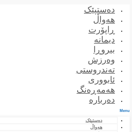
Skip
دەستپێک
to
content
هەواڵ
ڕاپۆرت
دیمانە
بیروڕا
وەرزش
تەندروستی
ئابووری
هەمەڕەنگ
دەربارە
Menu
دەستپێک
هەواڵ