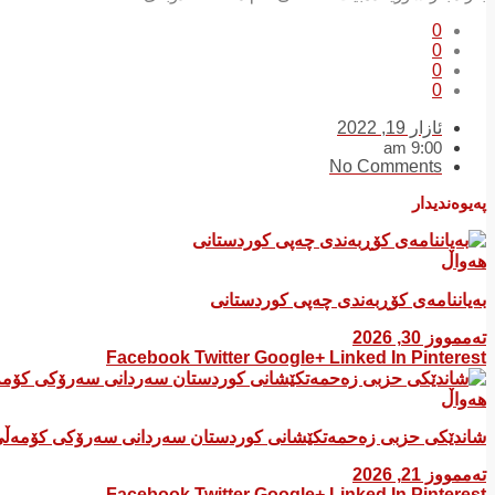
0
0
0
0
ئازار 19, 2022
9:00 am
No Comments
پەیوەندیدار
هەواڵ
بەیاننامەی کۆڕبەندی چەپی کوردستانی
تەممووز 30, 2026
Facebook
Twitter
Google+
Linked In
Pinterest
هەواڵ
شاندێکی حزبی زەحمەتکێشانی کوردستان سەردانی سەرۆکی کۆمەڵی
تەممووز 21, 2026
Facebook
Twitter
Google+
Linked In
Pinterest