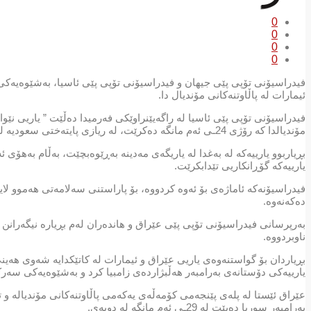
0
0
0
0
فیدراسیۆنی تۆپی پێی جیهان و فیدراسیۆنی تۆپی پێی ئاسیا، بەشێوەیەکی
ئیمارات لە پاڵاوتنەکانی مۆندیال دا.
فیدراسیۆنی تۆپی پێی ئاسیا لە راگەیێنراوێکی فەرمیدا دەڵێت ” یاریی نێو
مۆندیالدا کە رۆژی 24ـی ئەم مانگە دەکرێت، لە ریازی پایتەختی سعودیە لە یاریگەی شا فەهدی نێودەوڵەتی بکرێت.”
بڕیاربوو یارییەکە لە بەغدا لە یاریگەی مەدینە بەڕێوەبچێت، بەڵام بەهۆی ئ
یارییەکە گۆڕانکاریی تێدابکرێت.
فیدراسیۆنەکە ئاماژەی بۆ ئەوە کردووە، بۆ پاراستنی سەلامەتی هەموو لا
دەکەنەوە.
بەرپرسانی فیدراسیۆنی تۆپی پێی عێراق و هاندەران لەم بڕیارە نیگەرانن و 
ناوبردووە.
یارییەکی دۆستانەی بەرامبەر هەڵبژاردەی زامبیا کرد و بەشێوەیەکی سەرکەوتوو یارییەکەی ب
بەرامبەر سوریا دەبێت لە 29ـی ئەم مانگە لە دوبەی.