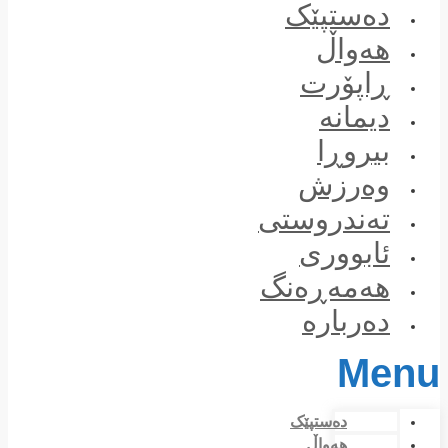
Skip
دەستپێک
to
content
هەواڵ
ڕاپۆرت
دیمانە
بیروڕا
وەرزش
تەندروستی
ئابووری
هەمەڕەنگ
دەربارە
Menu
دەستپێک
هەواڵ