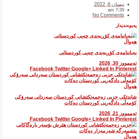
نیسان 6, 2022
7:39 am
No Comments
پەیوەندیدار
هەواڵ
بەیاننامەی کۆڕبەندی چەپی کوردستانی
تەممووز 30, 2026
Facebook
Twitter
Google+
Linked In
Pinterest
هەواڵ
شاندێکی حزبی زەحمەتکێشانی کوردستان سەردانی سەرۆکی
کۆمەڵی دادگەریی کوردستان دەکات
تەممووز 21, 2026
Facebook
Twitter
Google+
Linked In
Pinterest
هەواڵ