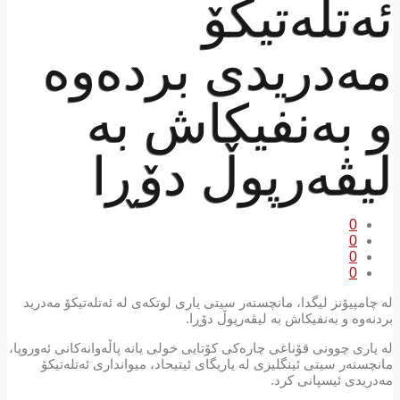
ئەتلەتیکۆ
مەدریدی بردەوە
و بەنفیکاش بە
لیڤەرپوڵ دۆڕا
0
0
0
0
لە چامپیۆنز لیگدا، مانچستەر سیتی یاری لوتکەی لە ئەتلەتیکۆ مەدرید
بردنەوە و بەنفیکاش بە لیڤەرپوڵ دۆڕا.
لە یاری چوونی قۆناغی چارەکی کۆتایی خولی یانە پاڵەوانەکانی ئەوروپا،
مانچستەر سیتی ئینگلیزی لە یاریگای ئیتیحاد، میوانداری ئەتلەتیکۆ
مەدریدی ئیسپانی کرد.