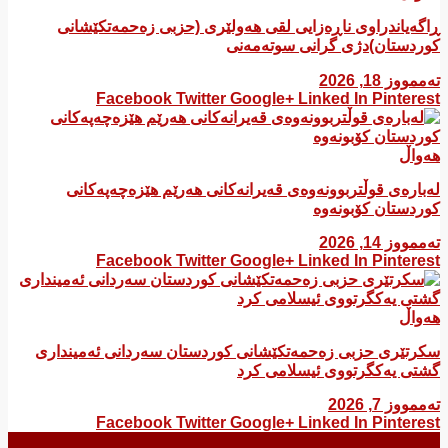
ڕاگەیاندراوی ناڕەزایی لقی هەولێری (حزبی زەحمەتکێشانی
کوردستان)دژی گرانی سوتەمەنی
تەممووز 18, 2026
Facebook
Twitter
Google+
Linked In
Pinterest
هەواڵ
لەبارەی قوڵتربوونەوەی قەیرانەكانی هەرێم هێزەچەپەكانی
كوردستان كۆبونەوە
تەممووز 14, 2026
Facebook
Twitter
Google+
Linked In
Pinterest
هەواڵ
سکرتێری حزبی زەحمەتکێشانی کوردستان سەردانی ئەمینداری
گشتی یەکگرتووی ئیسلامی کرد
تەممووز 7, 2026
Facebook
Twitter
Google+
Linked In
Pinterest