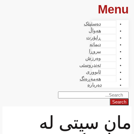
Menu
دەستپێک
هەواڵ
ڕاپۆرت
دیمانە
بیروڕا
وەرزش
تەندروستی
ئابووری
هەمەڕەنگ
دەربارە
Search
مان سیتی لە