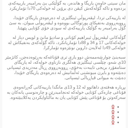
مان سیتی خاوەن یاریگا و هاندەر، بە گۆڵێکی بێ بەرامبەر یارییەکەی
بردەوە و تاکە گۆڵەکەش کیڤن دی برۆین لە خولەکی 70دا تۆماریکرد
لە یارییەکی تردا، لیڤەرپوڵی ئینگلیزی لە دەرەوەی یاریگای خۆیدا،
ڕووبەڕووی بەنفیکای پورتوگالی بووەوە و لیڤەرپوڵی میوان، بە سێ
گۆڵ بەرامبەر بە گۆڵێک یارییەکەی لە سودی خۆی کۆتایی پێهێنا.
گۆڵەکانی لیڤەرپوڵ ئیبراهیم کۆناتی و سادیۆ مانێ و لویس دیاز لە
خولەکەکانی 17 و 34 و 88دا تۆماریانکرد، تاکە گۆڵەکەی بەنفیکاش لە
خولەکی 49دا لەلایەن داروین نونێزەوە تۆمارکرا.
سبەینێ چوارشەممەش دوو یاری تری قۆناغەکە بەڕێوەدەچن، کاتژمێر
10ی شەو، چێڵسی ئینگلیزی هەڵگری نازناوی خولەکە، لە یاریگای
ستامفۆرد بریجی تایبەت بەخۆی، ڕووبەڕووی ڕیاڵ مەدریدی ئیسپانی
دەبێتەوە و بایرن میونشنی ئەڵمانیش لە دەرەوەی یاریگای خۆیدا،
دەبێت بە میوانی ڤیاڕیاڵی ئیسپانی.
بڕیارە هەفتەی داهاتوو لە 12 و 13ی مانگدا یارییەکانی گەڕانەوەی
قۆناغی چارەکی کۆتایی خولەکە ئەنجامبدرێن و چارەنوسی یانەکان بە
سەرکەوتن بۆ قۆناغی پێش کۆتایی یان بە ماڵئاوایکردن یەکلاببێتەوە.
0
0
0
0