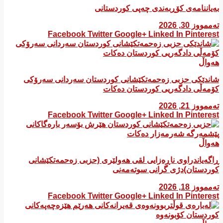
بەیاننامەی کۆڕبەندی چەپی کوردستانی
تەممووز 30, 2026
Facebook
Twitter
Google+
Linked In
Pinterest
هەواڵ
شاندێکی حزبی زەحمەتکێشانی کوردستان سەردانی سەرۆکی
کۆمەڵی دادگەریی کوردستان دەکات
تەممووز 21, 2026
Facebook
Twitter
Google+
Linked In
Pinterest
هەواڵ
ڕاگەیاندراوی ناڕەزایی لقی هەولێری (حزبی زەحمەتکێشانی
کوردستان)دژی گرانی سوتەمەنی
تەممووز 18, 2026
Facebook
Twitter
Google+
Linked In
Pinterest