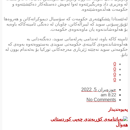
لە وەزیری داد وەربگیرێتەوە ئەوا ئەویش دەستلەكار دەكێشێتەوە و
حكومەت هەڵدەوەشێتەوە.
لەئێستادا پێشكهێنەری حكومەت كە سۆسیال دیموكراتەكانن و هەروەها
ئۆپۆزسیۆنی سوید كە لیبراڵەكانن، چاویان لە دەنگی ئامینەكاكە باوەیە
بۆ هەڵوەشاندنەوە یان ماوەنەوەی حكومەت.
ئامینە كاكە باوە، ئەندامی پەرلەمانی سوید، دەنگنەدانی بە
هەڵوەشاندنەوەی كابینەی حكومەتی سویدی بەستووەتەوە بەوەی كە
حكومەتی سوید نەچێتە ژێرباری مەرجەكانی توركیا بۆ بەئەندام بوون لە
ناتۆ.
0
0
0
0
حوزه‌یران 5, 2022
8:22 am
No Comments
پەیوەندیدار
هەواڵ