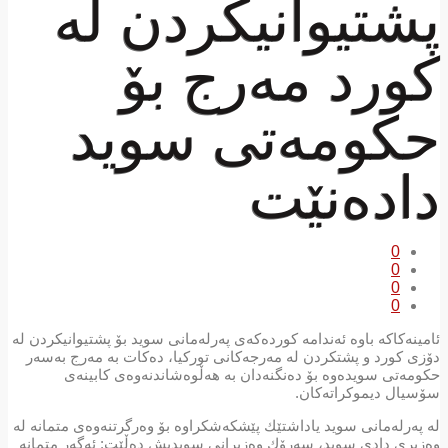
پشتیوانیكردن لە
كورد مەرج بۆ
حكومەتی سوید
دادەنێت
0
0
0
0
ئامینەكاكە باوە ئەندامە کوردەکەی پەرلەمانی سوید بۆ پشتیوانیكردن لە
دۆزی كورد و پشتكردن لە مەرجەكانی توركیا، دەكات بە مەرج بەسەر
حكومەتی سویدەوە بۆ دەنگنەدان بە هەڵوەشاندنەوەی كابینەی
سۆسیال دیموكراتەكان.
لە پەرلەمانی سوید یاداشتێك پێشكەشكراوە بۆ وەرگرتنەوەی متمانە لە
وەزیری دادی سوید، سەرۆك وەزیرانی سویدیش دەڵێت: ئەگەر متمانە