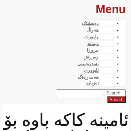
Menu
دەستپێک
هەواڵ
ڕاپۆرت
دیمانە
بیروڕا
وەرزش
تەندروستی
ئابووری
هەمەڕەنگ
دەربارە
Search
ئامینە كاكە باوە بۆ