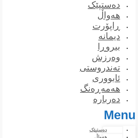
Skip
دەستپێک
to
content
هەواڵ
ڕاپۆرت
دیمانە
بیروڕا
وەرزش
تەندروستی
ئابووری
هەمەڕەنگ
دەربارە
Menu
دەستپێک
هەواڵ