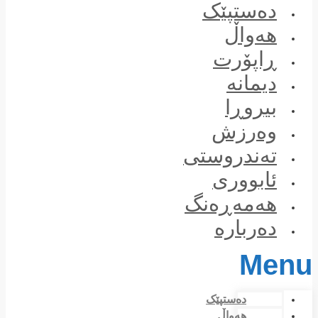
Skip
دەستپێک
to
content
هەواڵ
ڕاپۆرت
دیمانە
بیروڕا
وەرزش
تەندروستی
ئابووری
هەمەڕەنگ
دەربارە
Menu
دەستپێک
هەواڵ