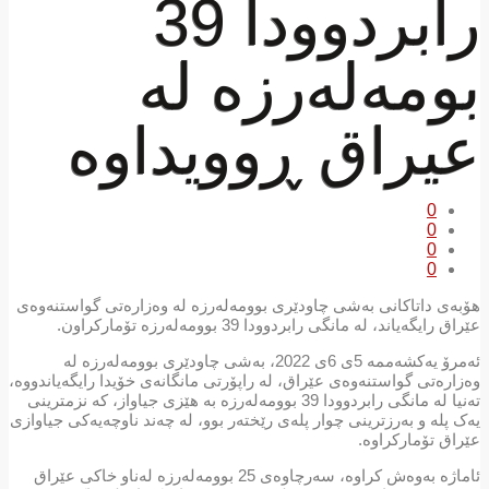
رابردوودا 39
بومەلەرزە لە
عیراق ڕوویداوە
0
0
0
0
هۆبەی داتاکانی بەشی چاودێری بوومەلەرزە لە وەزارەتی گواستنەوەی
عێراق رایگەیاند، لە مانگی رابردوودا 39 بوومەلەرزە تۆمارکراون.
ئەمرۆ یەکشەممە 5ی 6ی 2022، بەشی چاودێری بوومەلەرزە لە
وەزارەتی گواستنەوەی عێراق، لە راپۆرتی مانگانەی خۆیدا رایگەیاندووە،
تەنیا لە مانگی رابردوودا 39 بوومەلەرزە بە هێزی جیاواز، کە نزمترینی
یەک پلە و بەرزترینی چوار پلەی رێختەر بوو، لە چەند ناوچەیەکی جیاوازی
عێراق تۆمارکراوە.
ئاماژە بەوەش کراوە، سەرچاوەی 25 بوومەلەرزە لەناو خاکی عێراق