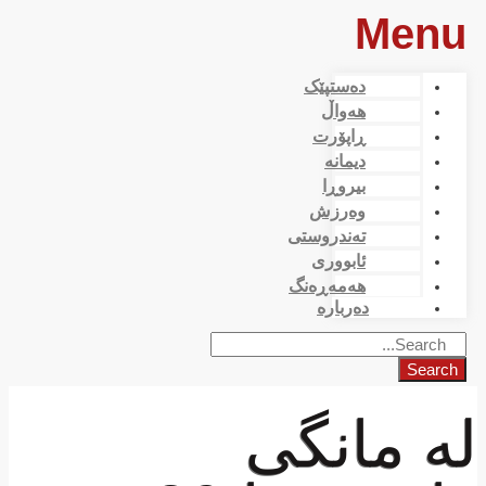
Menu
دەستپێک
هەواڵ
ڕاپۆرت
دیمانە
بیروڕا
وەرزش
تەندروستی
ئابووری
هەمەڕەنگ
دەربارە
Search
لە مانگی