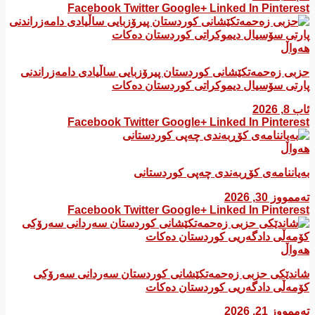
Facebook
Twitter
Google+
Linked In
Pinterest
هەواڵ
​حزبی زەحمەتکێشانی کوردستان پیرۆزبایی ساڵیادی دامەزراندنی
پارتی سۆسیال دیموکراتی کوردستان دەکات
ئاب 8, 2026
Facebook
Twitter
Google+
Linked In
Pinterest
هەواڵ
بەیاننامەی کۆڕبەندی چەپی کوردستانی
تەممووز 30, 2026
Facebook
Twitter
Google+
Linked In
Pinterest
هەواڵ
شاندێکی حزبی زەحمەتکێشانی کوردستان سەردانی سەرۆکی
کۆمەڵی دادگەریی کوردستان دەکات
تەممووز 21, 2026