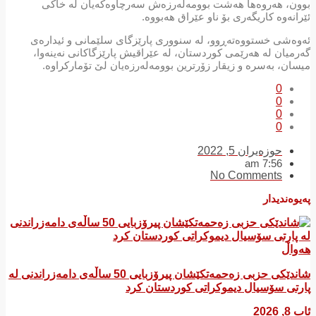
بوون، هەروەها هەشت بوومەلەرزەش سەرچاوەکەیان لە خاکی
ئێرانەوە کاریگەری بۆ ناو عێراق هەبووە.
ئەوەشی خستووەتەڕوو، لە سنووری پارێزگای سلێمانی و ئیدارەی
گەرمیان لە هەرێمی کوردستان، لە عێراقیش پارێزگاکانی نەینەوا،
میسان، بەسرە و زیقار زۆرترین بوومەلەرزەیان لێ تۆمارکراوە.
0
0
0
0
حوزه‌یران 5, 2022
7:56 am
No Comments
پەیوەندیدار
هەواڵ
شاندێکی حزبی زەحمەتکێشان پیرۆزبایی 50 ساڵەی دامەزراندنی لە
پارتی سۆسیال دیموکراتی کوردستان کرد
ئاب 8, 2026