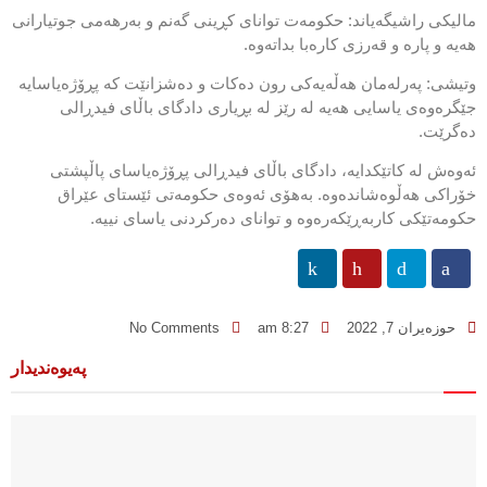
مالیکی راشیگەیاند: حکومەت توانای کڕینی گەنم و بەرهەمی جوتیارانی
هەیە و پارە و قەرزی کارەبا بداتەوە.
وتیشی: پەرلەمان هەڵەیەکی رون دەکات و دەشزانێت کە پڕۆژەیاسایە
جێگرەوەی یاسایی هەیە لە رێز لە بڕیاری دادگای باڵای فیدڕالی
دەگرێت.
ئەوەش لە کاتێکدایە، دادگای باڵای فیدڕالی پڕۆژەیاسای پاڵپشتی
خۆراكی هەڵوەشاندەوە. بەهۆی ئەوەی حکومەتی ئێستای عێراق
حکومەتێکی کاربەڕێکەرەوە و توانای دەرکردنی یاسای نییە.
حوزه‌یران 7, 2022
8:27 am
No Comments
پەیوەندیدار