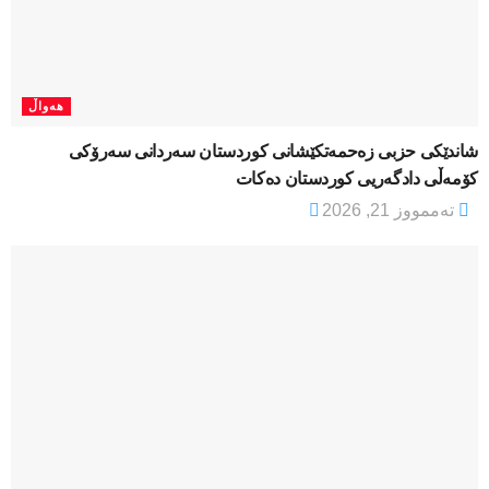
هەواڵ
شاندێکی حزبی زەحمەتکێشانی کوردستان سەردانی سەرۆکی
کۆمەڵی دادگەریی کوردستان دەکات
تەممووز 21, 2026