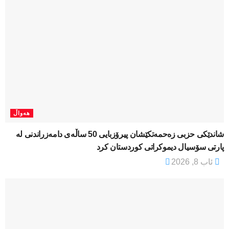
هەواڵ
شاندێکی حزبی زەحمەتکێشان پیرۆزبایی 50 ساڵەی دامەزراندنی لە
پارتی سۆسیال دیموکراتی کوردستان کرد
ئاب 8, 2026