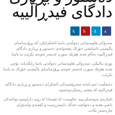
دادگای فیدڕاڵییە
سەرۆکی هاوپەیمانی دەوڵەتی یاسا ئاشکرایکرد کە پڕۆژەیاسای
پاڵپشتی ئاسایشی خۆراك پێچەوانەی دەستور و بڕیاری دادگای
فیدڕاڵییە، بەڵام چەند هێزێك سورن لەسەر ئەوەی بکرێت بە یاسا.
نوری مالیکی، سەرۆکی هاوپەیمانی دەوڵەتی یاسا رایگەیاند: بۆچی
چەند هێزێك سورن لەسەر ئەوەی پڕۆژەیاسای پاڵپشتی خۆراك بە یاسا
بکرێت.
دەشڵێت: ئەو بابەتە سەرپێچییەکی ئاشکرای دەستور و بڕیاری دادگای
فیدڕالییە کە پێشتر رەتیکردوەتەوە.
ئاماژەی بەوەشکردوە، حکومەت لە ئێستادا لە روی داراییەوە توانایەکی
باشی هەیە و دەتوانێت خەڵك دابمەزرێنیت و کێشەی وانەبێژان
چارەسەر بکات.