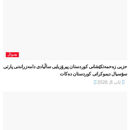
هەواڵ
​حزبی زەحمەتکێشانی کوردستان پیرۆزبایی ساڵیادی دامەزراندنی پارتی
سۆسیال دیموکراتی کوردستان دەکات
ئاب 8, 2026