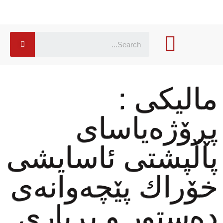
مالیكی :
پڕۆژەیاسای
پاڵپشتی ئاسایشی
خۆراك پێچەوانەی
دەستور و بڕیاری