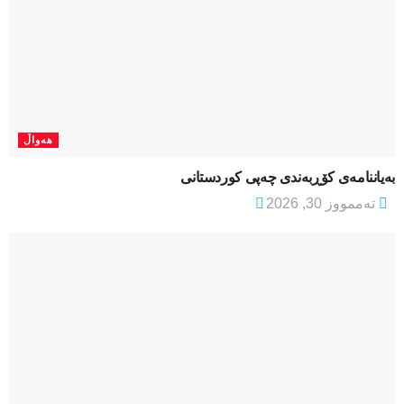
هەواڵ
بەیاننامەی کۆڕبەندی چەپی کوردستانی
تەممووز 30, 2026