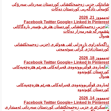
شاندێکی حزبی زەحمەتکێشانی کوردستان سەردانی سەرۆکی
کۆمەڵی دادگەریی کوردستان دەکات
تەممووز 21, 2026
Facebook
Twitter
Google+
Linked In
Pinterest
هەواڵ
ڕاگەیاندراوی ناڕەزایی لقی هەولێری (حزبی زەحمەتکێشانی
کوردستان)دژی گرانی سوتەمەنی
تەممووز 18, 2026
Facebook
Twitter
Google+
Linked In
Pinterest
هەواڵ
لەبارەی قوڵتربوونەوەی قەیرانەكانی هەرێم هێزەچەپەكانی
كوردستان كۆبونەوە
تەممووز 14, 2026
Facebook
Twitter
Google+
Linked In
Pinterest