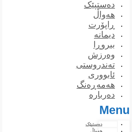
Skip
دەستپێک
to
content
هەواڵ
ڕاپۆرت
دیمانە
بیروڕا
وەرزش
تەندروستی
ئابووری
هەمەڕەنگ
دەربارە
Menu
دەستپێک
هەواڵ