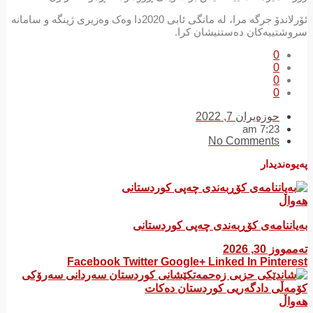
ئۆرلاندۆ جرگە مرا، لە مانگی ئابی 2020دا وەک وەزیری ژینگە و سامانە
سروشتییەکان دەستنیشان کرا.
0
0
0
0
حوزه‌یران 7, 2022
7:23 am
No Comments
پەیوەندیدار
هەواڵ
بەیاننامەی کۆڕبەندی چەپی کوردستانی
تەممووز 30, 2026
Facebook
Twitter
Google+
Linked In
Pinterest
هەواڵ