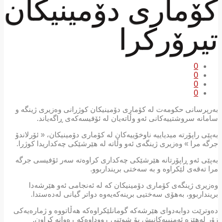
کۆماری دۆمینیکان
تیرۆركرا
0
0
0
0
بەرپرسانی حکومەت لە کۆماری دۆمینیکان کوژرانی وەزیری ژینگە و
سامانە سروشتییەکانی ئەو وڵاتەیان لە ئۆفیسەکەی ڕاگەیاند.
بەپێی راپۆرتە میدیاییە ناوخۆییەکان لە کۆماری دۆمینیکان، « ئۆرلاندۆ
جرگە مرا » وەزیری ژینگەی ئەو وڵاتە لە هێرشێکی چەکداریدا کوژرا.
بەپێی ئەو ڕاپۆرتانە هێرشێکی چەکداری کراوەتە سەر ئۆفیسی جرگە
مرا تەقەی لێكراوە و بە سەختی برینداربوو.
وەزیری ژینگەی کۆماری دۆمینیکان کە لە ئەنجامی ئەو هێرشەدا
برینداربوو، بەهۆی سەختیی برینەكەیەوە دواتر گیانی لەدەستدا.
دەوترێت دوابەدوای هێرشەکە گومانلێکراوەکە هەڵاتووە و ژمارەیەکی
زۆر لەهێزە ئەمنییەکانیش بۆ شوێنی ڕووداوەکە ڕەوانە كراون.