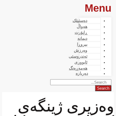
Menu
دەستپێک
هەواڵ
ڕاپۆرت
دیمانە
بیروڕا
وەرزش
تەندروستی
ئابووری
هەمەڕەنگ
دەربارە
Search
وەزیری ژینگەی