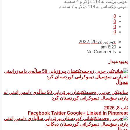
نەوتی برێنت بە 113 دۆلار و 4 سەنتە
نەوتی تێکساس بە 119 دۆلار و 7 سەنتە
0
0
0
0
حوزه‌یران 20, 2022
8:20 am
No Comments
پەیوەندیدار
هەواڵ
شاندێکی حزبی زەحمەتکێشان پیرۆزبایی 50 ساڵەی دامەزراندنی لە
پارتی سۆسیال دیموکراتی کوردستان کرد
ئاب 8, 2026
Facebook
Twitter
Google+
Linked In
Pinterest
هەواڵ