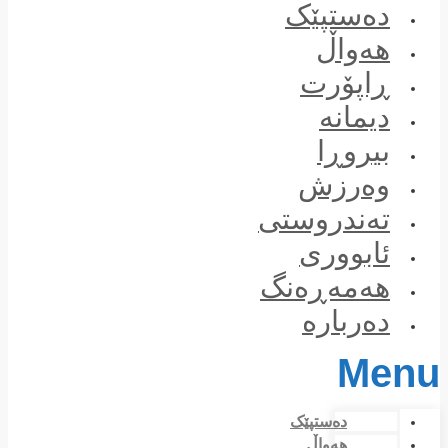
Skip
دەستپێک
to
content
هەواڵ
ڕاپۆرت
دیمانە
بیروڕا
وەرزش
تەندروستی
ئابووری
هەمەڕەنگ
دەربارە
Menu
دەستپێک
هەواڵ