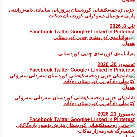
​حزبی زەحمەتکێشانی کوردستان پیرۆزبایی ساڵیادی دامەزراندنی
پارتی سۆسیال دیموکراتی کوردستان دەکات
ئاب 8, 2026
Facebook
Twitter
Google+
Linked In
Pinterest
هەواڵ
بەیاننامەی کۆڕبەندی چەپی کوردستانی
تەممووز 30, 2026
Facebook
Twitter
Google+
Linked In
Pinterest
هەواڵ
شاندێکی حزبی زەحمەتکێشانی کوردستان سەردانی سەرۆکی
کۆمەڵی دادگەریی کوردستان دەکات
تەممووز 21, 2026
Facebook
Twitter
Google+
Linked In
Pinterest
هەواڵ