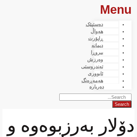
Menu
دەستپێک
هەواڵ
ڕاپۆرت
دیمانە
بیروڕا
وەرزش
تەندروستی
ئابووری
هەمەڕەنگ
دەربارە
Search
دۆلار به‌رزبوه‌وه‌ و