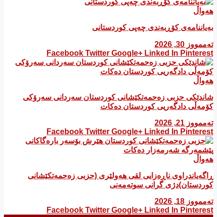
هەواڵ
بەیاننامەی کۆڕبەندی چەپی کوردستانی
تەممووز 30, 2026
Facebook
Twitter
Google+
Linked In
Pinterest
هەواڵ
شاندێکی حزبی زەحمەتکێشانی کوردستان سەردانی سەرۆکی
کۆمەڵی دادگەریی کوردستان دەکات
تەممووز 21, 2026
Facebook
Twitter
Google+
Linked In
Pinterest
هەواڵ
ڕاگەیاندراوی ناڕەزایی لقی هەولێری (حزبی زەحمەتکێشانی
کوردستان)دژی گرانی سوتەمەنی
تەممووز 18, 2026
Facebook
Twitter
Google+
Linked In
Pinterest