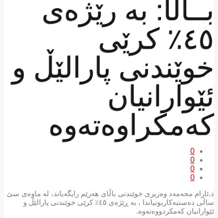
بــاڵا: بە رێژەی
٤٥٪ کرێی
خوێندنی پارالێڵ و
ئێوارانیان
کەمکراوەتەوە
0
0
0
0
د.ئارام محەمەد وەزیری خوێندنی باڵای ھەرێم رایگەیاند، لە ماوەی سێ
ساڵی دەستبەکاربونیاندا ، بە ڕێژەی ٤٥٪ کرێی خوێندنی پارالێڵ و
ئێوارانیان کەمکردووەتەوە.