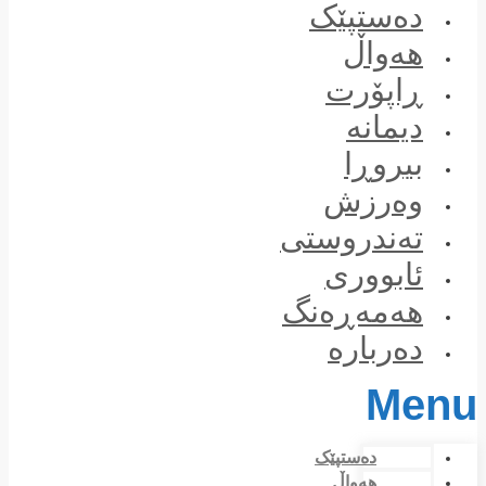
Skip
دەستپێک
to
content
هەواڵ
ڕاپۆرت
دیمانە
بیروڕا
وەرزش
تەندروستی
ئابووری
هەمەڕەنگ
دەربارە
Menu
دەستپێک
هەواڵ