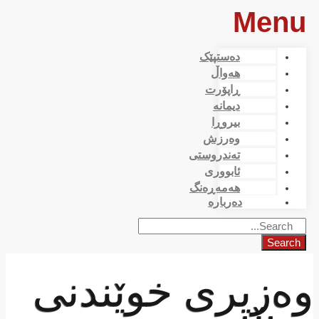
Menu
دەستپێک
هەواڵ
ڕاپۆرت
دیمانە
بیروڕا
وەرزش
تەندروستی
ئابووری
هەمەڕەنگ
دەربارە
Search
وەزیری خوێندنی