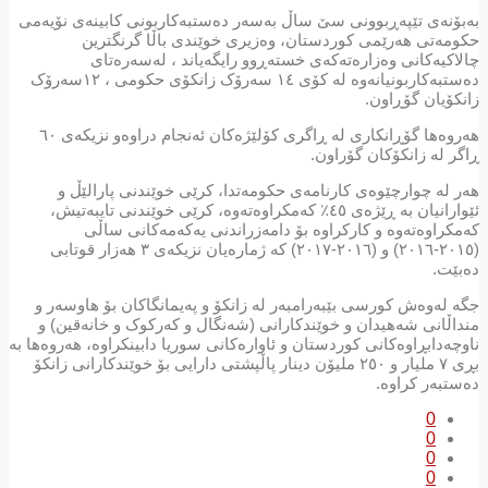
بەبۆنەی تێپەڕبوونی سێ ساڵ بەسەر دەستبەکاربونی کابینەی نۆیەمی
حکومەتی ھەرێمی کوردستان، وەزیری خوێندی باڵا گرنگترین
چالاکیەکانی وەزارەتەکەی خستەڕوو رایگەیاند ، لەسەرەتای
دەستبەکاربونیانەوە لە کۆی ١٤ سەرۆک زانکۆی حکومی ، ١٢سەرۆک
زانکۆیان گۆڕاون.
ھەروەھا گۆڕانکاری لە ڕاگری کۆلێژەکان ئەنجام دراوەو نزیکەی ٦٠
ڕاگر لە زانکۆکان گۆراون.
ھەر لە چوارچێوەی کارنامەی حکومەتدا، کرێی خوێندنی پارالێڵ و
ئێوارانیان بە ڕێژەی ٤٥٪ کەمکراوەتەوە، کرێی خوێندنی تایبەتیش،
کەمکراوەتەوە و کارکراوە بۆ دامەزراندنی یەکەمەکانی ساڵی
(٢٠١٥-٢٠١٦) و (٢٠١٦-٢٠١٧) کە ژمارەیان نزیکەی ٣ ھەزار قوتابی
دەبێت.
جگە لەوەش کورسی بێبەرامبەر لە زانکۆ و پەیمانگاکان بۆ ھاوسەر و
منداڵانی شەھیدان و خوێندکارانی (شەنگال و کەرکوک و خانەقین) و
ناوچەدابڕاوەکانی کوردستان و ئاوارەکانی سوریا دابینکراوە، ھەروەھا بە
بڕی ٧ ملیار و ٢٥٠ ملیۆن دینار پاڵپشتی دارایی بۆ خوێندکارانی زانکۆ
دەستبەر کراوە.
0
0
0
0