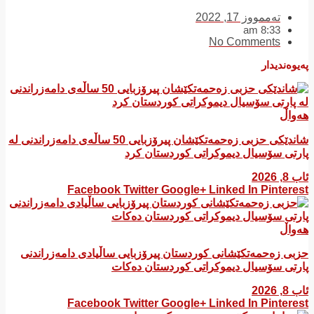
تەممووز 17, 2022
8:33 am
No Comments
پەیوەندیدار
هەواڵ
شاندێکی حزبی زەحمەتکێشان پیرۆزبایی 50 ساڵەی دامەزراندنی لە
پارتی سۆسیال دیموکراتی کوردستان کرد
ئاب 8, 2026
Facebook
Twitter
Google+
Linked In
Pinterest
هەواڵ
​حزبی زەحمەتکێشانی کوردستان پیرۆزبایی ساڵیادی دامەزراندنی
پارتی سۆسیال دیموکراتی کوردستان دەکات
ئاب 8, 2026
Facebook
Twitter
Google+
Linked In
Pinterest