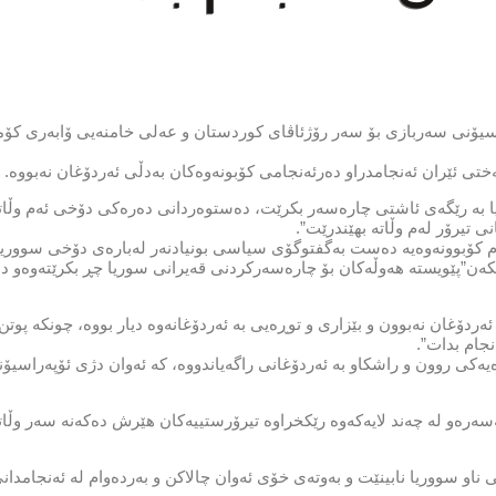
یۆنی سەربازی بۆ سەر رۆژئاڤای كوردستان و عەلی خامنەیی ۆابەری كۆم
ەختی ئێران ئەنجامدراو دەرئەنجامی كۆبونەوەكان بەدڵی ئەردۆغان نەبووە.
ا بە رێگەی ئاشتی چارەسەر بكرێت، دەستوەردانی دەرەكی دۆخی ئەم وڵاتە
تیرۆر لەم وڵاتە بهێندرێت”.
م كۆبوونەوەیە دەست بەگفتوگۆی سیاسی بونیادنەر لەبارەی دۆخی سووریا
ەن”پێویستە هەوڵەكان بۆ چارەسەركردنی قەیرانی سوریا چڕ بكرێتەوەو دۆ
ئەردۆغان نەبوون و بێزاری و توڕەیی بە ئەردۆغانەوە دیار بووە، چونكە پوت
نجام بدات”.
ەكی روون و راشكاو بە ئەردۆغانی راگەیاندووە، كە ئەوان دژی ئۆپەراسیۆن
ەرەو لە چەند لایەكەوە رێكخراوە تیرۆرستییەكان هێرش دەكەنە سەر وڵاتە
 ناو سووریا نابینێت و بەوتەی خۆی ئەوان چالاكن و بەردەوام لە ئەنجامدان