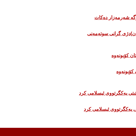
ان)دژی گرانی سوتەمەنی
 كۆبونەوە
 یەکگرتووی ئیسلامی کرد