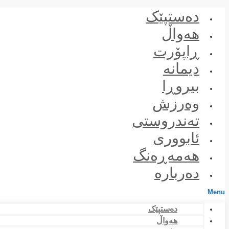
Skip
دەستپێک
to
content
هەواڵ
ڕاپۆرت
دیمانە
بیروڕا
وەرزش
تەندروستی
ئابووری
هەمەڕەنگ
دەربارە
Menu
دەستپێک
هەواڵ