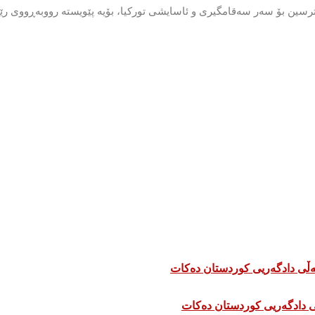
رسین بۆ سەر سەقامگیری و ئاسایشی توركیا، بۆیە پێویستە رووبەڕووی رێ
 دادگەریی کوردستان دەکات