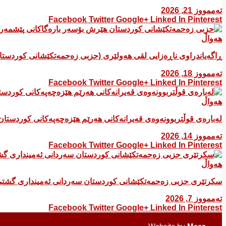
تەممووز 21, 2026
Facebook
Twitter
Google+
Linked In
Pinterest
هەواڵ
ڕاگەیاندراوی ناڕەزایی لقی هەولێری (حزبی زەحمەتکێشانی کوردست
تەممووز 18, 2026
Facebook
Twitter
Google+
Linked In
Pinterest
هەواڵ
لەبارەی قوڵتربوونەوەی قەیرانەكانی هەرێم هێزەچەپەكانی كوردستان
تەممووز 14, 2026
Facebook
Twitter
Google+
Linked In
Pinterest
هەواڵ
سکرتێری حزبی زەحمەتکێشانی کوردستان سەردانی ئەمینداری گشتی
تەممووز 7, 2026
Facebook
Twitter
Google+
Linked In
Pinterest