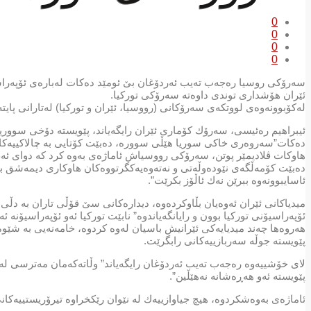
0
0
0
0
سەرۆكی روسیا رەجەب تەیب ئەردۆغان بێ ئومێد دەكات لەبارەی ئۆپەراس
ئێران هۆشداری توندی داوەتە سەرۆكی توركیا.
لەكۆبوونەوەی لووتكەی سەرۆكانی (رووسیا، ئێران و توركیا) لەتارانی پایت
ئیبراهیم رەئیسی، سەرۆك كۆماری ئێران رایگەیاند، پێویستە دۆخی سووری
دەكات”سەروەری خاكی سوریا هێڵی سوورە، دەبێت كۆتایی بە چالاكییەكانی 
هاوكات ڤلادیمێر پوتن، سەرۆكی رووسیاش ئاماژەی بەوە كرد كە دوای ئە
دەبێت كۆمەڵگەی نێودەوڵەتی و نەتەوەیەكگرتووەكان هاوكاری دیمەشق بك
ئاسایبوونەوە ببرێن نەك ئاڵۆز بكرێت”.
میدیاكانی ئێران ئەوەیان بڵاوكردەوە، دیدارەكانی سێ قۆڵی تاران بە دڵی 
ئۆپەراسیۆنی توركیا بوون و رایانگەیاندوە” نابێت توركیا ئەو ئۆپەراسیۆنە ئە
هەروەها چەند میدیایەكی ئێرانیش باسیان لەوە كردوە، خامەنەیی بە شێوەی
پێویستە جوڵە سەربازییەكانی رابگرێت.
لای خۆشییەوە رەجەب تەیب ئەردۆغان رایگەیاند” وڵاتەكەمان مەترسی لەس
پێویستە ئەو هەڕەشانە نەهێڵین”.
ئاماژەی بەوەشكردوە، هیچ جیاوازییەك لە نێوان رێكخراوە تیرۆریستییەكانی