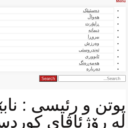
Menu
دەستپێک
هەواڵ
ڕاپۆرت
دیمانە
بیروڕا
وەرزش
تەندروستی
ئابووری
هەمەڕەنگ
دەربارە
Search
پوتن و رئیسی : ناب
لە رۆژئاڤای كوردس