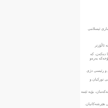
اری ئیسلامی
 ئاڵۆزتر
 دەكەن، كە
خەكە بەرەو
ن و رئیسی دژی
ی توركیان و
كەمان، بۆیە ئێمە
ی هێرشەكانیان.