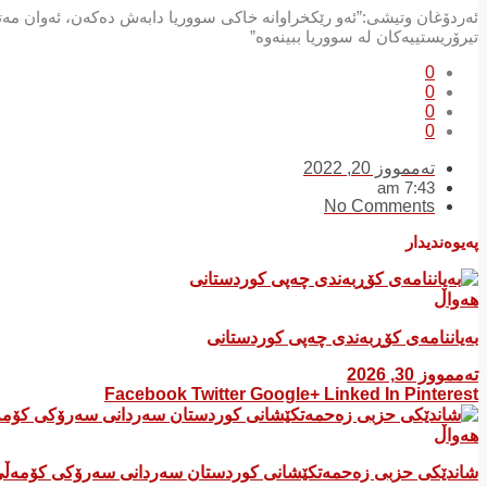
ئەردۆغان وتیشی:”ئەو رێكخراوانە خاكی سووریا دابەش دەكەن، ئەوان مەت
تیرۆریستییەكان لە سووریا ببینەوە”
0
0
0
0
تەممووز 20, 2022
7:43 am
No Comments
پەیوەندیدار
هەواڵ
بەیاننامەی کۆڕبەندی چەپی کوردستانی
تەممووز 30, 2026
Facebook
Twitter
Google+
Linked In
Pinterest
هەواڵ
شاندێکی حزبی زەحمەتکێشانی کوردستان سەردانی سەرۆکی کۆمەڵی