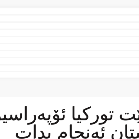
ێت توركیا ئۆپەراسی
تان ئەنجام بدات