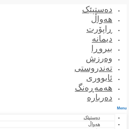
Skip
دەستپێک
to
content
هەواڵ
ڕاپۆرت
دیمانە
بیروڕا
وەرزش
تەندروستی
ئابووری
هەمەڕەنگ
دەربارە
Menu
دەستپێک
هەواڵ