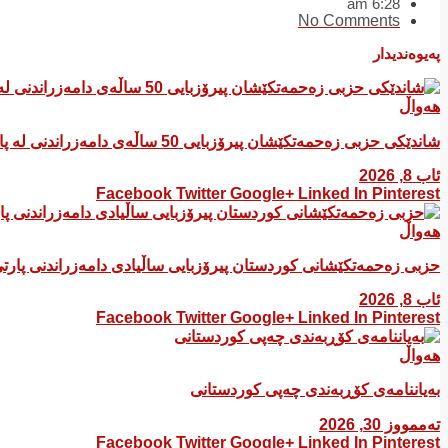
6:28 am
No Comments
پەیوەندیدار
هەواڵ
شاندێکی حزبی زەحمەتکێشان پیرۆزبایی 50 ساڵەی دامەزراندنی لە پارتی سۆسیال دیموکراتی کوردستان کرد
ئاب 8, 2026
Facebook
Twitter
Google+
Linked In
Pinterest
هەواڵ
​حزبی زەحمەتکێشانی کوردستان پیرۆزبایی ساڵیادی دامەزراندنی پار
ئاب 8, 2026
Facebook
Twitter
Google+
Linked In
Pinterest
هەواڵ
بەیاننامەی کۆڕبەندی چەپی کوردستانی
تەممووز 30, 2026
Facebook
Twitter
Google+
Linked In
Pinterest