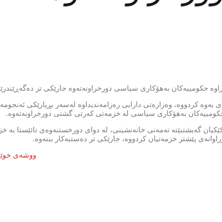
راوە حکومییەکان بەھۆکاری سیاسی دورخراونەتەوە جارێکی تر دەگەڕێندرێن
ەی بەوە کردووە، وەزارەتی دارایی رەزامەندیداوە لەسەر بڕیارێکی ئەنجومە
 حکومییەکان بەھۆکاری سیاسی لە خزمەتی کەرتی گشتی دورخراونەتەوە.
ێکیان گەیشتبێتە تەمەنی خانەنشینی، لە دوای دورخستنەوەی تائێستا بە خ
اوانەی پێشتر خزمەتیان کردووە، جارێکی تر دەستبەکار ببنەوە.
ووشەی خوێندراوە (