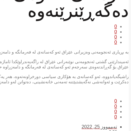
دەگەڕێنرێنەوە
0
0
0
0
بە بڕیاری ئەنجومەنی وەزیرانی عێراق ئەو کەسانەی لە فەرمانگە و دامەز
ئەمیندارێتی گشتی ئەنجومەنی نوێنەرانی عێراق لە راگەیەندراوێکدا ئاماژ
عێراق بۆ گەڕاندنەوەی سەرجەم ئەو کەسانەی لە فەرمانگە و دامەزراوە
راشیگەیاندووە، ئەو کەسانەی بە ھۆکاری سیاسی دورخراونەتەوە، ھەر یەک
دەکرێت و ئەوانەشی نەگەیشتبێتنە تەمەنی خانەنشینی، دەتوانن لەو دامەزر
0
0
0
0
تەممووز 25, 2022