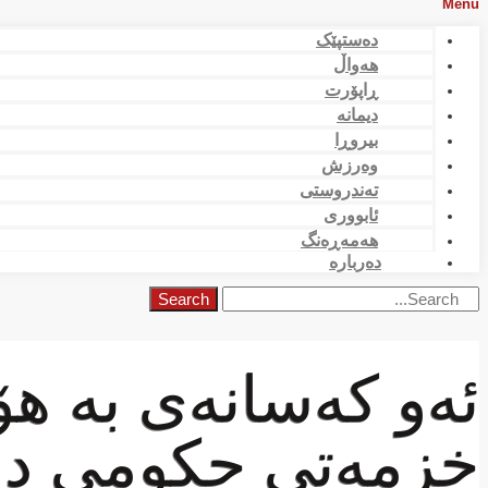
Menu
دەستپێک
هەواڵ
ڕاپۆرت
دیمانە
بیروڕا
وەرزش
تەندروستی
ئابووری
هەمەڕەنگ
دەربارە
Search
ئەو كەسانەی بە ھ
خزمەتی حكومی دوو