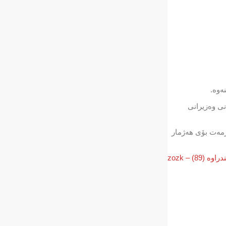
ەوە.
نی وەزیرانی
زمەت بۆی ھەژمار
89) – zozk