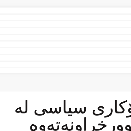
ۆكاری سیاسی لە
رخراونەتەوە