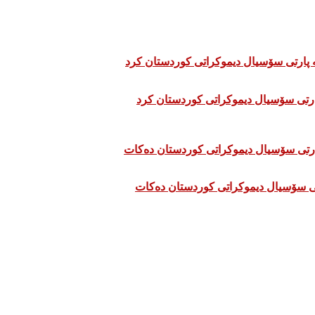
تی سۆسیال دیموکراتی کوردستان دەکات