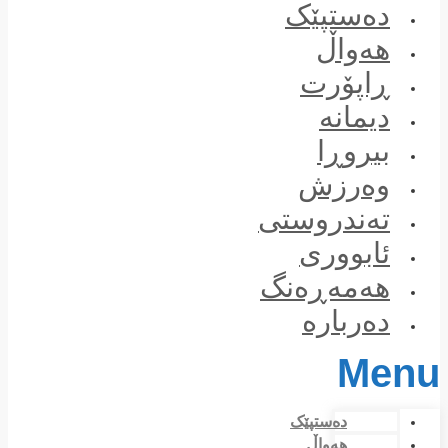
Skip
دەستپێک
to
content
هەواڵ
ڕاپۆرت
دیمانە
بیروڕا
وەرزش
تەندروستی
ئابووری
هەمەڕەنگ
دەربارە
Menu
دەستپێک
هەواڵ