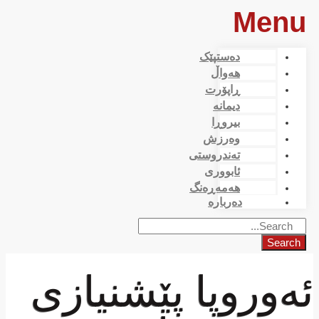
Menu
دەستپێک
هەواڵ
ڕاپۆرت
دیمانە
بیروڕا
وەرزش
تەندروستی
ئابووری
هەمەڕەنگ
دەربارە
Search
ئەوروپا پێشنیازی