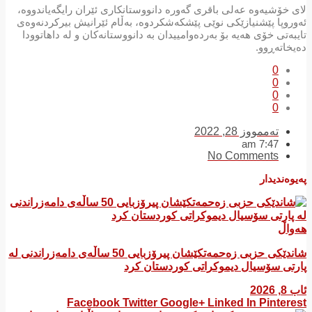
لای خۆشیەوە عەلی باقری گەورە دانووستانکاری ئێران رایگەیاندووە،
ئەوروپا پێشنیازێکی نوێی پێشکەشکردوە، بەڵام ئێرانیش بیرکردنەوەی
تایبەتی خۆی ھەیە بۆ بەردەوامییدان بە دانووستانەکان و لە داھاتوودا
دەیخاتەڕوو.
0
0
0
0
تەممووز 28, 2022
7:47 am
No Comments
پەیوەندیدار
هەواڵ
شاندێکی حزبی زەحمەتکێشان پیرۆزبایی 50 ساڵەی دامەزراندنی لە
پارتی سۆسیال دیموکراتی کوردستان کرد
ئاب 8, 2026
Facebook
Twitter
Google+
Linked In
Pinterest