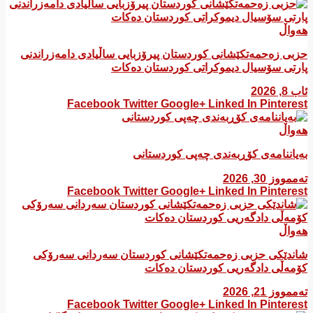
هەواڵ
​حزبی زەحمەتکێشانی کوردستان پیرۆزبایی ساڵیادی دامەزراندنی
پارتی سۆسیال دیموکراتی کوردستان دەکات
ئاب 8, 2026
Facebook
Twitter
Google+
Linked In
Pinterest
هەواڵ
بەیاننامەی کۆڕبەندی چەپی کوردستانی
تەممووز 30, 2026
Facebook
Twitter
Google+
Linked In
Pinterest
هەواڵ
شاندێکی حزبی زەحمەتکێشانی کوردستان سەردانی سەرۆکی
کۆمەڵی دادگەریی کوردستان دەکات
تەممووز 21, 2026
Facebook
Twitter
Google+
Linked In
Pinterest