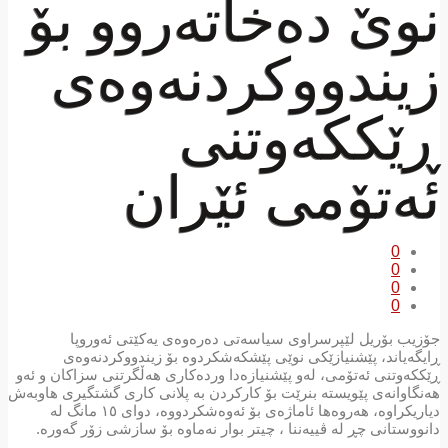
نوێ دەخاتەروو بۆ
زیندووکردنەوەی
ڕێککەوتنی
ئەتۆمی ئێران
0
0
0
0
جۆزیب بۆریل لێپرسراوی سیاسەتی دەرەوەی یەکێتی ئەوروپا
ڕایگەیاند، پێشنیازێکی نوێی پێشکەشکردوە بۆ زیندووکردنەوەی
ڕێککەوتنی ئەتۆمی، لەو پێشنیازەدا وردەکاری ھەڵگرتنی سزاکان و ئەو
ھەنگاوانەی پێویستە بنرێت بۆ کارکردن بە پلانی کاری گشتگیری ھاوبەش
دیاریکراوە، ھەروەھا ئاماژەی بۆ ئەوەشکردووە، دوای ١٥ مانگ لە
دانووستانی چڕ لە ڤییەننا ، چیتر بوار نەماوە بۆ سازشی زۆر گەورە.