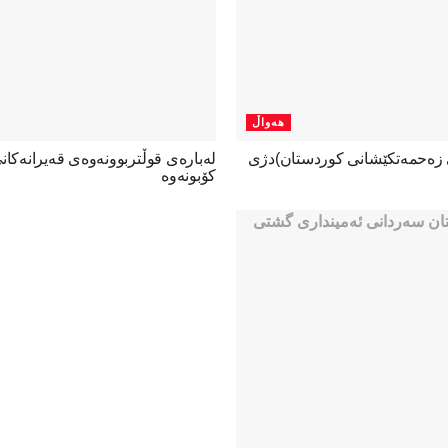
هەواڵ
ی زەحمەتکێشانی کوردستان)دژی
لەبارەی قوڵتربوونەوەی قەیرانەكا
كۆبونەوە