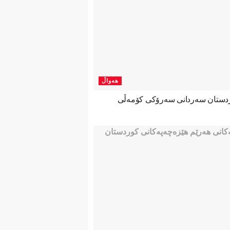
هەواڵ
ردستان سەردانی سەرۆکی کۆمەڵی