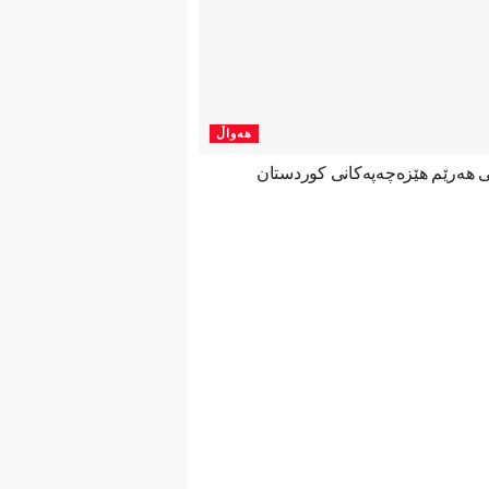
هەواڵ
نی هەرێم هێزەچەپەكانی كوردستان