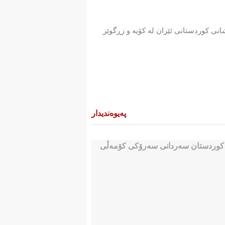
حمەتکێشانی کوردستانی ئێران لە کۆیە و زڕگوێز
پەیوەندیدار