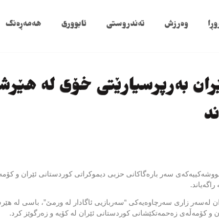
وڕا
وەرزش
تەندروستی
ئابووری
هەمەڕەنگ
ێران بەرپرسیارێتی خۆی لە هێر
ند
ووشەکییەکەی سەر بارەگاکانی حزبی دیموکراتی کوردستانی ئێران و کۆم
اگەیاند.
ان لەسەر زاری سەرچاوەیەکی “سەربازیی ئاگادار لە ورمێ”، باسی لە هێر
ن و کۆمەڵەی زەحمەتکێشانی کوردستانی ئێران لە کۆیە و زەرگوێز کرد.