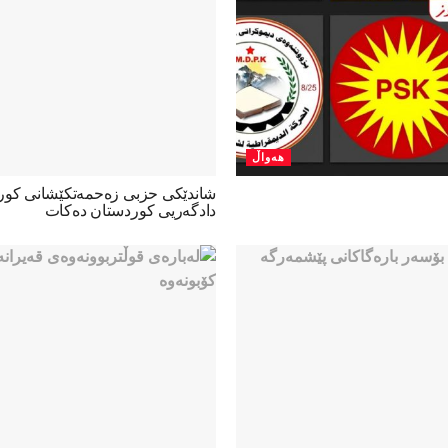
هەواڵ
شاندێکی حزبی زەحمەتکێشانی کو
دادگەریی کوردستان دەکات