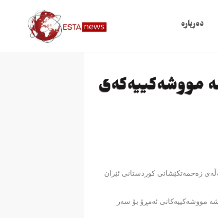
دەربارە
شە مووشەکییەکەی
ەڵەی زەحمەتکێشانی کوردستانی ئێران
شە مووشەکییەکانی ئەمڕۆ بۆ سەر