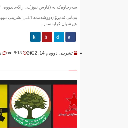
سەرچاوەکە بە (فارس نیوز)ـی راگەیاندووە، 
بەیانی ئەمڕۆ (دووش
هێرشیان کرایەسەر.
8:13 am
تشرینی دووەم 14, 2022
s