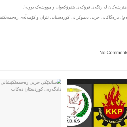
“هێرشەکان لە رێگەی فرۆکەی بێفرۆکەوان و مووشەک بوونە”.
ەممە 14ـی تشرینی دووەم)، بارەگاکانی حزبی دیموکراتی کوردستانی ئێران و کۆمەڵەی زە
No Comment