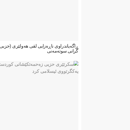
ڕاگەیاندراوی ناڕەزایی لقی هەولێری (حزب
گرانی سوتەمەنی