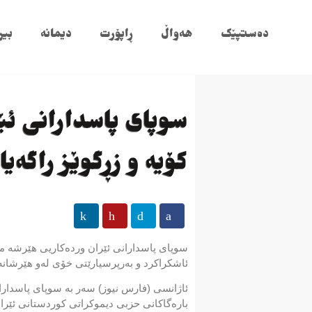
دەستپێک
هەواڵ
ڕاپۆرت
دیمانە
بیر
سوپای پاسدارانی ئ
کۆیە و زڕگوێز راگەیا
سوپای پاسدارانی ئێران وردەکاریی هێرشە م
ئاشکراکرد و بەرپرسیارێتی خۆی لەو هێرشانە ر
ئاژانسی (فارس نیوز) سەر بە سوپای پاسدار
بارەگاکانی حزبی دیموکراتی کوردستانی ئێرا