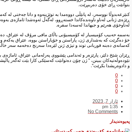
بتوانێت ڕای خۆی دەرببڕێت.
کنێرعەبدوڵا نووسەر، لە پانێڵی دووەمدا بە توێژینەوە و داتا جەختی لە
ڕێژەی ژنانی لەناو ناوەندەکاندا خستەڕوو، لەگەڵ ئەوەشدا ئاماژەی بەوە
لەناوخۆی هەرێم و جیهاندا لەسەدا سفرە.
خۆ دەگرێت کە بەشداری ژن، پاراستن و خۆپاراستن بووە، عێراق یەکەم وڵاتی
کەسانەی دەبنە قوربانی توند و تیژی ژنن لێرەدا سەرنج دەخەمە سەر خاڵی
نێودەوڵەتیەکان ببینن، ” ژن چۆن دەتوانێت کەسێکی کارا بێت ئەگەر پاڵپ
و دادوەریشدا بکرێت”.
0
0
0
0
ئازار 7, 2023
1:35 pm
No Comments
پەیوەندیدار