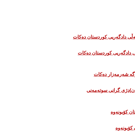
 دادگەریی کوردستان دەکات
ان)دژی گرانی سوتەمەنی
 كۆبونەوە