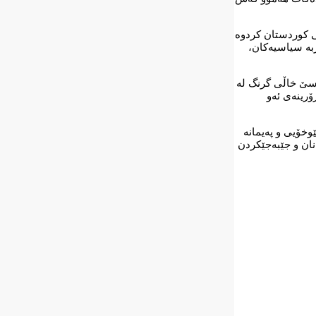
می کوردستان کردوە
زبە سیاسیەکان،
کرد ووتی: ئەم بڕیارە سێ خاڵی گرنگ لە
ۆرینەی ئەو
نان نەیانتوانیوە سود لە یاسا نێوخۆیی و پەیمانە
نان و جێبەجێکردن