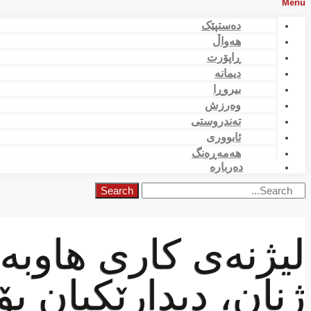
Menu
دەستپێک
هەواڵ
ڕاپۆرت
دیمانە
بیروڕا
وەرزش
تەندروستی
ئابووری
هەمەڕەنگ
دەربارە
Search
لیژنەی کاری هاوب
ژنان، دیدارێکیان ب