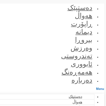
Skip
دەستپێک
to
content
هەواڵ
ڕاپۆرت
دیمانە
بیروڕا
وەرزش
تەندروستی
ئابووری
هەمەڕەنگ
دەربارە
Menu
دەستپێک
هەواڵ