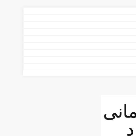
انی
د