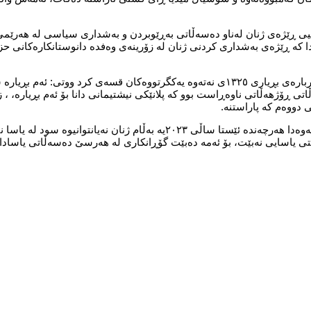
 کەمیی ڕێژەی ژنان لەناو دەسەڵاتی بەڕێوبردن و بەشداری سیاسی لە هەرێ
دا کە ڕێژەی بەشداری کردنی ژنان لە زۆرینەی وەفدە دانوستانکارەکانی ح
بەسمە حەبیب کۆمیسیار لە کۆمیسیۆنی باڵای مافی مرۆڤ لە عێراق، دەربارەی بڕیاری ١٣٢٥ی نەتەوە یەکگرتووەکان قسەی 
 ڕۆژهەڵاتی ناوەڕاست بوو کە پلانێکی نیشتیمانی دانا بۆ ئەم بڕیارە، ، ز
 دووەم کە پاراستنە.
ڕێزان شێخ دلێر، پارێزەر و ئەندامی پێشووی پەرلەمانی عێراق، ئاماژەی بەوەدا هەرچەندە ئێستا ساڵی ٢٠٢٣یە بەڵام ژ
شتی یاسایی نەبێت، بۆ ئەمە دەبێت گۆڕانکاری لە هەرسێ دەسەڵاتی یاسادا