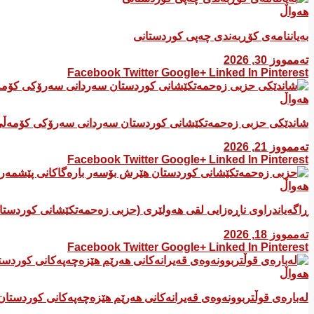
هەواڵ
بەیاننامەی کۆڕبەندی چەپی کوردستانی
تەممووز 30, 2026
Facebook
Twitter
Google+
Linked In
Pinterest
هەواڵ
شاندێکی حزبی زەحمەتکێشانی کوردستان سەردانی سەرۆکی کۆمەڵی
تەممووز 21, 2026
Facebook
Twitter
Google+
Linked In
Pinterest
هەواڵ
ڕاگەیاندراوی ناڕەزایی لقی هەولێری (حزبی زەحمەتکێشانی کوردست
تەممووز 18, 2026
Facebook
Twitter
Google+
Linked In
Pinterest
هەواڵ
لەبارەی قوڵتربوونەوەی قەیرانەكانی هەرێم هێزەچەپەكانی كوردستان