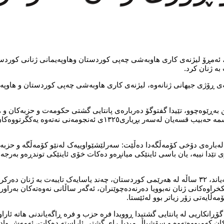
، ئەمڕۆ لیژنەی کاری هاوبەشی چەپی کوردستان وهاوپەیمانی ژنانی کوردست
ە ژنان کرد.
 ڕۆژی جیهانی ژنانەوە، لیژنەی کاری هاوبەشی چەپی کوردستان و هاوپەی
 بەڕێوەچوو، تێیدا گفتوگۆ دەربارەی پانتایی گشتی حکومەت و حزبەکان و ه
بابەتی ژناندا کرا، لەپانێڵی دووەمیشدا ڕێزان شێخ دلێر، کنێر عەبدوڵا، بەسمە حەبیب قسەیان لەسەر بڕیار
ەبارەی دۆخی کۆمەڵگەدا دەڵێت: سەرلێشێواوییەک لەنێو کۆمەڵگە و حزبە 
ێدا نییە، یان باسی ئاینێکی میانڕەو دەکات خۆی ئاینێکی توندڕەو بەرجە
پەیمان عیزەدین پارێزەر و پەرلەمانتاری پێشوو، لەدرێژەی پانێڵەکەدا ڕایگەیاند، ٣٢ ساڵە لە هەرێمی کوردستان، چەند یاسایەک تایبەت بە ژ
اوەکانی ژنان نەبوویا دەرنەدەچوێنران، ئەگەر ساڵانی نەوەتەکان بەراورد 
ەڵایەتی زۆر زیاتر بوو لەئێستا.
ڕانکاریی لە پانتایی گشتیدا ڕوویدا فرە حزب و فرە ڕاگەیاندنی هاتە ئارا
کان کەمبووەتەوە و سۆشیاڵ میدیا ڕای گشتی ئاراستە دەکات، ئەمەش و