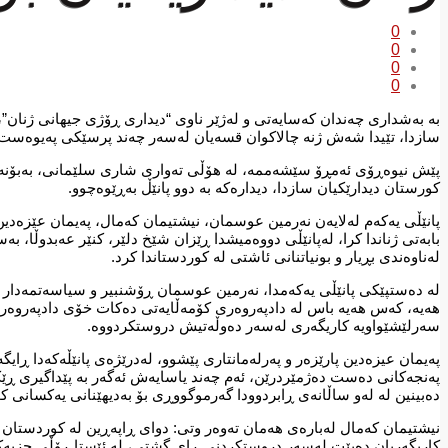
0
0
0
0
بە بەشداری چەندان کەسایەتی و لەژێر ناوی “دیداری ڕۆژی جیهانی ژنان”
سازدا، تێیدا شەش ژنە چالاکوان قسەیان لەسەر چەند پرسێکی پەیوەست ب
پێش نیوەڕۆی ئەمڕۆ سێشەممە، لە هۆڵی تەواری شاری سلێمانی، بەبۆنەی
کورستان دیدارێکیان سازدا، دیدارەکە بە دوو پانێڵ بەڕێوەچوو.
پانێڵی یەکەم لەلایەن نەرمین عوسمان، نیشتیمان کەمال، پەیمان عێزەدین
لەناوەندی بڕیار و بونیاتنانی ئاشتی لە کوردستاندا کرد.
لە دەستپێکی پانێڵی یەکەمدا، نەرمین عوسمان ڕۆشنبیر و سیاسەتمەدار ل
هەیە، کەس هەیە باس لە دادپەروەری کۆمەڵایەتی دەکات خۆی دادپەروەری ت
سەرلێشێواویە کاریگەری لەسەر دەوڵەتیش دروستکردووە.
پەنجەکانی دەست دەژمێردرێن، ئەم چەند یاسایەش ئەگەر بە پێداگیری ڕێکخر
دەبینین لە لەو ساڵانەی ڕابردوودا گەرموگووڕی بۆ بەدیهێنانی یەکسانی کۆم
نیشتیمان کەمال لەبارەی هەمان تەوەر وتی: دوای ڕاپەڕین لە کوردستان گۆ
کاریگەریان دەبێت لەسەر دروستکردنی ڕای گشتی، لە ئێستا ڕۆڵی حزبە