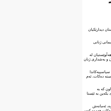
ان دیدارێکیان
مانی ژنانی
ەڵوێستیان لە
ی١٣٢٥ی ئەنجومەنی نەتەوە یەکگرتووەکان و بەشداری ژنان
سیاسییەکاندا
ستە دەکات، ئەم
نان دەرکراون کە بە
بکەین بە ئێستا
وە، ئەمانەش
ادەکات هەموو کەس