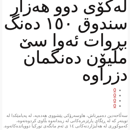
لەکۆی دوو هەزار
سندوق ١٥٠ دەنگ
بڕوات ئەوا سێ
ملیۆن دەنگمان
دزراوە
0
0
0
0
سەڵاحەدین دەمیرتاش، هاوسەرۆکی پێشووی هەدەپە، لە پەیامێکدا لە
تویتەر کە لە ڕێگای پارێزەرەکانی لە زیندانەوە بڵاوی کردوەتەوە،
کەموکوڕی لە هەڵبژاردنەکانی ١٤ ی ئەم مانگەی تورکیا دووپاتدەکاتەوە.