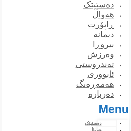
Skip
دەستپێک
to
content
هەواڵ
ڕاپۆرت
دیمانە
بیروڕا
وەرزش
تەندروستی
ئابووری
هەمەڕەنگ
دەربارە
Menu
دەستپێک
هەواڵ