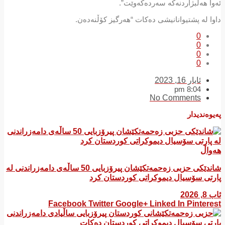
ئەوا هەڵبژاردنەکە سەردەکەوێت”.
داوا لە پشتیوانانیشی دەکات “هەرگیز کۆڵنەدەن.
0
0
0
0
ئایار 16, 2023
8:04 pm
No Comments
پەیوەندیدار
هەواڵ
شاندێکی حزبی زەحمەتکێشان پیرۆزبایی 50 ساڵەی دامەزراندنی لە
پارتی سۆسیال دیموکراتی کوردستان کرد
ئاب 8, 2026
Facebook
Twitter
Google+
Linked In
Pinterest