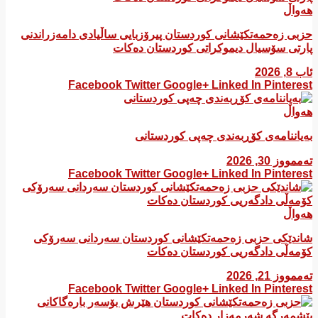
هەواڵ
​حزبی زەحمەتکێشانی کوردستان پیرۆزبایی ساڵیادی دامەزراندنی
پارتی سۆسیال دیموکراتی کوردستان دەکات
ئاب 8, 2026
Facebook
Twitter
Google+
Linked In
Pinterest
هەواڵ
بەیاننامەی کۆڕبەندی چەپی کوردستانی
تەممووز 30, 2026
Facebook
Twitter
Google+
Linked In
Pinterest
هەواڵ
شاندێکی حزبی زەحمەتکێشانی کوردستان سەردانی سەرۆکی
کۆمەڵی دادگەریی کوردستان دەکات
تەممووز 21, 2026
Facebook
Twitter
Google+
Linked In
Pinterest