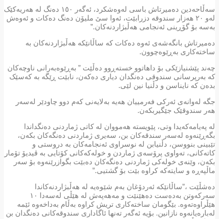
سەڵاحەدین دەمیرتاش باسی لەوەشکرد، ئەگەر ١٥٠ دەنگ لە هەریەکێک
لەو ٢٠ هەزار سندوقە دزرابێت، ئەوا سێ ملیۆن دەنگ دەکات و ئەوەش
بەسە بۆ گۆڕینی ئەنجامی هەڵبژاردنەکان.”
دەمیرتاش بانگەشەی ئەوە دەکات کە ساڵانێکە هەڵبژاردنەکان بە
ساختەکاری بەڕێوەچوون.
چەند پێشنیازێکی بۆ داهاتوو خستەڕوو دەڵێت ” بەڕێوەبەرانی ناوچەکان
کە بەرپرسانی سندوقی دەنگدان دیاری دەکەن، نابێت ڕێگە بە کەسێک
بدەن کە نایناسن و دڵنیا نین لێی.
جگە لەوانەی ئەرکی فەرمییان هەیە بەلایەنی کەم دوو چاودێر لەسەر
هەر سندوقێک جێگیربکەن.
لە پەیامەکەیدا وتی، پێویستە هەمووان لە کاتی ژماردنی دەنگداندا
بگەڕێنەوە لەسەر سندقەکان بن، سەیری ژماردنی دەنگەکان بکەن،
تێبینی بنووسن، دڵنیابن لە نوسراوی ئەنجامەکان بە دروستی و
کاتەکانی، تەواوی پرۆسەی ژماردن و خولەکەکانی کۆتایی بە ڤیدیۆ تۆمار
بکەن، وێنەی خولەکی ژماردنی دەنگەکان دەبێت بگوازرێنەوە بۆ سەر
ماڵپەڕە و سایتەکە کراوە بێت بۆ گشتیی.”
دەشڵێت ،”ساڵانێکە ئەردۆغان بەم شێوەیە لە هەڵبژاردنەکاندا
سەرکەوتن بەدەست دەهێنێت و مەهەپەش لە هێڵی لەسەدا ١٠
هێڵراوەتەوە. بێگومان ساختەکاری تریش کراوە بەڵام بەداخەوە ئێمە
لەبارەیانەوە نازانین. بۆیە ئەگەر تەنها ئاگاداری سندوقەکانی دەنگدان بن