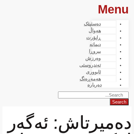
Menu
دەستپێک
هەواڵ
ڕاپۆرت
دیمانە
بیروڕا
وەرزش
تەندروستی
ئابووری
هەمەڕەنگ
دەربارە
Search
دەمیرتاش: ئەگەر